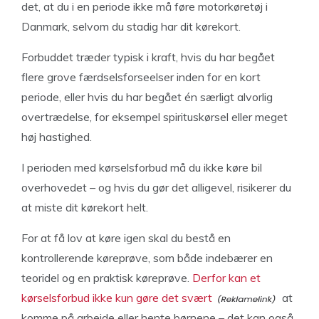
det, at du i en periode ikke må føre motorkøretøj i
Danmark, selvom du stadig har dit kørekort.
Forbuddet træder typisk i kraft, hvis du har begået
flere grove færdselsforseelser inden for en kort
periode, eller hvis du har begået én særligt alvorlig
overtrædelse, for eksempel spirituskørsel eller meget
høj hastighed.
I perioden med kørselsforbud må du ikke køre bil
overhovedet – og hvis du gør det alligevel, risikerer du
at miste dit kørekort helt.
For at få lov at køre igen skal du bestå en
kontrollerende køreprøve, som både indebærer en
teoridel og en praktisk køreprøve.
Derfor kan et
kørselsforbud ikke kun gøre det svært
at
komme på arbejde eller hente børnene – det kan også