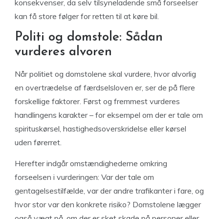
konsekvenser, da selv tilsyneladende små forseelser
kan få store følger for retten til at køre bil.
Politi og domstole: Sådan
vurderes alvoren
Når politiet og domstolene skal vurdere, hvor alvorlig
en overtrædelse af færdselsloven er, ser de på flere
forskellige faktorer. Først og fremmest vurderes
handlingens karakter – for eksempel om der er tale om
spirituskørsel, hastighedsoverskridelse eller kørsel
uden førerret.
Herefter indgår omstændighederne omkring
forseelsen i vurderingen: Var der tale om
gentagelsestilfælde, var der andre trafikanter i fare, og
hvor stor var den konkrete risiko? Domstolene lægger
også vægt på, om der er sket skade på personer eller