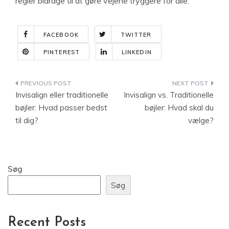
regler bidrage til at gøre vejene tryggere for alle.
FACEBOOK
TWITTER
PINTEREST
LINKEDIN
Indlægsnavigation
Invisalign eller traditionelle
Invisalign vs. Traditionelle
bøjler: Hvad passer bedst
bøjler: Hvad skal du
til dig?
vælge?
Søg
Søg
Recent Posts