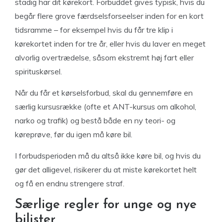
stadig har dit kørekort. Forbuddet gives typisk, hvis du
begår flere grove færdselsforseelser inden for en kort
tidsramme – for eksempel hvis du får tre klip i
kørekortet inden for tre år, eller hvis du laver en meget
alvorlig overtrædelse, såsom ekstremt høj fart eller
spirituskørsel.
Når du får et kørselsforbud, skal du gennemføre en
særlig kursusrække (ofte et ANT-kursus om alkohol,
narko og trafik) og bestå både en ny teori- og
køreprøve, før du igen må køre bil.
I forbudsperioden må du altså ikke køre bil, og hvis du
gør det alligevel, risikerer du at miste kørekortet helt
og få en endnu strengere straf.
Særlige regler for unge og nye
bilister