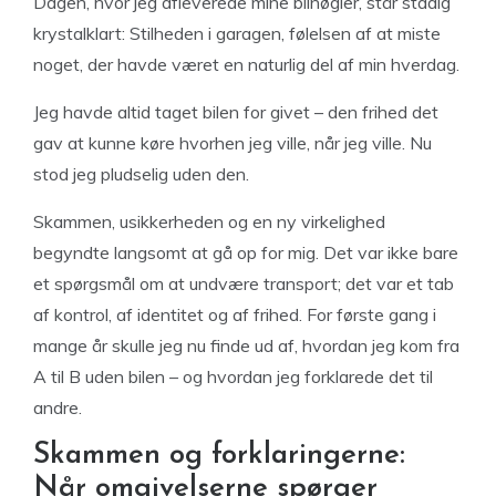
Dagen, hvor jeg afleverede mine bilnøgler, står stadig
krystalklart: Stilheden i garagen, følelsen af at miste
noget, der havde været en naturlig del af min hverdag.
Jeg havde altid taget bilen for givet – den frihed det
gav at kunne køre hvorhen jeg ville, når jeg ville. Nu
stod jeg pludselig uden den.
Skammen, usikkerheden og en ny virkelighed
begyndte langsomt at gå op for mig. Det var ikke bare
et spørgsmål om at undvære transport; det var et tab
af kontrol, af identitet og af frihed. For første gang i
mange år skulle jeg nu finde ud af, hvordan jeg kom fra
A til B uden bilen – og hvordan jeg forklarede det til
andre.
Skammen og forklaringerne:
Når omgivelserne spørger