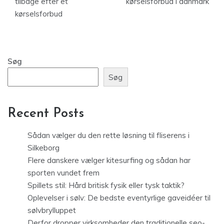
tilbage efter et
kørselsforbud i danmark
kørselsforbud
Søg
Søg
Recent Posts
Sådan vælger du den rette løsning til fliserens i
Silkeborg
Flere danskere vælger kitesurfing og sådan har
sporten vundet frem
Spillets stil: Hård britisk fysik eller tysk taktik?
Oplevelser i sølv: De bedste eventyrlige gaveidéer til
sølvbrylluppet
Derfor dropper virksomheder den traditionelle seo-