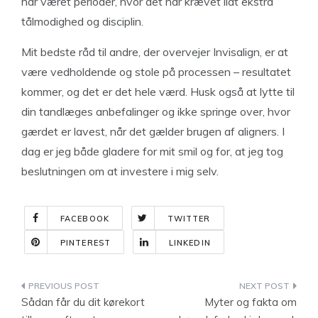
har været perioder, hvor det har krævet lidt ekstra
tålmodighed og disciplin.
Mit bedste råd til andre, der overvejer Invisalign, er at
være vedholdende og stole på processen – resultatet
kommer, og det er det hele værd. Husk også at lytte til
din tandlæges anbefalinger og ikke springe over, hvor
gærdet er lavest, når det gælder brugen af aligners. I
dag er jeg både gladere for mit smil og for, at jeg tog
beslutningen om at investere i mig selv.
FACEBOOK
TWITTER
PINTEREST
LINKEDIN
Indlægsnavigation
Sådan får du dit kørekort
Myter og fakta om