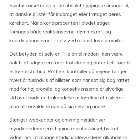
Spirituskørsel er en af de absolut hyppigste årsager til,
at danske bilister får inddraget eller frataget deres
kørekort. Når alkoholprocenten i blodet stiger,
forringes både reaktionsevne, dømmekraft og
koordinationsevner – selv ved relativt lave promiller.
Det betyder, at selv en “lille én til maden” kan være
nok til at udgøre en fare i trafikken og potentielt føre til
et kørselsforbud. Politiets kontroller på vejene fanger
hvert år tusindvis af bilister, som har sat sig bag rattet
med for høj promille, og konsekvenserne er alvorlige:
Ud over bøde og frakendelse af kørekortet risikerer
man at forvolde skade på sig selv og andre.
Særligt i weekender og omkring højtider ser
myndighederne en stigning i spirituskørsel, hvilket
vidner om, at mange stadig undervurderer alkoholens