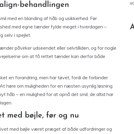
u
salign-behandlingen
il med en blanding af håb og usikkerhed. Før
A
redshed med egne tænder fylde meget i hverdagen –
 selv i spejlet.
er påvirker udseendet eller selvtilliden, og for nogle
ervejelserne om at få rettet tænder kan derfor både
ket en forandring, men har tøvet, fordi de forbinder
r. At høre om muligheden for en næsten usynlig løsning
nyt håb – en mulighed for at opnå det smil, de altid har
dagen.
et med bøjle, før og nu
r livet med bøjle været præget af både udfordringer og