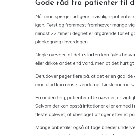
Gode råd fra patienter til d
Når man spørger tidligere Invisalign-patienter 
igen. Først og fremmest fremhæver mange vigt
mindst 22 timer i døgnet er afgørende for et go
planlægning i hverdagen.
Nogle nævner, at det i starten kan føles besvæ
eller drikke andet end vand, men at det hurtigt
Derudover peger flere på, at det er en god idé a
man altid kan rense tænderne, før skinnerne sæ
En anden ting, patienter ofte nævner, er vigti
Selvom der kan opstå irritationer eller ømhed i 
fleste oplevet, at ubehaget aftager efter et pa
Mange anbefaler også at tage billeder underve