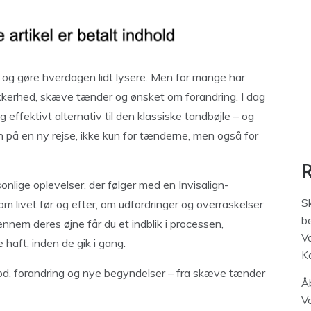
en og gøre hverdagen lidt lysere. Men for mange har
sikkerhed, skæve tænder og ønsket om forandring. I dag
g effektivt alternativ til den klassiske tandbøjle – og
på en ny rejse, ikke kun for tænderne, men også for
sonlige oplevelser, der følger med en Invisalign-
S
om livet før og efter, om udfordringer og overraskelser
be
nnem deres øjne får du et indblik i processen,
V
 haft, inden de gik i gang.
K
 mod, forandring og nye begyndelser – fra skæve tænder
Åb
V