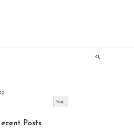
øg
Søg
ecent Posts