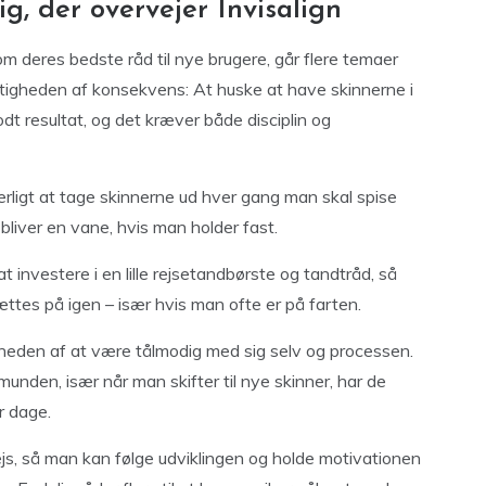
ig, der overvejer Invisalign
om deres bedste råd til nye brugere, går flere temaer
igheden af konsekvens: At huske at have skinnerne i
dt resultat, og det kræver både disciplin og
rligt at tage skinnerne ud hver gang man skal spise
 bliver en vane, hvis man holder fast.
t investere i en lille rejsetandbørste og tandtråd, så
ttes på igen – især hvis man ofte er på farten.
gheden af at være tålmodig med sig selv og processen.
munden, især når man skifter til nye skinner, har de
r dage.
js, så man kan følge udviklingen og holde motivationen