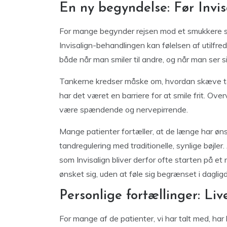
En ny begyndelse: Før Invi
For mange begynder rejsen mod et smukkere sm
Invisalign-behandlingen kan følelsen af utilf
både når man smiler til andre, og når man ser sig
Tankerne kredser måske om, hvordan skæve tænd
har det været en barriere for at smile frit. Ov
være spændende og nervepirrende.
Mange patienter fortæller, at de længe har øns
tandregulering med traditionelle, synlige bøjle
som Invisalign bliver derfor ofte starten på et 
ønsket sig, uden at føle sig begrænset i daglig
Personlige fortællinger: Liv
For mange af de patienter, vi har talt med, ha