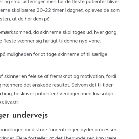
 og små justeringer, men for de fleste patienter bliver
innerne skal bæres 20-22 timer i døgnet, opleves de som
ten, at de har dem på.
opmærksomhed, da skinnerne skal tages ud, hver gang
e fleste vænner sig hurtigt til denne nye vane.
å muligheden for at tage skinnerne af til særlige
 skinner en følelse af fremskridt og motivation, fordi
nærmere det ønskede resultat. Selvom det til tider
i brug, beskriver patienter hverdagen med Invisalign
livsstil.
ger undervejs
ehandlingen med store forventninger, byder processen
inger. Flere fortæller, at det i begyndelsen kan være