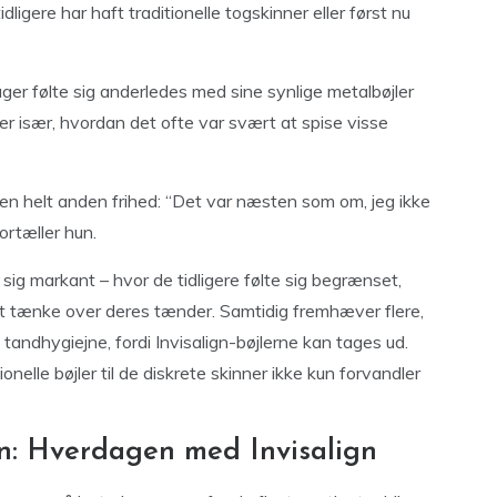
ligere har haft traditionelle togskinner eller først nu
ger følte sig anderledes med sine synlige metalbøjler
ker især, hvordan det ofte var svært at spise visse
en helt anden frihed: “Det var næsten som om, jeg ikke
ortæller hun.
sig markant – hvor de tidligere følte sig begrænset,
 at tænke over deres tænder. Samtidig fremhæver flere,
tandhygiejne, fordi Invisalign-bøjlerne kan tages ud.
ionelle bøjler til de diskrete skinner ikke kun forvandler
: Hverdagen med Invisalign