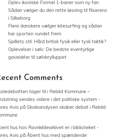
Oplev ikoniske Formel 1-baner som ny fan
Sådan vælger du den rette løsning til fliserens
i Silkeborg
Flere danskere vælger kitesurfing og sådan
har sporten vundet frem
Spillets stil: Hård britisk fysik eller tysk taktik?
Oplevelser i sølv: De bedste eventyrlige
gaveidéer til sølvbrylluppet
Recent Comments
koledebatten tager til i Rebild Kommune –
slutning sendes videre i det politiske system -
ores Avis
på
Skoleanalysen skaber debat i Rebild
ommune
ent hus hos Ravnkildearkivet er i biblioteket -
ores Avis
på
Åbent hus med spændende