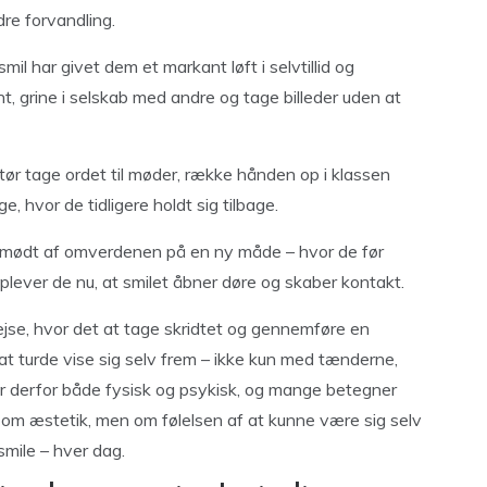
dre forvandling.
il har givet dem et markant løft i selvtillid og
ent, grine i selskab med andre og tage billeder uden at
tør tage ordet til møder, række hånden op i klassen
, hvor de tidligere holdt sig tilbage.
ve mødt af omverdenen på en ny måde – hvor de før
 oplever de nu, at smilet åbner døre og skaber kontakt.
rejse, hvor det at tage skridtet og gennemføre en
at turde vise sig selv frem – ikke kun med tænderne,
 derfor både fysisk og psykisk, og mange betegner
 om æstetik, men om følelsen af at kunne være sig selv
mile – hver dag.