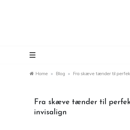
Skip
to
content
Home
»
Blog
»
Fra skæve tænder til perfekt
Fra skæve tænder til perfek
invisalign