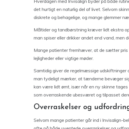
Hverdagen med Invisalign byder på både rutiner
det hurtigt en naturlig del af livet. Selvom sk
diskrete og behagelige, og mange glemmer næs
Måltider og tandbørstning kræver lidt ekstra 
man spiser eller drikker andet end vand, men d
Mange patienter fremhæver, at de sætter pris p
lejligheder eller vigtige møder.
Samtidig giver de regelmæssige udskiftninger af
man tydeligt mærker, at tænderne bevæger sig 
kan være lidt ømt, især når en ny skinne tages 
som overraskende ubesværet og tilpasset deres 
Overraskelser og udfordrin
Selvom mange patienter går ind i Invisalign-b
ofte på både uventede overraskelser og udfordr