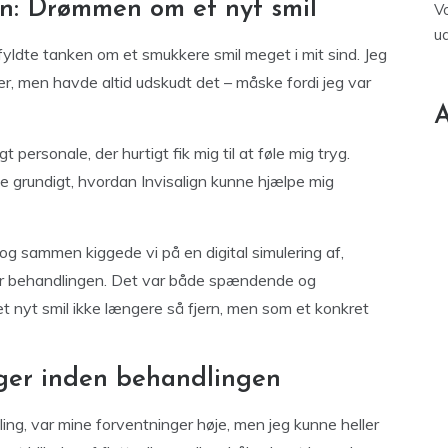
: Drømmen om et nyt smil
V
u
fyldte tanken om et smukkere smil meget i mit sind. Jeg
, men havde altid udskudt det – måske fordi jeg var
A
t personale, der hurtigt fik mig til at føle mig tryg.
e grundigt, hvordan Invisalign kunne hjælpe mig
 og sammen kiggede vi på en digital simulering af,
ter behandlingen. Det var både spændende og
 nyt smil ikke længere så fjern, men som et konkret
ger inden behandlingen
ing, var mine forventninger høje, men jeg kunne heller