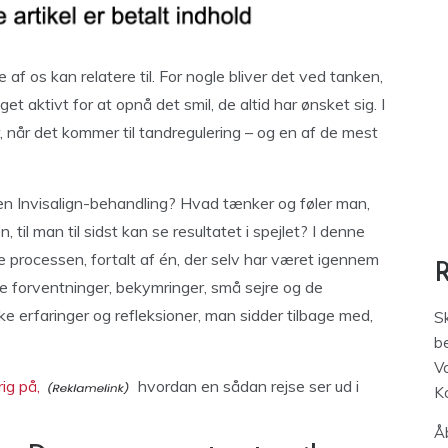
 os kan relatere til. For nogle bliver det ved tanken,
 aktivt for at opnå det smil, de altid har ønsket sig. I
, når det kommer til tandregulering – og en af de mest
n Invisalign-behandling? Hvad tænker og føler man,
 til man til sidst kan se resultatet i spejlet? I denne
hele processen, fortalt af én, der selv har været igennem
åde forventninger, bekymringer, små sejre og de
ke erfaringer og refleksioner, man sidder tilbage med,
S
be
V
rig på,
hvordan en sådan rejse ser ud i
K
Åb