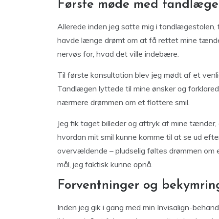
Første møde med tandlægen
Allerede inden jeg satte mig i tandlægestolen, 
havde længe drømt om at få rettet mine tænder
nervøs for, hvad det ville indebære.
Til første konsultation blev jeg mødt af et venlig
Tandlægen lyttede til mine ønsker og forklared
nærmere drømmen om et flottere smil.
Jeg fik taget billeder og aftryk af mine tænder,
hvordan mit smil kunne komme til at se ud ef
overvældende – pludselig føltes drømmen om et
mål, jeg faktisk kunne opnå.
Forventninger og bekymrin
Inden jeg gik i gang med min Invisalign-behandl