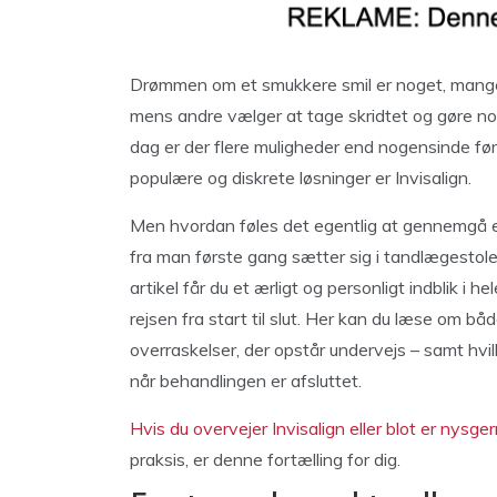
Drømmen om et smukkere smil er noget, mange af
mens andre vælger at tage skridtet og gøre noget
dag er der flere muligheder end nogensinde før
populære og diskrete løsninger er Invisalign.
Men hvordan føles det egentlig at gennemgå e
fra man første gang sætter sig i tandlægestolen,
artikel får du et ærligt og personligt indblik i 
rejsen fra start til slut. Her kan du læse om b
overraskelser, der opstår undervejs – samt hvil
når behandlingen er afsluttet.
Hvis du overvejer Invisalign eller blot er nysger
praksis, er denne fortælling for dig.