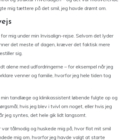
gte mig tættere på det smil, jeg havde drømt om.
vejs
for mig under min Invisalign-rejse. Selvom det lyder
inner det meste af dagen, kræver det faktisk mere
tiller sig.
lidt alene med udfordringerne – for eksempel når jeg
forklare venner og familie, hvorfor jeg hele tiden tog
t min tandlæge og klinikassistent løbende fulgte op og
ørgsmål, hvis jeg blev i tvivl om noget, eller hvis jeg
år jeg syntes, det hele gik lidt langsomt.
r var tålmodig og huskede mig på, hvor flot mit smil
indede mig om, hvorfor jeg havde valgt at starte