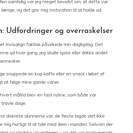
 Men samtidig var jeg meget bevidst om, at dette var
længe, og det gav mig motivation til at holde ud,
: Udfordringer og overraskelser
t Invisalign faktisk påvirkede min dagligdag. Det
rne ud hver gang, jeg skulle spise eller drikke andet
mennesker.
ge snuppede en kop kaffe eller en snack i løbet af
gt at følge mine gamle vaner.
hvert måltid blev en fast rutine, som både var
å travle dage.
or diskrete skinnerne var; de fleste lagde slet ikke
 mig hurtigt til at tale med dem i munden. Selvom der
ntrol og struktur i hverdagen – og det var motiverende