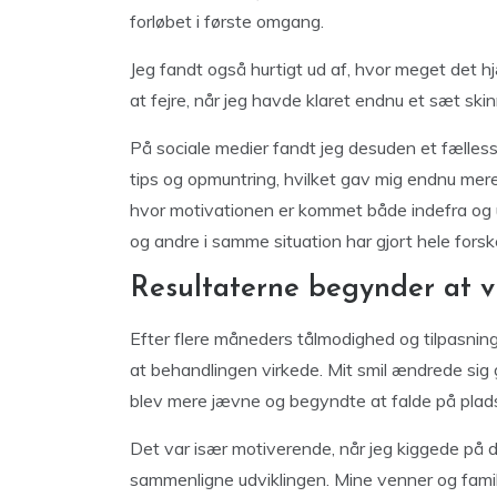
forløbet i første omgang.
Jeg fandt også hurtigt ud af, hvor meget det h
at fejre, når jeg havde klaret endnu et sæt skin
På sociale medier fandt jeg desuden et fælless
tips og opmuntring, hvilket gav mig endnu mere e
hvor motivationen er kommet både indefra og ud
og andre i samme situation har gjort hele forske
Resultaterne begynder at vi
Efter flere måneders tålmodighed og tilpasning 
at behandlingen virkede. Mit smil ændrede sig 
blev mere jævne og begyndte at falde på plad
Det var især motiverende, når jeg kiggede på d
sammenligne udviklingen. Mine venner og fam