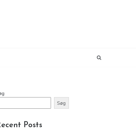
øg
Søg
ecent Posts