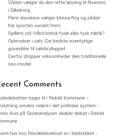
Sådan vælger du den rette løsning til fliserens
i Silkeborg
Flere danskere vælger kitesurfing og sådan
har sporten vundet frem
Spillets stil: Hård britisk fysik eller tysk taktik?
Oplevelser i sølv: De bedste eventyrlige
gaveidéer til sølvbrylluppet
Derfor dropper virksomheder den traditionelle
seo-model
Recent Comments
koledebatten tager til i Rebild Kommune –
slutning sendes videre i det politiske system -
ores Avis
på
Skoleanalysen skaber debat i Rebild
ommune
ent hus hos Ravnkildearkivet er i biblioteket -