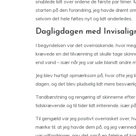
snublede lidt over ordene de første par timer.
starten på den forandring, jeg havde drømt om 
selvom det hele føltes nyt og lidt anderledes.
Dagligdagen med Invisalign
I begyndelsen var det overraskende, hvor mege
krævede en del tilvænning at skulle tage skinne
end vand – især når jeg var ude blandt andre 
Jeg blev hurtigt opmærksom på, hvor ofte jeg li
dagen, og det blev pludselig lidt mere besværli
Tandbørstning og rengøring af skinnerne efter 
tidskrævende og til tider lidt irriterende, især p
Til gengæld var jeg positivt overrasket over, hv
mærke til, at jeg havde dem på, og jeg vænnede
var udfordringer, gav det også en følelse af ko