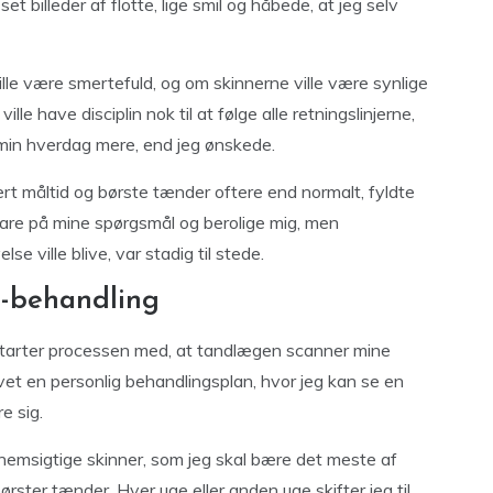
et billeder af flotte, lige smil og håbede, at jeg selv
lle være smertefuld, og om skinnerne ville være synlige
le have disciplin nok til at følge alle retningslinjerne,
 min hverdag mere, end jeg ønskede.
rt måltid og børste tænder oftere end normalt, fyldte
svare på mine spørgsmål og berolige mig, men
 ville blive, var stadig til stede.
n-behandling
 starter processen med, at tandlægen scanner mine
avet en personlig behandlingsplan, hvor jeg kan se en
e sig.
ennemsigtige skinner, som jeg skal bære det meste af
ørster tænder. Hver uge eller anden uge skifter jeg til