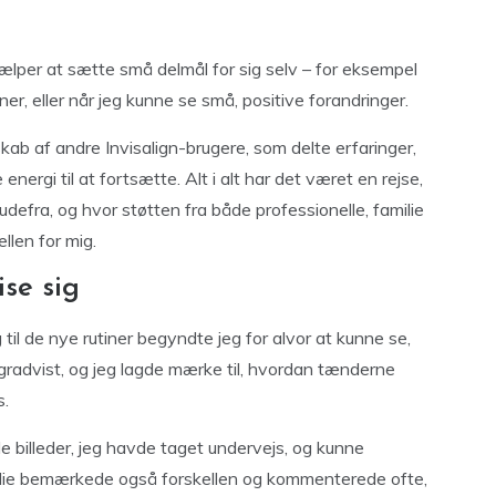
jælper at sætte små delmål for sig selv – for eksempel
ner, eller når jeg kunne se små, positive forandringer.
kab af andre Invisalign-brugere, som delte erfaringer,
nergi til at fortsætte. Alt i alt har det været en rejse,
efra, og hvor støtten fra både professionelle, familie
llen for mig.
se sig
til de nye rutiner begyndte jeg for alvor at kunne se,
gradvist, og jeg lagde mærke til, hvordan tænderne
s.
e billeder, jeg havde taget undervejs, og kunne
ilie bemærkede også forskellen og kommenterede ofte,