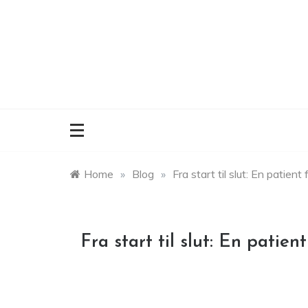
Skip
to
content
Home
»
Blog
»
Fra start til slut: En patient
Fra start til slut: En patien