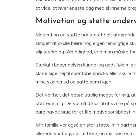
at vide, at hver eneste dag med skinnerne bra
Motivation og støtte under
Motivation og støtte har været helt afgørende 
simpelt at skulle bære nogle gennemsigtige sk
viljestyrke og tålmodighed, end man måske fores
Særligt i begyndelsen kunne jeg godt føle mig 
skulle sige nej til spontane snacks eller skulle 
mine skinner ud og satte dem i igen.
Det var her, det betød utrolig meget for mig, a
støttede mig. De var altid klar til at svare på sp
bare havde brug for et lille motivationsboost, n
Min familie var også en stor støtte; min partne
allerede var begyndt at blive, og min søster m