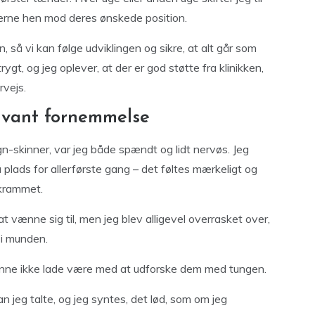
derne hen mod deres ønskede position.
 så vi kan følge udviklingen og sikre, at alt går som
ygt, og jeg oplever, at der er god støtte fra klinikken,
rvejs.
 uvant fornemmelse
ign-skinner, var jeg både spændt og lidt nervøs. Jeg
å plads for allerførste gang – det føltes mærkeligt og
 krammet.
d at vænne sig til, men jeg blev alligevel overrasket over,
 i munden.
kunne ikke lade være med at udforske dem med tungen.
jeg talte, og jeg syntes, det lød, som om jeg