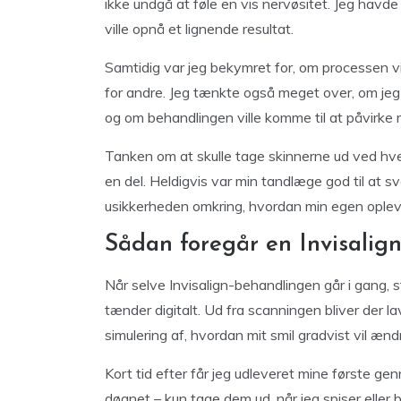
ikke undgå at føle en vis nervøsitet. Jeg havde s
ville opnå et lignende resultat.
Samtidig var jeg bekymret for, om processen vi
for andre. Jeg tænkte også meget over, om jeg vil
og om behandlingen ville komme til at påvirke
Tanken om at skulle tage skinnerne ud ved hve
en del. Heldigvis var min tandlæge god til at 
usikkerheden omkring, hvordan min egen oplevelse
Sådan foregår en Invisalig
Når selve Invisalign-behandlingen går i gang,
tænder digitalt. Ud fra scanningen bliver der l
simulering af, hvordan mit smil gradvist vil ændr
Kort tid efter får jeg udleveret mine første g
døgnet – kun tage dem ud, når jeg spiser eller b