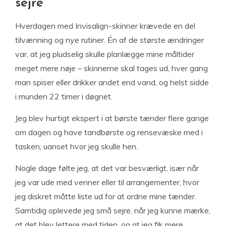
sejre
Hverdagen med Invisalign-skinner krævede en del
tilvænning og nye rutiner. Én af de største ændringer
var, at jeg pludselig skulle planlægge mine måltider
meget mere nøje – skinnerne skal tages ud, hver gang
man spiser eller drikker andet end vand, og helst sidde
i munden 22 timer i døgnet.
Jeg blev hurtigt ekspert i at børste tænder flere gange
om dagen og have tandbørste og rensevæske med i
tasken, uanset hvor jeg skulle hen.
Nogle dage følte jeg, at det var besværligt, især når
jeg var ude med venner eller til arrangementer, hvor
jeg diskret måtte liste ud for at ordne mine tænder.
Samtidig oplevede jeg små sejre, når jeg kunne mærke,
at det blev lettere med tiden, og at jeg fik mere