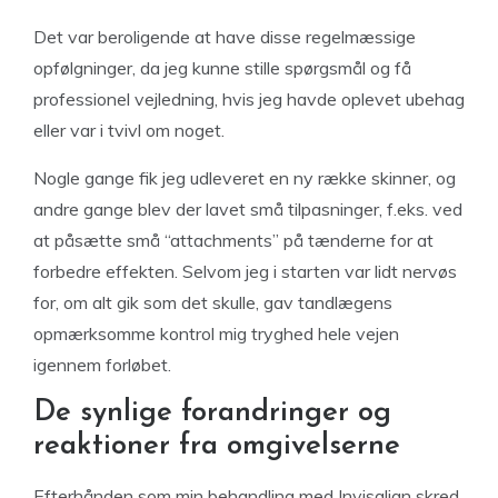
Det var beroligende at have disse regelmæssige
opfølgninger, da jeg kunne stille spørgsmål og få
professionel vejledning, hvis jeg havde oplevet ubehag
eller var i tvivl om noget.
Nogle gange fik jeg udleveret en ny række skinner, og
andre gange blev der lavet små tilpasninger, f.eks. ved
at påsætte små “attachments” på tænderne for at
forbedre effekten. Selvom jeg i starten var lidt nervøs
for, om alt gik som det skulle, gav tandlægens
opmærksomme kontrol mig tryghed hele vejen
igennem forløbet.
De synlige forandringer og
reaktioner fra omgivelserne
Efterhånden som min behandling med Invisalign skred