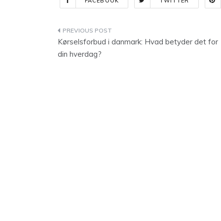
FACEBOOK
TWITTER
Indlægsnavigation
Kørselsforbud i danmark: Hvad betyder det for
din hverdag?