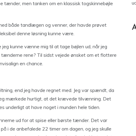
u
ve tænder, men tanken om en klassisk togskinnebøjle
 med både tandlægen og venner, der havde prøvet
A
 fleksibel denne løsning kunne være.
e jeg kunne vænne mig til at tage bøjlen ud, når jeg
e tænderne rene? Til sidst vejede ønsket om et flottere
Invisalign en chance.
ltning, end jeg havde regnet med. Jeg var spændt, da
 jeg mærkede hurtigt, at det krævede tilvænning. Det
 underligt at have noget i munden hele tiden.
innerne ud for at spise eller børste tænder. Det var
 på i de anbefalede 22 timer om dagen, og jeg skulle