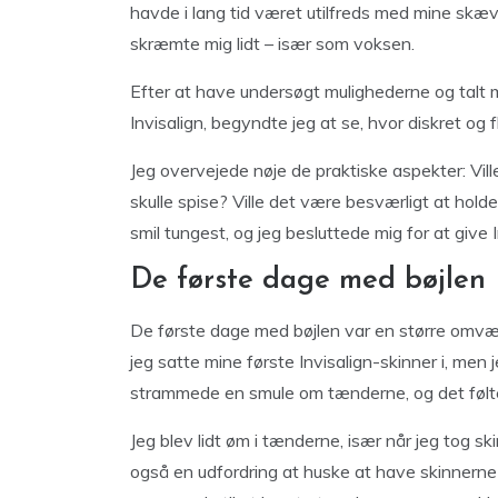
havde i lang tid været utilfreds med mine skæ
skræmte mig lidt – især som voksen.
Efter at have undersøgt mulighederne og talt
Invisalign, begyndte jeg at se, hvor diskret og
Jeg overvejede nøje de praktiske aspekter: Vill
skulle spise? Ville det være besværligt at hold
smil tungest, og jeg besluttede mig for at give 
De første dage med bøjlen
De første dage med bøjlen var en større omvæ
jeg satte mine første Invisalign-skinner i, men
strammede en smule om tænderne, og det føltes
Jeg blev lidt øm i tænderne, især når jeg tog sk
også en udfordring at huske at have skinnerne