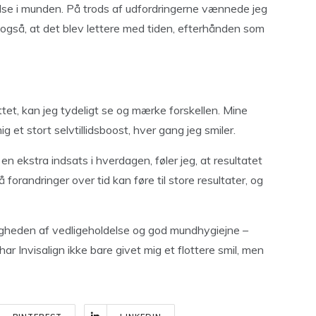
else i munden. På trods af udfordringerne vænnede jeg
e også, at det blev lettere med tiden, efterhånden som
tet, kan jeg tydeligt se og mærke forskellen. Mine
g et stort selvtillidsboost, hver gang jeg smiler.
n ekstra indsats i hverdagen, føler jeg, at resultatet
 forandringer over tid kan føre til store resultater, og
gtigheden af vedligeholdelse og god mundhygiejne –
har Invisalign ikke bare givet mig et flottere smil, men