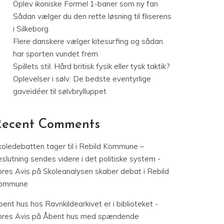
Oplev ikoniske Formel 1-baner som ny fan
Sådan vælger du den rette løsning til fliserens
i Silkeborg
Flere danskere vælger kitesurfing og sådan
har sporten vundet frem
Spillets stil: Hård britisk fysik eller tysk taktik?
Oplevelser i sølv: De bedste eventyrlige
gaveidéer til sølvbrylluppet
Recent Comments
koledebatten tager til i Rebild Kommune –
slutning sendes videre i det politiske system -
ores Avis
på
Skoleanalysen skaber debat i Rebild
ommune
ent hus hos Ravnkildearkivet er i biblioteket -
ores Avis
på
Åbent hus med spændende