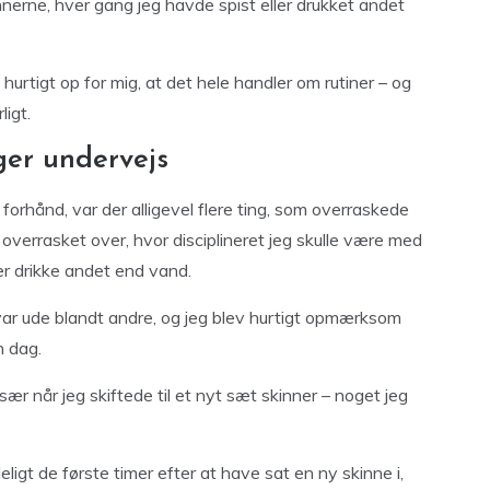
nerne, hver gang jeg havde spist eller drukket andet
 hurtigt op for mig, at det hele handler om rutiner – og
ligt.
ger undervejs
orhånd, var der alligevel flere ting, som overraskede
g overrasket over, hvor disciplineret jeg skulle være med
ler drikke andet end vand.
var ude blandt andre, og jeg blev hurtigt opmærksom
n dag.
r når jeg skiftede til et nyt sæt skinner – noget jeg
igt de første timer efter at have sat en ny skinne i,