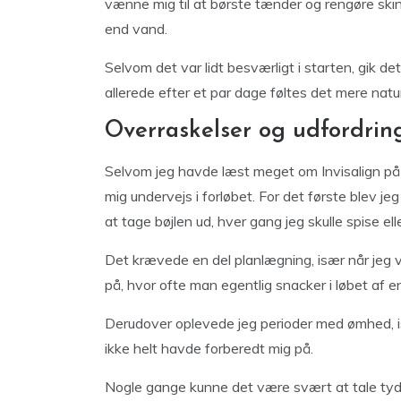
vænne mig til at børste tænder og rengøre skin
end vand.
Selvom det var lidt besværligt i starten, gik det
allerede efter et par dage føltes det mere natur
Overraskelser og udfordrin
Selvom jeg havde læst meget om Invisalign på f
mig undervejs i forløbet. For det første blev je
at tage bøjlen ud, hver gang jeg skulle spise el
Det krævede en del planlægning, især når jeg 
på, hvor ofte man egentlig snacker i løbet af e
Derudover oplevede jeg perioder med ømhed, isæ
ikke helt havde forberedt mig på.
Nogle gange kunne det være svært at tale tydel