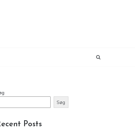
øg
Søg
ecent Posts