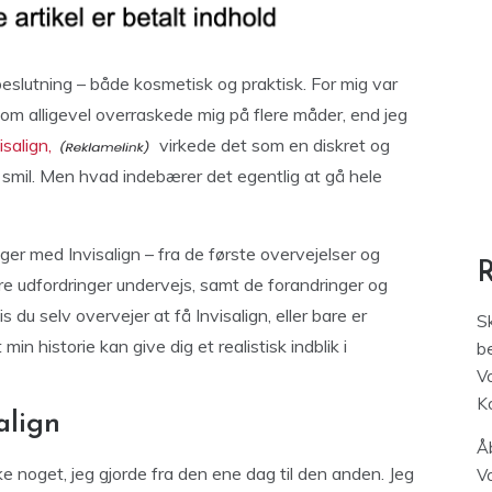
beslutning – både kosmetisk og praktisk. For mig var
om alligevel overraskede mig på flere måder, end jeg
salign,
virkede det som en diskret og
smil. Men hvad indebærer det egentlig at gå hele
nger med Invisalign – fra de første overvejelser og
ore udfordringer undervejs, samt de forandringer og
is du selv overvejer at få Invisalign, eller bare er
S
in historie kan give dig et realistisk indblik i
be
V
K
align
Åb
ke noget, jeg gjorde fra den ene dag til den anden. Jeg
V