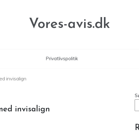
Vores-avis.dk
Privatlivspolitik
med invisalign
S
 med invisalign
R