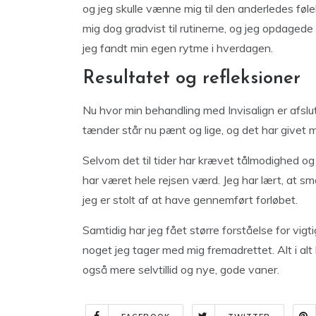
og jeg skulle vænne mig til den anderledes føl
mig dog gradvist til rutinerne, og jeg opdaged
jeg fandt min egen rytme i hverdagen.
Resultatet og refleksioner
Nu hvor min behandling med Invisalign er afslut
tænder står nu pænt og lige, og det har givet mi
Selvom det til tider har krævet tålmodighed og e
har været hele rejsen værd. Jeg har lært, at små
jeg er stolt af at have gennemført forløbet.
Samtidig har jeg fået større forståelse for vi
noget jeg tager med mig fremadrettet. Alt i alt 
også mere selvtillid og nye, gode vaner.