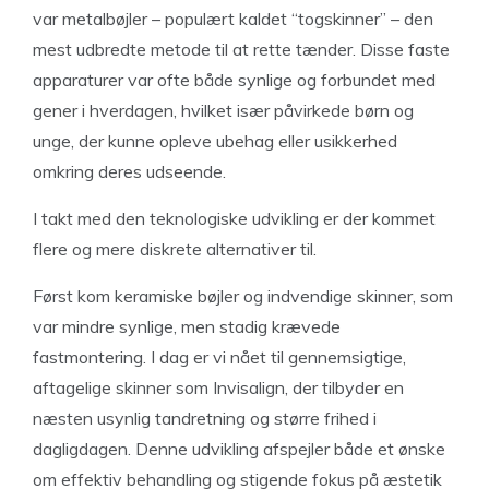
var metalbøjler – populært kaldet “togskinner” – den
mest udbredte metode til at rette tænder. Disse faste
apparaturer var ofte både synlige og forbundet med
gener i hverdagen, hvilket især påvirkede børn og
unge, der kunne opleve ubehag eller usikkerhed
omkring deres udseende.
I takt med den teknologiske udvikling er der kommet
flere og mere diskrete alternativer til.
Først kom keramiske bøjler og indvendige skinner, som
var mindre synlige, men stadig krævede
fastmontering. I dag er vi nået til gennemsigtige,
aftagelige skinner som Invisalign, der tilbyder en
næsten usynlig tandretning og større frihed i
dagligdagen. Denne udvikling afspejler både et ønske
om effektiv behandling og stigende fokus på æstetik