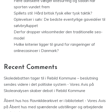
Flere danskere vælger kitesurfing og sådan har
sporten vundet frem
Spillets stil: Hård britisk fysik eller tysk taktik?
Oplevelser i sølv: De bedste eventyrlige gaveidéer til
sølvbrylluppet
Derfor dropper virksomheder den traditionelle seo-
model
Hvilke kriterier ligger til grund for rangeringer af
onlinecasinoer i Danmark?
Recent Comments
Skoledebatten tager til i Rebild Kommune – beslutning
sendes videre i det politiske system - Vores Avis
på
Skoleanalysen skaber debat i Rebild Kommune
Åbent hus hos Ravnkildearkivet er i biblioteket - Vores Avis
på
Åbent hus med spændende udstillinger og arbejdende