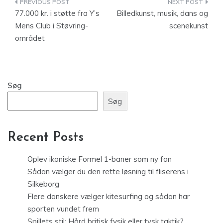
Indlægsnavigation
77.000 kr. i støtte fra Y’s
Billedkunst, musik, dans og
Mens Club i Støvring-
scenekunst
området
Søg
Søg
Recent Posts
Oplev ikoniske Formel 1-baner som ny fan
Sådan vælger du den rette løsning til fliserens i
Silkeborg
Flere danskere vælger kitesurfing og sådan har
sporten vundet frem
Spillets stil: Hård britisk fysik eller tysk taktik?