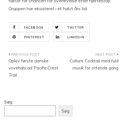
faktor for chancen for overlevelse efter hjertestop.
Gruppen har eksisteret i et halvt års tid.
FACEBOOK
TWITTER
PINTEREST
LINKEDIN
Indlægsnavigation
Oplev første danske
Culture Cocktail med fuld
vovehals ad Pacific Crest
musik for ottende gang
Trail
Søg
Søg