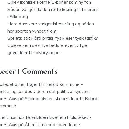
Oplev ikoniske Formel 1-baner som ny fan
Sådan vælger du den rette løsning til fliserens
i Silkeborg
Flere danskere vælger kitesurfing og sådan
har sporten vundet frem
Spillets stil: Hård britisk fysik eller tysk taktik?
Oplevelser i sølv: De bedste eventyrlige
gaveidéer til sølvbrylluppet
Recent Comments
koledebatten tager til i Rebild Kommune –
slutning sendes videre i det politiske system -
ores Avis
på
Skoleanalysen skaber debat i Rebild
ommune
ent hus hos Ravnkildearkivet er i biblioteket -
ores Avis
på
Åbent hus med spændende