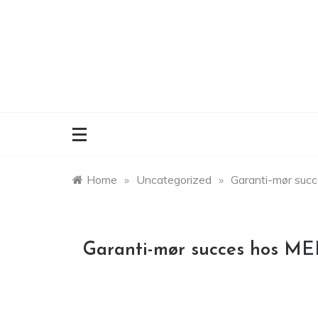
Skip
to
content
Home
»
Uncategorized
»
Garanti-mør succ
Garanti-mør succes hos ME