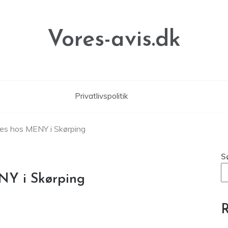
Vores-avis.dk
Privatlivspolitik
es hos MENY i Skørping
S
NY i Skørping
R