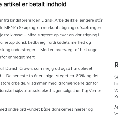
r fra landsforeningen Dansk Arbejde ikke længere står
sk, MENY i Skørping, en markant stigning i afsætningen
te klasse: – Mine slagtere oplever en klar stigning i
fra netop dansk kødkvæg, fordi kødets mørhed og
Rask og understreger: – Med en overvægt af helt unge
erfor er meget mørt.
f Danish Crown, som i høj grad også har oplevet
: – De seneste to år er salget steget ca. 60%, og det
S
det store arbejde, vi sammen med landmændene gør for
be
 danske højkvalitetsoksekød, siger salgschef Kaj Verner
V
K
Åb
r med andre ord vundet både danskernes hjerter og
V