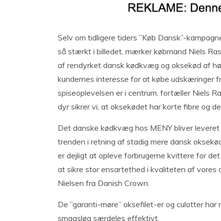
Selv om tidligere tiders ”Køb Dansk”-kampagne
så stærkt i billedet, mærker købmand Niels Ra
af rendyrket dansk kødkvæg og oksekød af højes
kundernes interesse for at købe udskæringer 
spiseoplevelsen er i centrum, fortæller Niels 
dyr sikrer vi, at oksekødet har korte fibre og d
Det danske kødkvæg hos MENY bliver leveret a
trenden i retning af stadig mere dansk oksekød
er dejligt at opleve forbrugerne kvittere for 
at sikre stor ensartethed i kvaliteten af vores
Nielsen fra Danish Crown.
De ”garanti-møre” oksefilet-er og culotter ha
smagsløg særdeles effektivt.