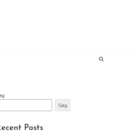
øg
Søg
ecent Posts