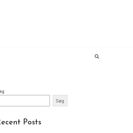
øg
Søg
ecent Posts