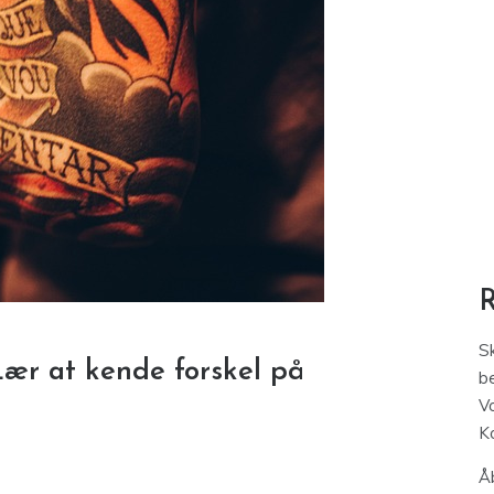
S
Lær at kende forskel på
be
V
K
Åb