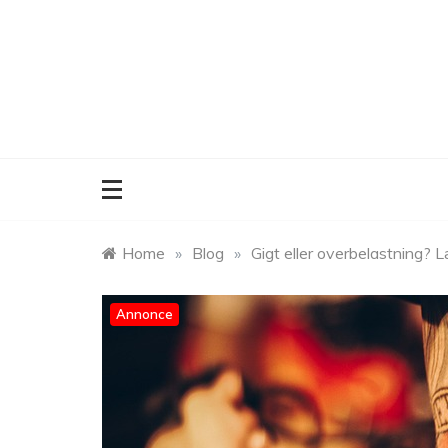
Skip
to
content
Home
»
Blog
»
Gigt eller overbelastning? 
Annonce