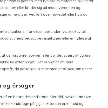
ra person til person, men typiske symptomer inkluderer
 skulderen eller breder sig ud mod overarmen og
ger armen, især ved løft over hovedet eller hvis du
te situationer, for eksempel under fysisk aktivitet
også stivhed, nedsat bevægelighed eller en følelse af,
, at de forstyrrer søvnen eller gør det svært at udføre
 række ud efter noget. Det er vigtigt at være
pstår, da dette kan hjælpe med at afgøre, om der er
n og årsager
et af en betændelsestilstand eller slid, hvilket kan føre
ypiske kendetegn på gigt i skulderen er ømhed og