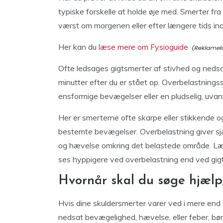
typiske forskelle at holde øje med. Smerter fra
værst om morgenen eller efter længere tids inak
Her kan du
læse mere om Fysioguide
Ofte ledsages gigtsmerter af stivhed og neds
minutter efter du er stået op. Overbelastnings
ensformige bevægelser eller en pludselig, uvan
Her er smerterne ofte skarpe eller stikkende o
bestemte bevægelser. Overbelastning giver s
og hævelse omkring det belastede område. Læg
ses hyppigere ved overbelastning end ved gig
Hvornår skal du søge hjælp
Hvis dine skuldersmerter varer ved i mere end et
nedsat bevægelighed, hævelse, eller feber, bør 