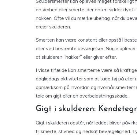
Skuldersmerter kan opleves meget forskelligt f
en ømhed eller smerte, der enten sidder dybt i
nakken. Ofte vil du mærke ubehag, når du bevæ
drejer skulderen.
Smerten kan være konstant eller opstå i bestem
eller ved bestemte bevægelser. Nogle oplever 
at skulderen “hakker” eller giver efter.
I visse tilfælde kan smerterne være så kraftige
dagligdags aktiviteter som at tage tøj på eller
opmærksom på, hvordan og hvornår smerterne o
tale om gigt eller en overbelastningsskade.
Gigt i skulderen: Kendeteg
Gigt i skulderen opstår, når leddet bliver påvirk
til smerte, stivhed og nedsat bevægelighed. T