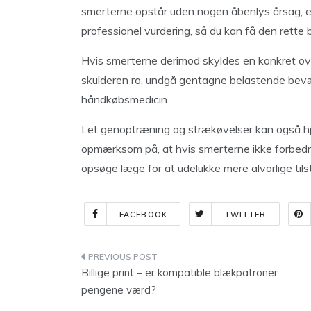
smerterne opstår uden nogen åbenlys årsag, elle
professionel vurdering, så du kan få den rette 
Hvis smerterne derimod skyldes en konkret ove
skulderen ro, undgå gentagne belastende bevæ
håndkøbsmedicin.
Let genoptræning og strækøvelser kan også hjæ
opmærksom på, at hvis smerterne ikke forbedres
opsøge læge for at udelukke mere alvorlige tils
FACEBOOK
TWITTER
Indlægsnavigation
Billige print – er kompatible blækpatroner
pengene værd?