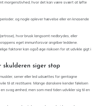
mt morgenstivhed, hvor det kan være svært at løfte
rioder, og nogle oplever hævelse eller en knasende
 (artrose), hvor brusk langsomt nedbrydes, eller
kroppens eget immunforsvar angriber leddene.
ige faktorer kan også øge risikoen for at udvikle gigt i
 skulderen siger stop
muskler, sener eller led udsættes for gentagne
hvile til at restituere. Mange danskere kender følelsen
m en svag ømhed, men som med tiden udvikler sig til en