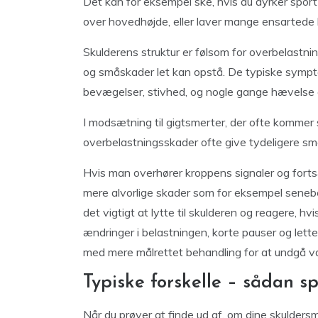
Det kan for eksempel ske, hvis du dyrker sp
over hovedhøjde, eller laver mange ensartede 
Skulderens struktur er følsom for overbelastning
og småskader let kan opstå. De typiske sympt
bevægelser, stivhed, og nogle gange hævelse e
I modsætning til gigtsmerter, der ofte kommer s
overbelastningsskader ofte give tydeligere smer
Hvis man overhører kroppens signaler og forts
mere alvorlige skader som for eksempel senebe
det vigtigt at lytte til skulderen og reagere, 
ændringer i belastningen, korte pauser og lette
med mere målrettet behandling for at undgå va
Typiske forskelle – sådan s
Når du prøver at finde ud af, om dine skuldersm