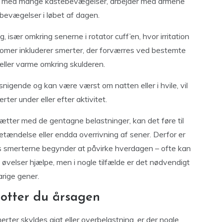
ort med mange kastebevægelser, arbejder med armene
bevægelser i løbet af dagen.
, især omkring senerne i rotator cuff’en, hvor irritation
omer inkluderer smerter, der forværres ved bestemte
ller varme omkring skulderen.
nigende og kan være værst om natten eller i hvile, vil
ter under eller efter aktivitet.
ætter med de gentagne belastninger, kan det føre til
tændelse eller endda overrivning af sener. Derfor er
hvis smerterne begynder at påvirke hverdagen – ofte kan
 øvelser hjælpe, men i nogle tilfælde er det nødvendigt
rige gener.
potter du årsagen
erter skyldes gigt eller overbelastning, er der nogle