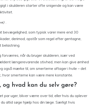
 gigt i skulderen starter ofte snigende og kan være
tivitet.
.
at bevægelighed, som typisk varer mere end 30
skader, derimod, opstår som regel efter gentagne,
t belastning.
g forværres, når du bruger skulderen, især ved
jældent længerevarende stivhed, men kan give ømhed
 også mærke til, om smerterne aftager i hvile – det
t, hvor smerterne kan være mere konstante.
, og hvad kan du selv gøre?
 par uger, bliver værre over tid, eller hvis du oplever
du altid søge hjælp hos din læge. Særligt hvis