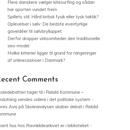
Flere danskere vælger kitesurfing og sådan
har sporten vundet frem
Spillets stil: Hård britisk fysik eller tysk taktik?
Oplevelser i sølv: De bedste eventyrlige
gaveidéer til sølvbrylluppet
Derfor dropper virksomheder den traditionelle
seo-model
Hvilke kriterier ligger til grund for rangeringer
af onlinecasinoer i Danmark?
Recent Comments
koledebatten tager til i Rebild Kommune –
slutning sendes videre i det politiske system -
ores Avis
på
Skoleanalysen skaber debat i Rebild
ommune
ent hus hos Ravnkildearkivet er i biblioteket -