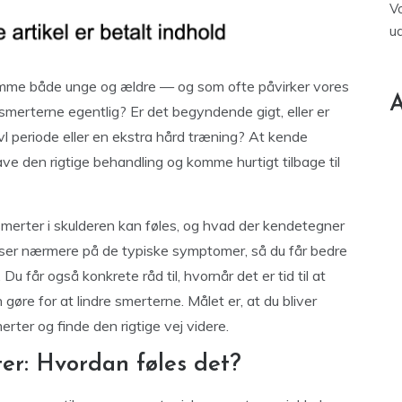
V
u
amme både unge og ældre — og som ofte påvirker vores
A
smerterne egentlig? Er det begyndende gigt, eller er
vl periode eller en ekstra hård træning? At kende
 have den rigtige behandling og komme hurtigt tilbage til
 smerter i skulderen kan føles, og hvad der kendetegner
 ser nærmere på de typiske symptomer, så du får bedre
Du får også konkrete råd til, hvornår det er tid til at
øre for at lindre smerterne. Målet er, at du bliver
rter og finde den rigtige vej videre.
er: Hvordan føles det?