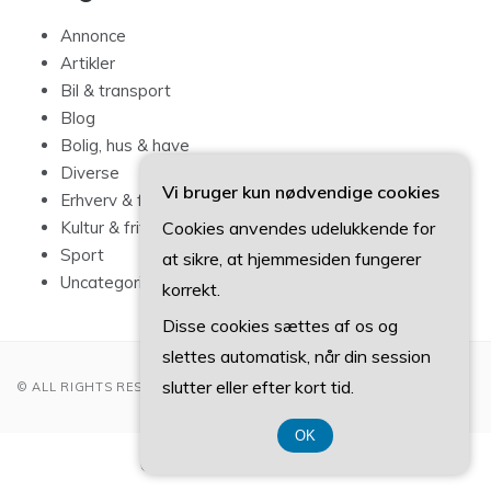
Annonce
Artikler
Bil & transport
Blog
Bolig, hus & have
Diverse
Vi bruger kun nødvendige cookies
Erhverv & forbrug
Cookies anvendes udelukkende for
Kultur & fritid
Sport
at sikre, at hjemmesiden fungerer
Uncategorized
korrekt.
Disse cookies sættes af os og
slettes automatisk, når din session
slutter eller efter kort tid.
© ALL RIGHTS RESERVED 2022
OK
CVR-Nummer 374 077 39