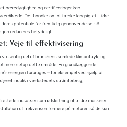
et bæredygtighed og certificeringer kan
værdikæde. Det handler om at tænke langsigtet—ikke
så deres potentiale for fremtidig genanvendelse, så
ingen reduceres betydeligt.
 Veje til effektivisering
væsentlig del af branchens samlede klimaaftryk, og
t optimere netop dette område. En grundlæggende
rnår energien forbruges – for eksempel ved hjælp af
ljeret indblik i værkstedets strømforbrug,
ålrettede indsatser som udskiftning af ældre maskiner
 installation af frekvensomformere på motorer, så de kun