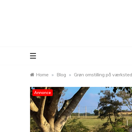
Skip
to
content
Home
»
Blog
»
Grøn omstilling på værksted
Annonce