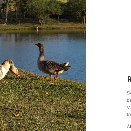
S
be
V
K
Åb