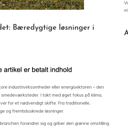
V
u
et: Bæredygtige løsninger i
A
tore industrivirksomheder eller energisektoren – den
e smedeværksteder. I takt med øget fokus på klima,
r for et nødvendigt skifte: Fra traditionelle,
ge og fremtidssikrede løsninger.
ranchen forandrer sig og griber den grønne omstilling