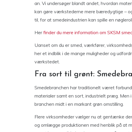
an. Vi undersøger blandt andet, hvordan materi
kan gøre værkstederne mere bæredygtige – og 
til, for at smedeindustrien kan spille en nøgler
Her
finder du mere information om SKSM sme
Uanset om du er smed, værkfører, virksomhedsej
her et indblik i de mange muligheder og udfordr
værkstedet.
Fra sort til grønt: Smedebr
Smedebranchen har traditionelt været forbun
materialer samt en sort, industrielt præg. Men 
branchen midt i en markant grøn omstilling.
Flere virksomheder vælger nu at gentænke dere
og omlægge produktionen med henblik på at m