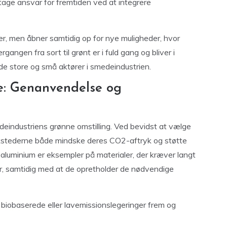
tage ansvar for fremtiden ved at integrere
r, men åbner samtidig op for nye muligheder, hvor
angen fra sort til grønt er i fuld gang og bliver i
e store og små aktører i smedeindustrien.
e: Genanvendelse og
edeindustriens grønne omstilling. Ved bevidst at vælge
rkstederne både mindske deres CO2-aftryk og støtte
aluminium er eksempler på materialer, der kræver langt
er, samtidig med at de opretholder de nødvendige
 biobaserede eller lavemissionslegeringer frem og