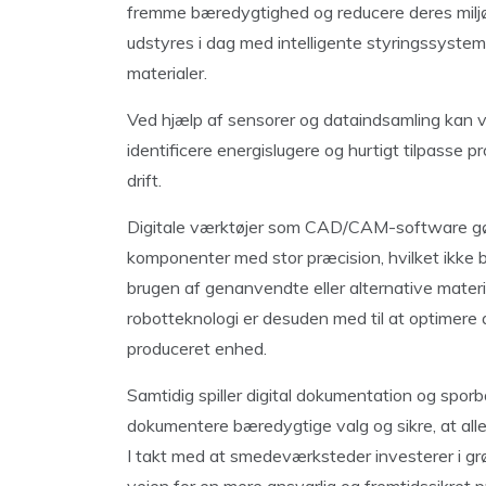
fremme bæredygtighed og reducere deres milj
udstyres i dag med intelligente styringssysteme
materialer.
Ved hjælp af sensorer og dataindsamling kan
identificere energislugere og hurtigt tilpasse 
drift.
Digitale værktøjer som CAD/CAM-software gør 
komponenter med stor præcision, hvilket ikke b
brugen af genanvendte eller alternative materi
robotteknologi er desuden med til at optimere 
produceret enhed.
Samtidig spiller digital dokumentation og sporba
dokumentere bæredygtige valg og sikre, at alle
I takt med at smedeværksteder investerer i gr