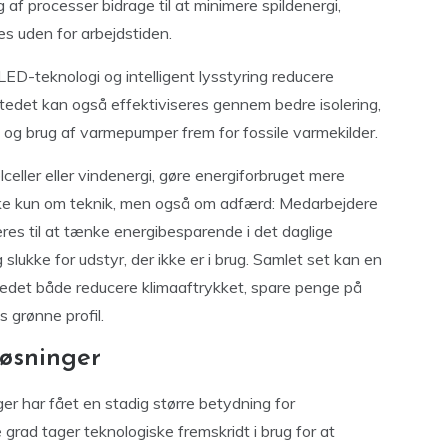
 af processer bidrage til at minimere spildenergi,
s uden for arbejdstiden.
LED-teknologi og intelligent lysstyring reducere
edet kan også effektiviseres gennem bedre isolering,
og brug af varmepumper frem for fossile varmekilder.
lceller eller vindenergi, gøre energiforbruget mere
ikke kun om teknik, men også om adfærd: Medarbejdere
es til at tænke energibesparende i det daglige
slukke for udstyr, der ikke er i brug. Samlet set kan en
stedet både reducere klimaaftrykket, spare penge på
s grønne profil.
løsninger
ger har fået en stadig større betydning for
grad tager teknologiske fremskridt i brug for at