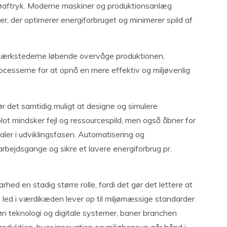
øaftryk. Moderne maskiner og produktionsanlæg
r, der optimerer energiforbruget og minimerer spild af
 værkstederne løbende overvåge produktionen,
processerne for at opnå en mere effektiv og miljøvenlig
det samtidig muligt at designe og simulere
lot mindsker fejl og ressourcespild, men også åbner for
aler i udviklingsfasen. Automatisering og
arbejdsgange og sikre et lavere energiforbrug pr.
rhed en stadig større rolle, fordi det gør det lettere at
 led i værdikæden lever op til miljømæssige standarder.
øn teknologi og digitale systemer, baner branchen