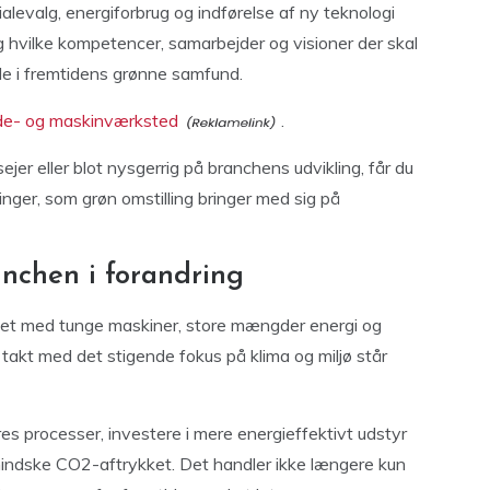
alevalg, energiforbrug og indførelse af ny teknologi
hvilke kompetencer, samarbejder og visioner der skal
olle i fremtidens grønne samfund.
de- og maskinværksted
.
er eller blot nysgerrig på branchens udvikling, får du
inger, som grøn omstilling bringer med sig på
anchen i forandring
det med tunge maskiner, store mængder energi og
i takt med det stigende fokus på klima og miljø står
s processer, investere i mere energieffektivt udstyr
indske CO2-aftrykket. Det handler ikke længere kun