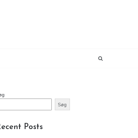
øg
Søg
ecent Posts