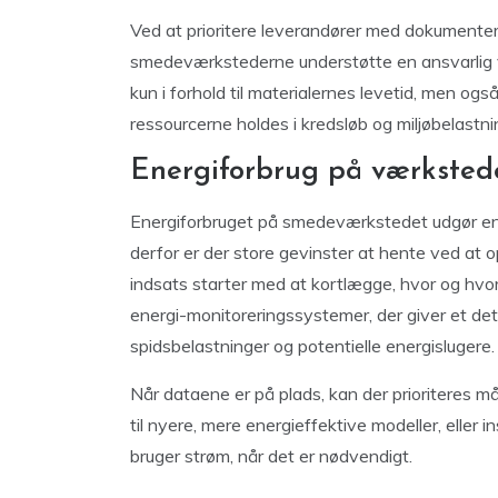
Ved at prioritere leverandører med dokumenter
smedeværkstederne understøtte en ansvarlig 
kun i forhold til materialernes levetid, men og
ressourcerne holdes i kredsløb og miljøbelastn
Energiforbrug på værkstedet:
Energiforbruget på smedeværkstedet udgør en 
derfor er der store gevinster at hente ved a
indsats starter med at kortlægge, hvor og hvo
energi-monitoreringssystemer, der giver et deta
spidsbelastninger og potentielle energislugere.
Når dataene er på plads, kan der prioriteres m
til nyere, mere energieffektive modeller, eller
bruger strøm, når det er nødvendigt.