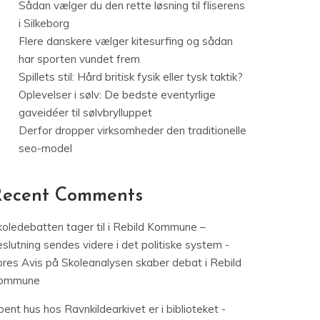
Sådan vælger du den rette løsning til fliserens
i Silkeborg
Flere danskere vælger kitesurfing og sådan
har sporten vundet frem
Spillets stil: Hård britisk fysik eller tysk taktik?
Oplevelser i sølv: De bedste eventyrlige
gaveidéer til sølvbrylluppet
Derfor dropper virksomheder den traditionelle
seo-model
Recent Comments
koledebatten tager til i Rebild Kommune –
slutning sendes videre i det politiske system -
ores Avis
på
Skoleanalysen skaber debat i Rebild
ommune
ent hus hos Ravnkildearkivet er i biblioteket -