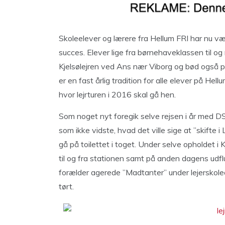
Skoleelever og lærere fra Hellum FRI har nu vær
succes. Elever lige fra børnehaveklassen til og m
Kjelsølejren ved Ans nær Viborg og bød også 
er en fast årlig tradition for alle elever på Hel
hvor lejrturen i 2016 skal gå hen.
Som noget nyt foregik selve rejsen i år med DS
som ikke vidste, hvad det ville sige at ”skifte i
gå på toilettet i toget. Under selve opholdet i 
til og fra stationen samt på anden dagens udf
forælder agerede ”Madtanter” under lejerskoleo
tørt.