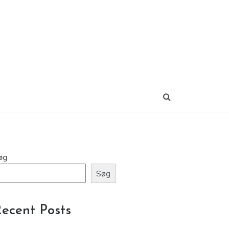
øg
Søg
ecent Posts