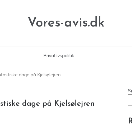
Vores-avis.dk
Privatlivspolitik
tastiske dage på Kjelsølejren
S
stiske dage på Kjelsølejren
R