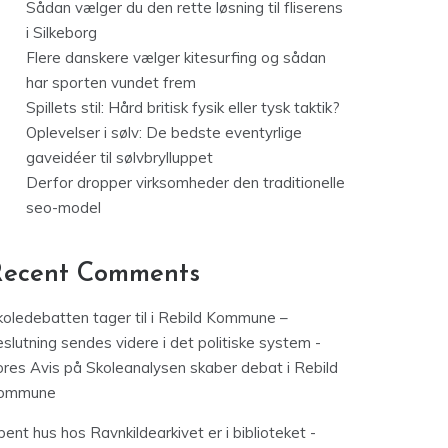
Sådan vælger du den rette løsning til fliserens
i Silkeborg
Flere danskere vælger kitesurfing og sådan
har sporten vundet frem
Spillets stil: Hård britisk fysik eller tysk taktik?
Oplevelser i sølv: De bedste eventyrlige
gaveidéer til sølvbrylluppet
Derfor dropper virksomheder den traditionelle
seo-model
Recent Comments
koledebatten tager til i Rebild Kommune –
slutning sendes videre i det politiske system -
ores Avis
på
Skoleanalysen skaber debat i Rebild
ommune
ent hus hos Ravnkildearkivet er i biblioteket -