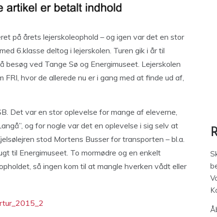
et på årets lejerskoleophold – og igen var det en stor
ed 6.klasse deltog i lejerskolen. Turen gik i år til
på besøg ved Tange Sø og Energimuseet. Lejerskolen
lum FRI, hvor de allerede nu er i gang med at finde ud af,
B. Det var en stor oplevelse for mange af eleverne,
 Langå”, og for nogle var det en oplevelse i sig selv at
Kjelsølejren stod Mortens Busser for transporten – bl.a.
lugt til Energimuseet. To mormødre og en enkelt
S
pholdet, så ingen kom til at mangle hverken vådt eller
be
V
K
Åb