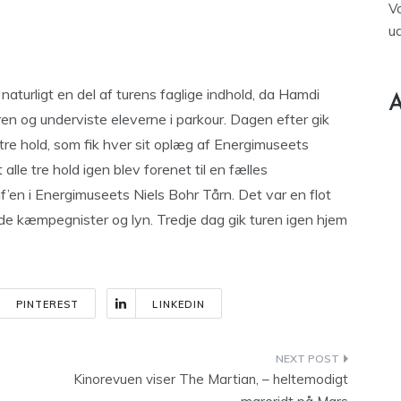
V
u
aturligt en del af turens faglige indhold, da Hamdi
A
jren og underviste eleverne i parkour. Dagen efter gik
i tre hold, som fik hver sit oplæg af Energimuseets
lle tre hold igen blev forenet til en fælles
’en i Energimuseets Niels Bohr Tårn. Det var en flot
de kæmpegnister og lyn. Tredje dag gik turen igen hjem
PINTEREST
LINKEDIN
Kinorevuen viser The Martian, – heltemodigt