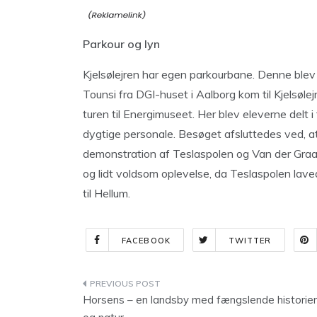
Parkour og lyn
Kjelsølejren har egen parkourbane. Denne blev n
Tounsi fra DGI-huset i Aalborg kom til Kjelsøle
turen til Energimuseet. Her blev eleverne delt 
dygtige personale. Besøget afsluttedes ved, at a
demonstration af Teslaspolen og Van der Graaf
og lidt voldsom oplevelse, da Teslaspolen lave
til Hellum.
FACEBOOK
TWITTER
Indlægsnavigation
Horsens – en landsby med fængslende historier