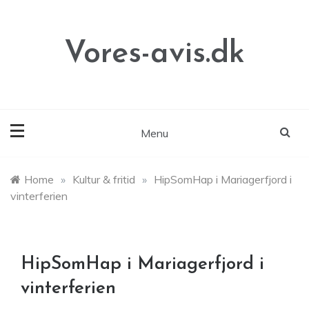
Skip
to
content
Vores-avis.dk
Menu
Home
»
Kultur & fritid
»
HipSomHap i Mariagerfjord i
vinterferien
HipSomHap i Mariagerfjord i
vinterferien