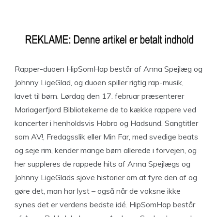
Rapper-duoen HipSomHap består af Anna Spejlæg og
Johnny LigeGlad, og duoen spiller rigtig rap-musik,
lavet til børn. Lørdag den 17. februar præsenterer
Mariagerfjord Bibliotekerne de to kække rappere ved
koncerter i henholdsvis Hobro og Hadsund. Sangtitler
som AV!, Fredagsslik eller Min Far, med svedige beats
og seje rim, kender mange børn allerede i forvejen, og
her suppleres de rappede hits af Anna Spejlægs og
Johnny LigeGlads sjove historier om at fyre den af og
gøre det, man har lyst – også når de voksne ikke
synes det er verdens bedste idé. HipSomHap består