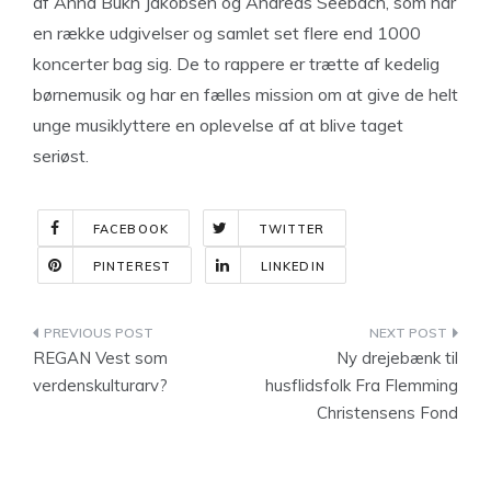
af Anna Bukh Jakobsen og Andreas Seebach, som har
en række udgivelser og samlet set flere end 1000
koncerter bag sig. De to rappere er trætte af kedelig
børnemusik og har en fælles mission om at give de helt
unge musiklyttere en oplevelse af at blive taget
seriøst.
FACEBOOK
TWITTER
PINTEREST
LINKEDIN
Indlægsnavigation
REGAN Vest som
Ny drejebænk til
verdenskulturarv?
husflidsfolk Fra Flemming
Christensens Fond