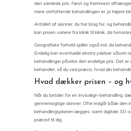
den samlede pris. Først og fremmest afhænger p
mere omfattende behandlingen er, jo højere bliv
Antallet af skinner, du har brug for, og behan
kan prisen variere fra klinik til klinik, da hono
Geografiske forhold spiller også ind, da behandl
Endelig kan eventuelle ekstra ydelser såsom r
behandlinger påvirke den endelige pris. Det er d
behandler, så du ved præcis, hvad din behandlin
Hvad dækker prisen – og h
Når du betaler for en Invisalign-behandling, d
gennemsigtige skinner. Ofte indgår både den i
behandlingsplanen lægges, samt digitale 3D-sc
præcist til dig.