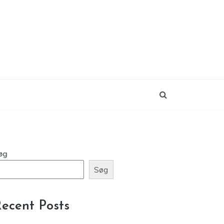
øg
Søg
ecent Posts