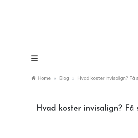
Skip
to
content
Home
»
Blog
»
Hvad koster invisalign? Få s
Hvad koster invisalign? Få s