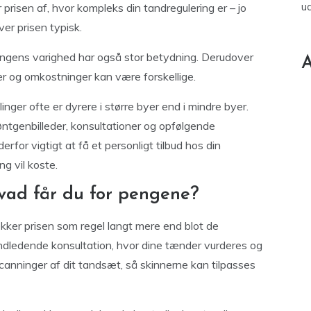
u
risen af, hvor kompleks din tandregulering er – jo
er prisen typisk.
dlingens varighed har også stor betydning. Derudover
A
rarer og omkostninger kan være forskellige.
inger ofte er dyrere i større byer end i mindre byer.
øntgenbilleder, konsultationer og opfølgende
erfor vigtigt at få et personligt tilbud hos din
g vil koste.
vad får du for pengene?
ækker prisen som regel langt mere end blot de
ndledende konsultation, hvor dine tænder vurderes og
anninger af dit tandsæt, så skinnerne kan tilpasses