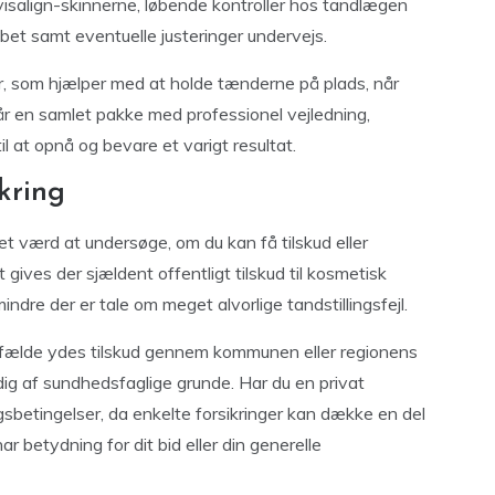
visalign-skinnerne, løbende kontroller hos tandlægen
øbet samt eventuelle justeringer undervejs.
ner, som hjælper med at holde tænderne på plads, når
får en samlet pakke med professionel vejledning,
l at opnå og bevare et varigt resultat.
kring
et værd at undersøge, om du kan få tilskud eller
ves der sjældent offentligt tilskud til kosmetisk
ndre der er tale om meget alvorlige tandstillingsfejl.
tilfælde ydes tilskud gennem kommunen eller regionens
ig af sundhedsfaglige grunde. Har du en privat
ngsbetingelser, da enkelte forsikringer kan dække en del
ar betydning for dit bid eller din generelle