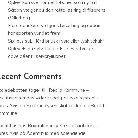
Oplev ikoniske Formel 1-baner som ny fan
Sådan vælger du den rette løsning til fliserens
i Silkeborg
Flere danskere vælger kitesurfing og sådan
har sporten vundet frem
Spillets stil: Hård britisk fysik eller tysk taktik?
Oplevelser i sølv: De bedste eventyrlige
gaveidéer til sølvbrylluppet
Recent Comments
koledebatten tager til i Rebild Kommune –
slutning sendes videre i det politiske system -
ores Avis
på
Skoleanalysen skaber debat i Rebild
ommune
ent hus hos Ravnkildearkivet er i biblioteket -
ores Avis
på
Åbent hus med spændende