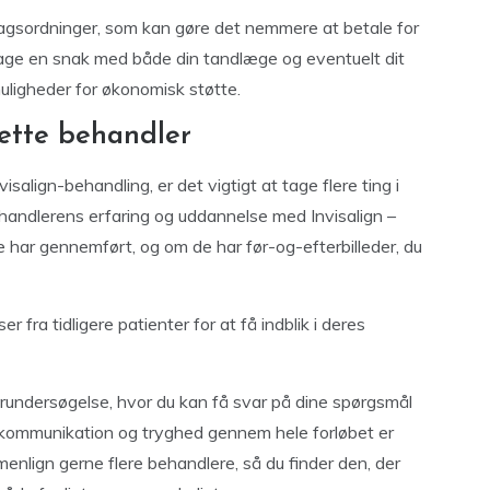
dragsordninger, som kan gøre det nemmere at betale for
 tage en snak med både din tandlæge og eventuelt dit
muligheder for økonomisk støtte.
rette behandler
isalign-behandling, er det vigtigt at tage flere ting i
ehandlerens erfaring og uddannelse med Invisalign –
e har gennemført, og om de har før-og-efterbilleder, du
fra tidligere patienter for at få indblik i deres
forundersøgelse, hvor du kan få svar på dine spørgsmål
 kommunikation og tryghed gennem hele forløbet er
mmenlign gerne flere behandlere, så du finder den, der