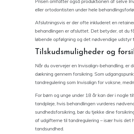
Prisen omfatter også produktionen af selve In
eller ortodontisten under hele behandlingsforl
Afslutningsvis er der ofte inkluderet en retai
behandlingen er afsluttet. Det betyder, at du 
løbende opfølgning og det nødvendige udstyr ti
Tilskudsmuligheder og forsi
Når du overvejer en Invisalign-behandling, er d
dækning gennem forsikring. Som udgangspunkt gi
tandregulering som Invisalign for voksne, medmi
For børn og unge under 18 år kan der i nogle 
tandpleje, hvis behandlingen vurderes nødvend
sundhedsforsikring, bør du tjekke dine forsikri
af udgifterne til tandregulering – især hvis det h
tandsundhed.