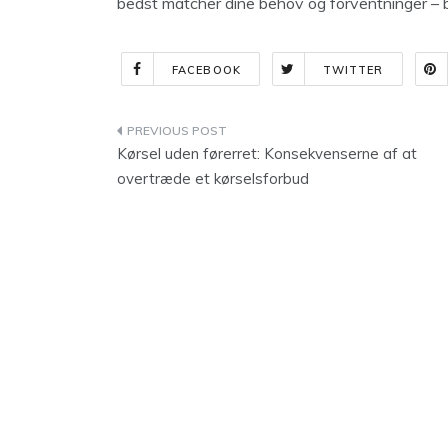
bedst matcher dine behov og forventninger – b
FACEBOOK
TWITTER
Indlægsnavigation
Kørsel uden førerret: Konsekvenserne af at
overtræde et kørselsforbud