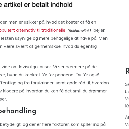
r, men er usikker på, hvad det koster at få en
opulært alternativ til traditionelle
bøjler,
 næsten usynlige og mere behagelige at have på. Men
kan være svært at gennemskue, hvad du egentlig
al vide om Invisalign-priser. Vi ser nærmere på de
larer, hvad du konkret får for pengene. Du får også
fentlige og fra forsikringer, samt gode råd til, hvordan
S
v klogere på, hvordan du kan få det smil, du drømmer
be
ser.
V
K
-behandling
Åb
etydeligt, og der er flere faktorer, som spiller ind på
V