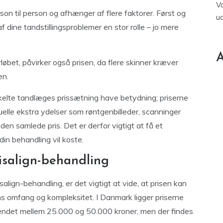
V
rson til person og afhænger af flere faktorer. Først og
u
dine tandstillingsproblemer en stor rolle – jo mere
A
rløbet, påvirker også prisen, da flere skinner kræver
en.
kelte tandlæges prissætning have betydning; priserne
ntuelle ekstra ydelser som røntgenbilleder, scanninger
den samlede pris. Det er derfor vigtigt at få et
din behandling vil koste.
visalign-behandling
align-behandling, er det vigtigt at vide, at prisen kan
ns omfang og kompleksitet. I Danmark ligger priserne
pændet mellem 25.000 og 50.000 kroner, men der findes