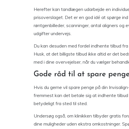
Herefter kan tandlægen udarbejde en individue
prisoverslaget. Det er en god idé at spørge ind t
røntgenbilleder, scanninger, antal aligners og
udgifter undervejs.
Du kan desuden med fordel indhente tilbud fra f
Husk, at det billigste tilbud ikke altid er det b
med i dine overvejelser, når du vælger behandle
Gode råd til at spare peng
Hvis du gerne vil spare penge på din Invisalign-
fremmest kan det betale sig at indhente tilbud fr
betydeligt fra sted til sted.
Undersøg også, om klinikken tilbyder gratis for
dine muligheder uden ekstra omkostninger. Spør