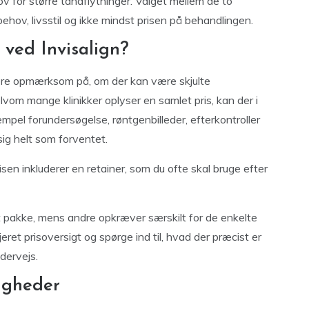
ov for større tandflytninger. Valget mellem de to
ehov, livsstil og ikke mindst prisen på behandlingen.
 ved Invisalign?
 være opmærksom på, om der kan være skjulte
om mange klinikker oplyser en samlet pris, kan der i
empel forundersøgelse, røntgenbilleder, efterkontroller
 sig helt som forventet.
n inkluderer en retainer, som du ofte skal bruge efter
et pakke, mens andre opkræver særskilt for de enkelte
jeret prisoversigt og spørge ind til, hvad der præcist er
dervejs.
ligheder