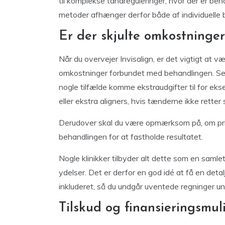
til komplekse tandreguleringer, hvor der er beh
metoder afhænger derfor både af individuelle b
Er der skjulte omkostninger
Når du overvejer Invisalign, er det vigtigt at
omkostninger forbundet med behandlingen. Selv
nogle tilfælde komme ekstraudgifter til for eks
eller ekstra aligners, hvis tænderne ikke retter
Derudover skal du være opmærksom på, om prise
behandlingen for at fastholde resultatet.
Nogle klinikker tilbyder alt dette som en saml
ydelser. Det er derfor en god idé at få en detal
inkluderet, så du undgår uventede regninger un
Tilskud og finansieringsmu