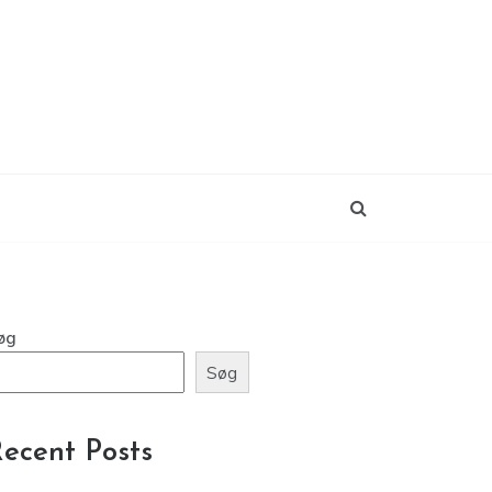
øg
Søg
ecent Posts