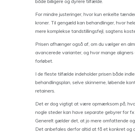
både billigere og dyrere tilfælde.
For mindre justeringer, hvor kun enkelte tænde
kroner. Til gengæld kan behandlinger, hvor hele
mere komplekse tandstillingsfejl, sagtens kost
Prisen afhænger også af, om du vælger en almin
avancerede varianter, og hvor mange aligners –
forløbet.
I de fleste tilfælde indeholder prisen både ind
behandlingsplan, selve skinnerne, løbende kon
retainers.
Det er dog vigtigt at være opmærksom på, hvad d
nogle steder kan have separate gebyrer for fx 
Generelt gælder det, at jo mere omfattende og 
Det anbefales derfor altid at få et konkret og d