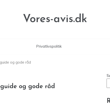
Vores-avis.dk
Privatlivspolitik
sguide og gode råd
S
isguide og gode råd
R