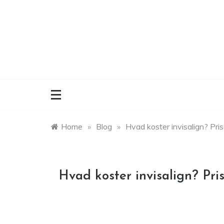
Skip
to
content
Home
»
Blog
»
Hvad koster invisalign? Pri
Hvad koster invisalign? Pr