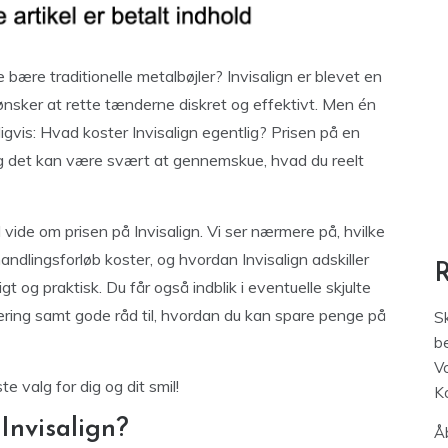
bære traditionelle metalbøjler? Invisalign er blevet en
ønsker at rette tænderne diskret og effektivt. Men én
ligvis: Hvad koster Invisalign egentlig? Prisen på en
 og det kan være svært at gennemskue, hvad du reelt
l vide om prisen på Invisalign. Vi ser nærmere på, hvilke
andlingsforløb koster, og hvordan Invisalign adskiller
gt og praktisk. Du får også indblik i eventuelle skjulte
iering samt gode råd til, hvordan du kan spare penge på
S
be
V
e valg for dig og dit smil!
K
Invisalign?
Åb