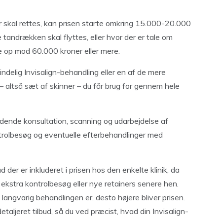
r skal rettes, kan prisen starte omkring 15.000-20.000
 tandrækken skal flyttes, eller hvor der er tale om
e op mod 60.000 kroner eller mere.
delig Invisalign-behandling eller en af de mere
 altså sæt af skinner – du får brug for gennem hele
ledende konsultation, scanning og udarbejdelse af
trolbesøg og eventuelle efterbehandlinger med
er er inkluderet i prisen hos den enkelte klinik, da
ekstra kontrolbesøg eller nye retainers senere hen.
langvarig behandlingen er, desto højere bliver prisen.
etaljeret tilbud, så du ved præcist, hvad din Invisalign-