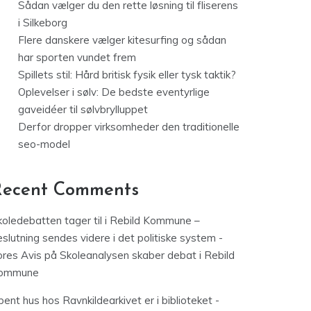
Sådan vælger du den rette løsning til fliserens
i Silkeborg
Flere danskere vælger kitesurfing og sådan
har sporten vundet frem
Spillets stil: Hård britisk fysik eller tysk taktik?
Oplevelser i sølv: De bedste eventyrlige
gaveidéer til sølvbrylluppet
Derfor dropper virksomheder den traditionelle
seo-model
Recent Comments
koledebatten tager til i Rebild Kommune –
slutning sendes videre i det politiske system -
ores Avis
på
Skoleanalysen skaber debat i Rebild
ommune
ent hus hos Ravnkildearkivet er i biblioteket -