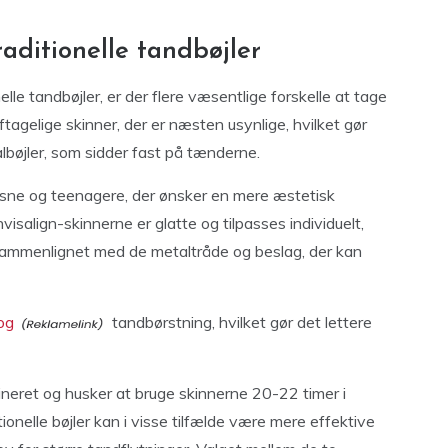
raditionelle tandbøjler
le tandbøjler, er der flere væsentlige forskelle at tage
ftagelige skinner, der er næsten usynlige, hvilket gør
lbøjler, som sidder fast på tænderne.
voksne og teenagere, der ønsker en mere æstetisk
visalign-skinnerne er glatte og tilpasses individuelt,
 sammenlignet med de metaltråde og beslag, der kan
og
tandbørstning, hvilket gør det lettere
lineret og husker at bruge skinnerne 20-22 timer i
ionelle bøjler kan i visse tilfælde være mere effektive