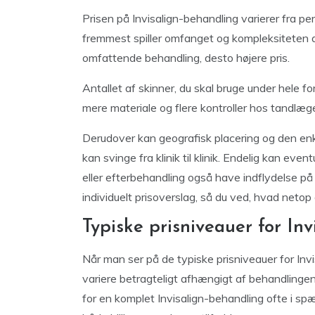
Prisen på Invisalign-behandling varierer fra pe
fremmest spiller omfanget og kompleksiteten af 
omfattende behandling, desto højere pris.
Antallet af skinner, du skal bruge under hele fo
mere materiale og flere kontroller hos tandlæg
Derudover kan geografisk placering og den en
kan svinge fra klinik til klinik. Endelig kan eve
eller efterbehandling også have indflydelse på 
individuelt prisoverslag, så du ved, hvad netop 
Typiske prisniveauer for In
Når man ser på de typiske prisniveauer for Invis
variere betragteligt afhængigt af behandlinge
for en komplet Invisalign-behandling ofte i s