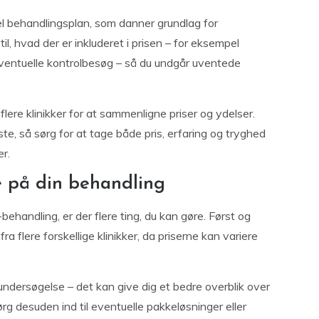
l behandlingsplan, som danner grundlag for
il, hvad der er inkluderet i prisen – for eksempel
 eventuelle kontrolbesøg – så du undgår uventede
lere klinikker for at sammenligne priser og ydelser.
edste, så sørg for at tage både pris, erfaring og tryghed
r.
e på din behandling
behandling, er der flere ting, du kan gøre. Først og
a flere forskellige klinikker, da priserne kan variere
undersøgelse – det kan give dig et bedre overblik over
g desuden ind til eventuelle pakkeløsninger eller