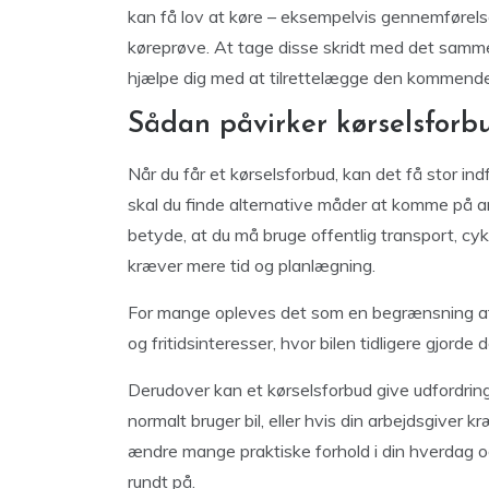
kan få lov at køre – eksempelvis gennemførelse
køreprøve. At tage disse skridt med det samme 
hjælpe dig med at tilrettelægge den kommende 
Sådan påvirker kørselsforb
Når du får et kørselsforbud, kan det få stor ind
skal du finde alternative måder at komme på ar
betyde, at du må bruge offentlig transport, cyk
kræver mere tid og planlægning.
For mange opleves det som en begrænsning af f
og fritidsinteresser, hvor bilen tidligere gjorde
Derudover kan et kørselsforbud give udfordringe
normalt bruger bil, eller hvis din arbejdsgiver 
ændre mange praktiske forhold i din hverdag o
rundt på.