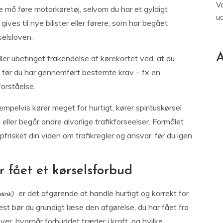
V
ke må føre motorkøretøj, selvom du har et gyldigt
u
gives til nye bilister eller førere, som har begået
selsloven.
A
ller ubetinget frakendelse af kørekortet ved, at du
t, før du har gennemført bestemte krav – fx en
forståelse.
pelvis kører meget for hurtigt, kører spirituskørsel
 eller begår andre alvorlige trafikforseelser. Formålet
pfrisket din viden om trafikregler og ansvar, før du igen
r fået et kørselsforbud
er det afgørende at handle hurtigt og korrekt for
st bør du grundigt læse den afgørelse, du har fået fra
over, hvornår forbuddet træder i kraft, og hvilke