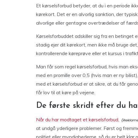
Et kørselsforbud betyder, at du i en periode ik
kørekort. Det er en alvorlig sanktion, der typisk 
alvorlige eller gentagne overtrædelser af færd
Kørselsforbuddet adskiller sig fra en betinget e
stadig ejer dit kørekort, men ikke må bruge de
kontrollerende køreprøve eller et kursus i trafik
Man får som regel kørselsforbud, hvis man eksem
med en promille over 0,5 (hvis man er ny bilist),
med et kørselsforbud er at sikre, at du får geno
får lov til at køre på vejene.
De første skridt efter du ha
Når du har modtaget et kørselsforbud,
at undgå yderligere problemer. Først og fremme
politiet eller myndighederne, så du er helt klar 