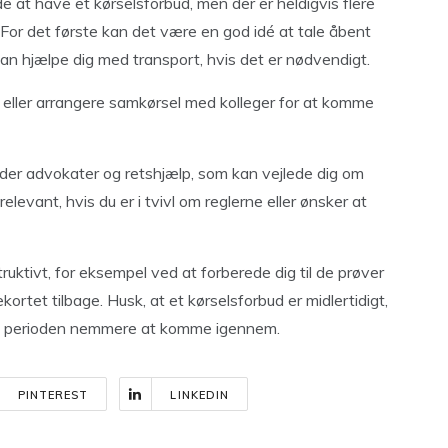
 at have et kørselsforbud, men der er heldigvis flere
 For det første kan det være en god idé at tale åbent
kan hjælpe dig med transport, hvis det er nødvendigt.
e eller arrangere samkørsel med kolleger for at komme
s der advokater og retshjælp, som kan vejlede dig om
levant, hvis du er i tvivl om reglerne eller ønsker at
uktivt, for eksempel ved at forberede dig til de prøver
kortet tilbage. Husk, at et kørselsforbud er midlertidigt,
re perioden nemmere at komme igennem.
PINTEREST
LINKEDIN