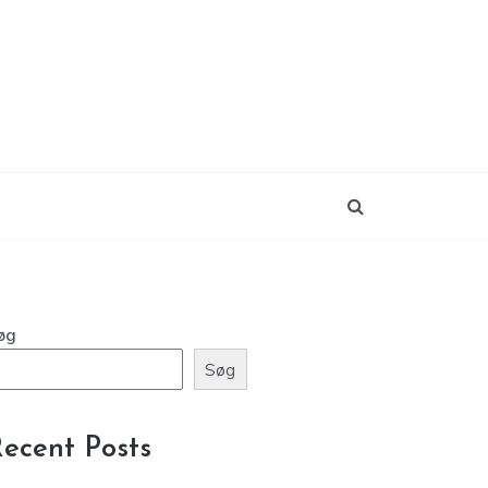
øg
Søg
ecent Posts