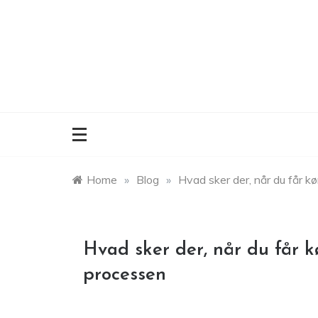
Skip
to
content
Home
»
Blog
»
Hvad sker der, når du får kø
Hvad sker der, når du får k
processen