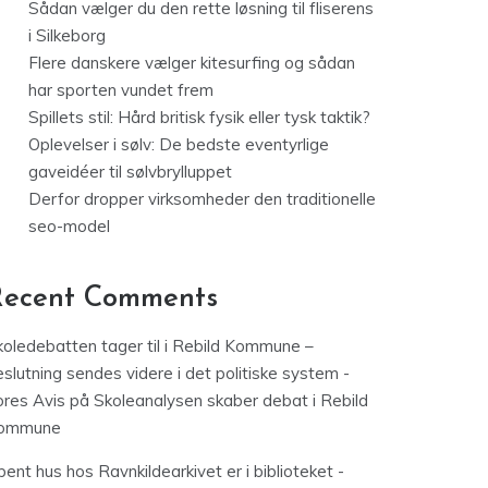
Sådan vælger du den rette løsning til fliserens
i Silkeborg
Flere danskere vælger kitesurfing og sådan
har sporten vundet frem
Spillets stil: Hård britisk fysik eller tysk taktik?
Oplevelser i sølv: De bedste eventyrlige
gaveidéer til sølvbrylluppet
Derfor dropper virksomheder den traditionelle
seo-model
Recent Comments
koledebatten tager til i Rebild Kommune –
slutning sendes videre i det politiske system -
ores Avis
på
Skoleanalysen skaber debat i Rebild
ommune
ent hus hos Ravnkildearkivet er i biblioteket -