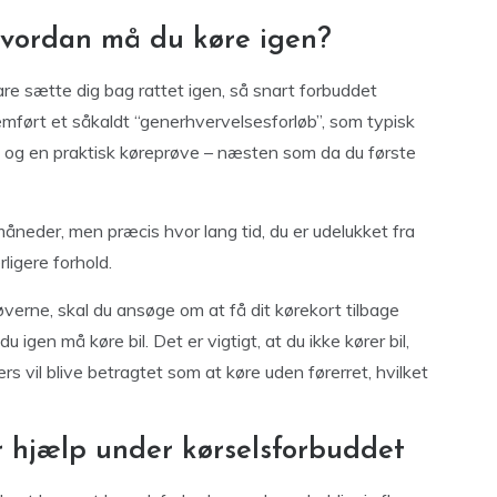
hvordan må du køre igen?
are sætte dig bag rattet igen, så snart forbuddet
mført et såkaldt “generhvervelsesforløb”, som typisk
e og en praktisk køreprøve – næsten som da du første
eder, men præcis hvor lang tid, du er udelukket fra
ligere forhold.
øverne, skal du ansøge om at få dit kørekort tilbage
 igen må køre bil. Det er vigtigt, at du ikke kører bil,
ers vil blive betragtet som at køre uden førerret, hvilket
 hjælp under kørselsforbuddet