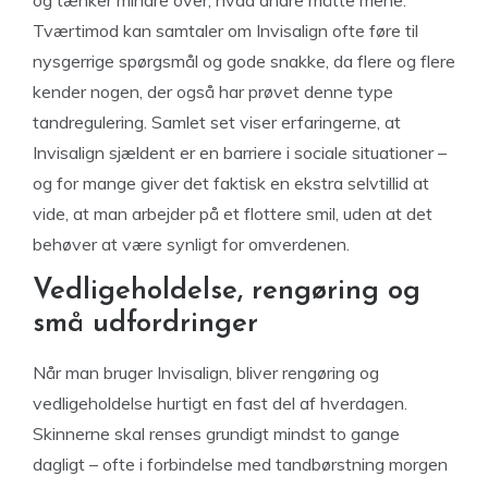
og tænker mindre over, hvad andre måtte mene.
Tværtimod kan samtaler om Invisalign ofte føre til
nysgerrige spørgsmål og gode snakke, da flere og flere
kender nogen, der også har prøvet denne type
tandregulering. Samlet set viser erfaringerne, at
Invisalign sjældent er en barriere i sociale situationer –
og for mange giver det faktisk en ekstra selvtillid at
vide, at man arbejder på et flottere smil, uden at det
behøver at være synligt for omverdenen.
Vedligeholdelse, rengøring og
små udfordringer
Når man bruger Invisalign, bliver rengøring og
vedligeholdelse hurtigt en fast del af hverdagen.
Skinnerne skal renses grundigt mindst to gange
dagligt – ofte i forbindelse med tandbørstning morgen