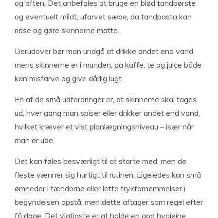
og aften. Det anbefales at bruge en blød tandbørste
og eventuelt mildt, ufarvet sæbe, da tandpasta kan
ridse og gøre skinnerne matte.
Derudover bør man undgå at drikke andet end vand,
mens skinnerne er i munden, da kaffe, te og juice både
kan misfarve og give dårlig lugt.
En af de små udfordringer er, at skinnerne skal tages
ud, hver gang man spiser eller drikker andet end vand,
hvilket kræver et vist planlægningsniveau – især når
man er ude.
Det kan føles besværligt til at starte med, men de
fleste vænner sig hurtigt til rutinen. Ligeledes kan små
ømheder i tænderne eller lette trykfornemmelser i
begyndelsen opstå, men dette aftager som regel efter
få dage. Det vigtigste er at holde en god hygiejne