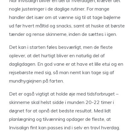
Når Invisalign bliver en del af hverdagen, kræver det
nogle justeringer i de daglige rutiner. For mange
handler det især om at vænne sig til at tage bøjlerne
ud før hvert måltid og snacks, samt at huske at børste
tænder og rense skinnerne, inden de sættes i igen.
Det kan i starten føles besværligt, men de fleste
oplever, at det hurtigt bliver en naturlig del af
dagligdagen. En god vane er at have et lille etui og en
rejsebørste med sig, så man nemt kan tage sig af
mundhygiejnen på farten.
Det er også vigtigt at holde øje med tidsforbruget –
skinnerne skal helst sidde i munden 20-22 timer i
døgnet for at opnå det bedste resultat. Med lidt
planlægning og tilvænning opdager de fleste, at
Invisalign fint kan passes ind i selv en travl hverdag.