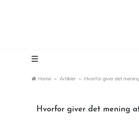
Skip
to
content
Home
»
Artikler
»
Hvorfor giver det menin
Hvorfor giver det mening a