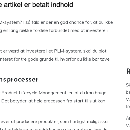
M-system? I så fald er der en god chance for, at du ikke
lig en lang række fordele forbundet med at investere i
et er værd at investere i et PLM-system, skal du blot
eret for tre gode grunde til, hvorfor du ikke bør tøve
nsprocesser
S
be
 Product Lifecycle Management, er, at du kan bruge
V
 Det betyder, at hele processen fra start til slut kan
K
Åb
 lever af producere produkter, som hurtigst muligt skal
V
l at effektivisere produktionen i din forretning, bør du