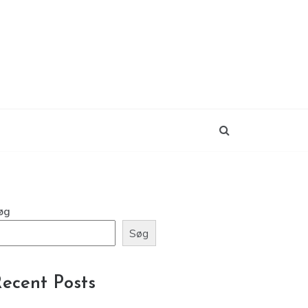
øg
Søg
ecent Posts