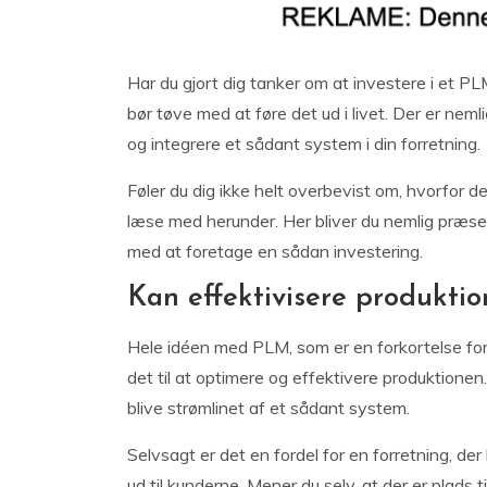
Har du gjort dig tanker om at investere i et PL
bør tøve med at føre det ud i livet. Der er nem
og integrere et sådant system i din forretning.
Føler du dig ikke helt overbevist om, hvorfor d
læse med herunder. Her bliver du nemlig præsent
med at foretage en sådan investering.
Kan effektivisere produktio
Hele idéen med PLM, som er en forkortelse for
det til at optimere og effektivere produktionen.
blive strømlinet af et sådant system.
Selvsagt er det en fordel for en forretning, der
ud til kunderne. Mener du selv, at der er plads ti