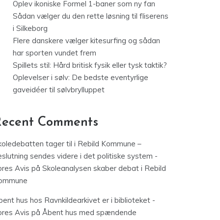
Oplev ikoniske Formel 1-baner som ny fan
Sådan vælger du den rette løsning til fliserens
i Silkeborg
Flere danskere vælger kitesurfing og sådan
har sporten vundet frem
Spillets stil: Hård britisk fysik eller tysk taktik?
Oplevelser i sølv: De bedste eventyrlige
gaveidéer til sølvbrylluppet
Recent Comments
koledebatten tager til i Rebild Kommune –
slutning sendes videre i det politiske system -
ores Avis
på
Skoleanalysen skaber debat i Rebild
ommune
ent hus hos Ravnkildearkivet er i biblioteket -
ores Avis
på
Åbent hus med spændende