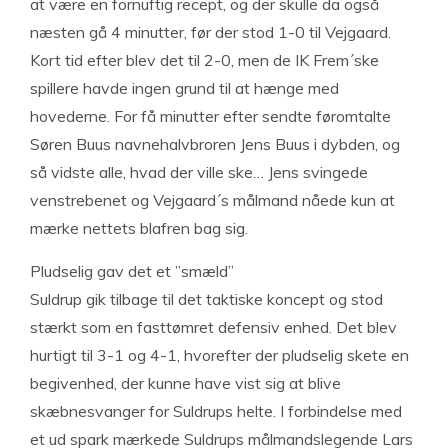
at være en fornuftig recept, og der skulle da også
næsten gå 4 minutter, før der stod 1-0 til Vejgaard.
Kort tid efter blev det til 2-0, men de IK Frem´ske
spillere havde ingen grund til at hænge med
hovederne. For få minutter efter sendte føromtalte
Søren Buus navnehalvbroren Jens Buus i dybden, og
så vidste alle, hvad der ville ske… Jens svingede
venstrebenet og Vejgaard´s målmand nåede kun at
mærke nettets blafren bag sig.
Pludselig gav det et ”smæld”
Suldrup gik tilbage til det taktiske koncept og stod
stærkt som en fasttømret defensiv enhed. Det blev
hurtigt til 3-1 og 4-1, hvorefter der pludselig skete en
begivenhed, der kunne have vist sig at blive
skæbnesvanger for Suldrups helte. I forbindelse med
et ud spark mærkede Suldrups målmandslegende Lars