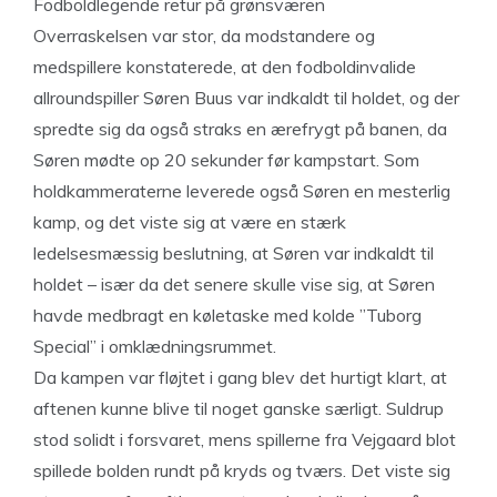
Fodboldlegende retur på grønsværen
Overraskelsen var stor, da modstandere og
medspillere konstaterede, at den fodboldinvalide
allroundspiller Søren Buus var indkaldt til holdet, og der
spredte sig da også straks en ærefrygt på banen, da
Søren mødte op 20 sekunder før kampstart. Som
holdkammeraterne leverede også Søren en mesterlig
kamp, og det viste sig at være en stærk
ledelsesmæssig beslutning, at Søren var indkaldt til
holdet – især da det senere skulle vise sig, at Søren
havde medbragt en køletaske med kolde ”Tuborg
Special” i omklædningsrummet.
Da kampen var fløjtet i gang blev det hurtigt klart, at
aftenen kunne blive til noget ganske særligt. Suldrup
stod solidt i forsvaret, mens spillerne fra Vejgaard blot
spillede bolden rundt på kryds og tværs. Det viste sig