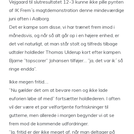
Vejgaard til slutresultatet 12-3 kunne ikke pille pynten
af IK Frem´s magtdemonstration denne mindeværdige
juni aften i Aalborg.
Det er kampe som disse, vi har trænet frem imod i
månedsvis, og når så alt går op i en højere enhed, er
det vel naturligt, at man står stolt og tilfreds tilbage
udtaler holdleder Thomas Ulderup kort efter kampen.
Bjarne ”topscorer” Johansen tilføjer… ”ja, det var ik´ så
ringe endda”.
Ikke megen fritid….
”Nu gælder det om at bevare roen og ikke lade
euforien løbe af med” fortsætter holdlederen. I aften
vil der være et par velfortjente forfriskninger til
gutterne, men allerede i morgen begynder vi at se
frem mod de kommende udfordringer.
”Ja, fritid er der ikke meget af, når man deltager på