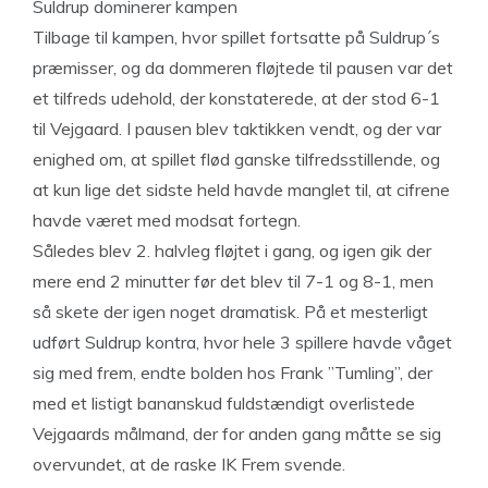
Suldrup dominerer kampen
Tilbage til kampen, hvor spillet fortsatte på Suldrup´s
præmisser, og da dommeren fløjtede til pausen var det
et tilfreds udehold, der konstaterede, at der stod 6-1
til Vejgaard. I pausen blev taktikken vendt, og der var
enighed om, at spillet flød ganske tilfredsstillende, og
at kun lige det sidste held havde manglet til, at cifrene
havde været med modsat fortegn.
Således blev 2. halvleg fløjtet i gang, og igen gik der
mere end 2 minutter før det blev til 7-1 og 8-1, men
så skete der igen noget dramatisk. På et mesterligt
udført Suldrup kontra, hvor hele 3 spillere havde våget
sig med frem, endte bolden hos Frank ”Tumling”, der
med et listigt bananskud fuldstændigt overlistede
Vejgaards målmand, der for anden gang måtte se sig
overvundet, at de raske IK Frem svende.