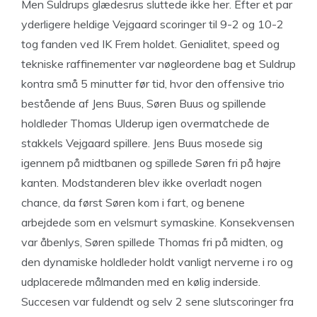
Men Suldrups glædesrus sluttede ikke her. Efter et par
yderligere heldige Vejgaard scoringer til 9-2 og 10-2
tog fanden ved IK Frem holdet. Genialitet, speed og
tekniske raffinementer var nøgleordene bag et Suldrup
kontra små 5 minutter før tid, hvor den offensive trio
bestående af Jens Buus, Søren Buus og spillende
holdleder Thomas Ulderup igen overmatchede de
stakkels Vejgaard spillere. Jens Buus mosede sig
igennem på midtbanen og spillede Søren fri på højre
kanten. Modstanderen blev ikke overladt nogen
chance, da først Søren kom i fart, og benene
arbejdede som en velsmurt symaskine. Konsekvensen
var åbenlys, Søren spillede Thomas fri på midten, og
den dynamiske holdleder holdt vanligt nerverne i ro og
udplacerede målmanden med en kølig inderside.
Succesen var fuldendt og selv 2 sene slutscoringer fra