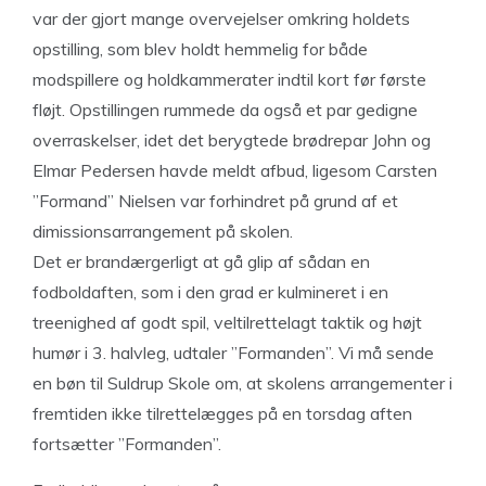
var der gjort mange overvejelser omkring holdets
opstilling, som blev holdt hemmelig for både
modspillere og holdkammerater indtil kort før første
fløjt. Opstillingen rummede da også et par gedigne
overraskelser, idet det berygtede brødrepar John og
Elmar Pedersen havde meldt afbud, ligesom Carsten
”Formand” Nielsen var forhindret på grund af et
dimissionsarrangement på skolen.
Det er brandærgerligt at gå glip af sådan en
fodboldaften, som i den grad er kulmineret i en
treenighed af godt spil, veltilrettelagt taktik og højt
humør i 3. halvleg, udtaler ”Formanden”. Vi må sende
en bøn til Suldrup Skole om, at skolens arrangementer i
fremtiden ikke tilrettelægges på en torsdag aften
fortsætter ”Formanden”.