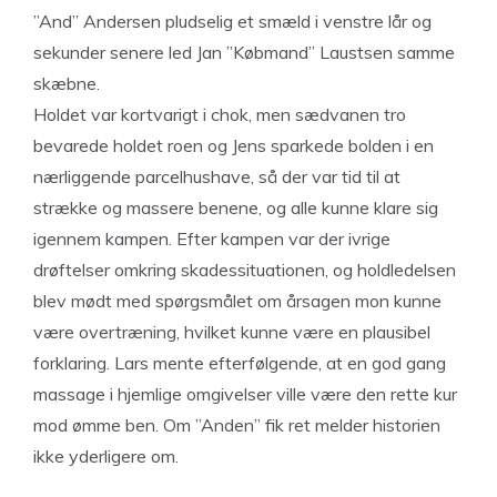
”And” Andersen pludselig et smæld i venstre lår og
sekunder senere led Jan ”Købmand” Laustsen samme
skæbne.
Holdet var kortvarigt i chok, men sædvanen tro
bevarede holdet roen og Jens sparkede bolden i en
nærliggende parcelhushave, så der var tid til at
strække og massere benene, og alle kunne klare sig
igennem kampen. Efter kampen var der ivrige
drøftelser omkring skadessituationen, og holdledelsen
blev mødt med spørgsmålet om årsagen mon kunne
være overtræning, hvilket kunne være en plausibel
forklaring. Lars mente efterfølgende, at en god gang
massage i hjemlige omgivelser ville være den rette kur
mod ømme ben. Om ”Anden” fik ret melder historien
ikke yderligere om.