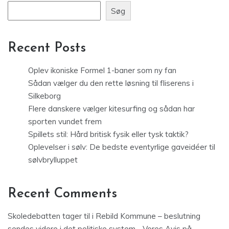
Søg
Recent Posts
Oplev ikoniske Formel 1-baner som ny fan
Sådan vælger du den rette løsning til fliserens i
Silkeborg
Flere danskere vælger kitesurfing og sådan har
sporten vundet frem
Spillets stil: Hård britisk fysik eller tysk taktik?
Oplevelser i sølv: De bedste eventyrlige gaveidéer til
sølvbrylluppet
Recent Comments
Skoledebatten tager til i Rebild Kommune – beslutning
sendes videre i det politiske system - Vores Avis
på