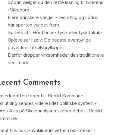
Sådan vælger du den rette løsning til fliserens
i Silkeborg
Flere danskere vælger kitesurfing og sådan
har sporten vundet frem
Spillets stil: Hård britisk fysik eller tysk taktik?
Oplevelser i sølv: De bedste eventyrlige
gaveidéer til sølvbrylluppet
Derfor dropper virksomheder den traditionelle
seo-model
Recent Comments
koledebatten tager til i Rebild Kommune –
slutning sendes videre i det politiske system -
ores Avis
på
Skoleanalysen skaber debat i Rebild
ommune
ent hus hos Ravnkildearkivet er i biblioteket -