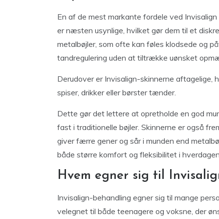
En af de mest markante fordele ved Invisalign 
er næsten usynlige, hvilket gør dem til et dis
metalbøjler, som ofte kan føles klodsede og på
tandregulering uden at tiltrække uønsket op
Derudover er Invisalign-skinnerne aftagelige,
spiser, drikker eller børster tænder.
Dette gør det lettere at opretholde en god m
fast i traditionelle bøjler. Skinnerne er også fre
giver færre gener og sår i munden end metalbøjl
både større komfort og fleksibilitet i hverdage
Hvem egner sig til Invisali
Invisalign-behandling egner sig til mange perso
velegnet til både teenagere og voksne, der øn