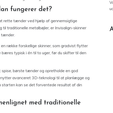
V
dan fungerer det?
u
 at rette tænder ved hjælp af gennemsigtige
til traditionelle metalbøjler, er Invisalign-skinner
A
e tænder.
en række forskellige skinner, som gradvist flytter
res typisk i én til to uger, før du skifter til den
at spise, børste tænder og opretholde en god
enytter avanceret 3D-teknologi til at planlægge og
 starten kan se det forventede resultat af din
menlignet med traditionelle