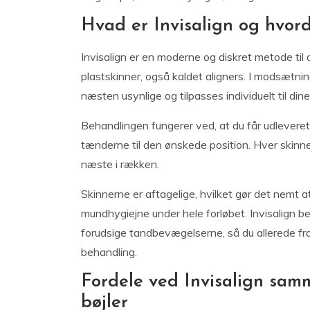
Hvad er Invisalign og hvor
Invisalign er en moderne og diskret metode til
plastskinner, også kaldet aligners. I modsætning 
næsten usynlige og tilpasses individuelt til din
Behandlingen fungerer ved, at du får udleveret 
tænderne til den ønskede position. Hver skinne bæ
næste i rækken.
Skinnerne er aftagelige, hvilket gør det nemt 
mundhygiejne under hele forløbet. Invisalign b
forudsige tandbevægelserne, så du allerede fra
behandling.
Fordele ved Invisalign sam
bøjler