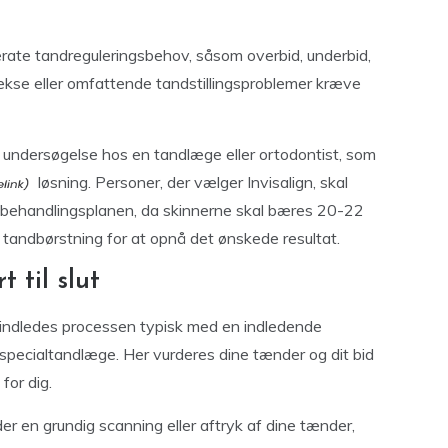
erate tandreguleringsbehov, såsom overbid, underbid,
ekse eller omfattende tandstillingsproblemer kræve
ig undersøgelse hos en tandlæge eller ortodontist, som
løsning. Personer, der vælger Invisalign, skal
ge behandlingsplanen, da skinnerne skal bæres 20-22
 tandbørstning for at opnå det ønskede resultat.
 til slut
, indledes processen typisk med en indledende
r specialtandlæge. Her vurderes dine tænder og dit bid
for dig.
r en grundig scanning eller aftryk af dine tænder,