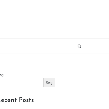
øg
Søg
ecent Posts