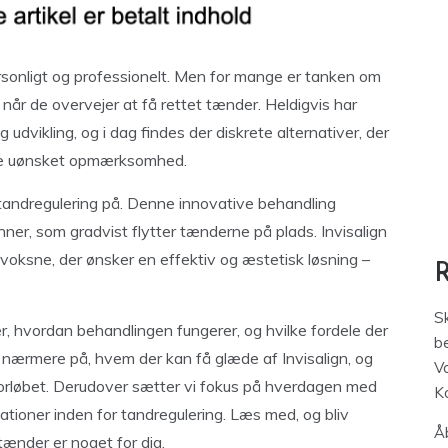
sonligt og professionelt. Men for mange er tanken om
e, når de overvejer at få rettet tænder. Heldigvis har
vikling, og i dag findes der diskrete alternativer, der
ække uønsket opmærksomhed.
 tandregulering på. Denne innovative behandling
nner, som gradvist flytter tænderne på plads. Invisalign
 voksne, der ønsker en effektiv og æstetisk løsning –
S
 er, hvordan behandlingen fungerer, og hvilke fordele der
be
r nærmere på, hvem der kan få glæde af Invisalign, og
V
orløbet. Derudover sætter vi fokus på hverdagen med
K
ovationer inden for tandregulering. Læs med, og bliv
Åb
tænder er noget for dig.