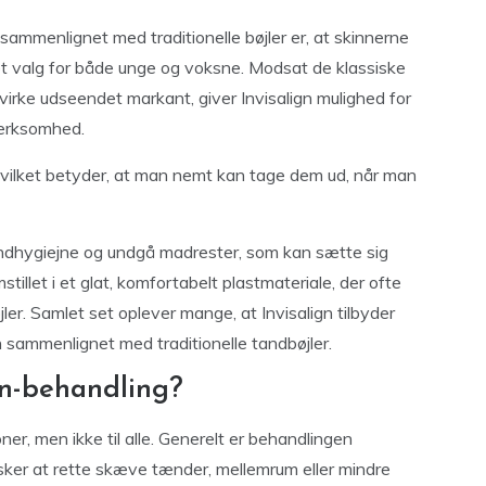
sammenlignet med traditionelle bøjler er, at skinnerne
kret valg for både unge og voksne. Modsat de klassiske
virke udseendet markant, giver Invisalign mulighed for
mærksomhed.
 hvilket betyder, at man nemt kan tage dem ud, når man
undhygiejne og undgå madrester, som kan sætte sig
mstillet i et glat, komfortabelt plastmateriale, der ofte
er. Samlet set oplever mange, at Invisalign tilbyder
n sammenlignet med traditionelle tandbøjler.
gn-behandling?
ner, men ikke til alle. Generelt er behandlingen
sker at rette skæve tænder, mellemrum eller mindre