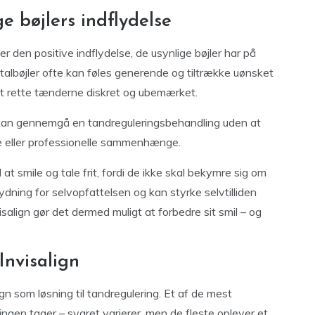
ge bøjlers indflydelse
r den positive indflydelse, de usynlige bøjler har på
metalbøjler ofte kan føles generende og tiltrække uønsket
at rette tænderne diskret og ubemærket.
kan gennemgå en tandreguleringsbehandling uden at
e eller professionelle sammenhænge.
t smile og tale frit, fordi de ikke skal bekymre sig om
ydning for selvopfattelsen og kan styrke selvtilliden
align gør det dermed muligt at forbedre sit smil – og
Invisalign
n som løsning til tandregulering. Et af de mest
ingen tager – svaret varierer, men de fleste oplever et