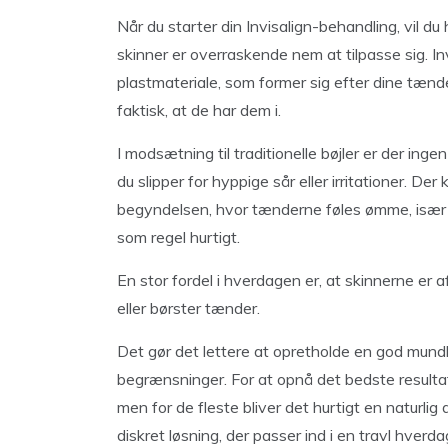
Når du starter din Invisalign-behandling, vil 
skinner er overraskende nem at tilpasse sig. Inv
plastmateriale, som former sig efter dine tæn
faktisk, at de har dem i.
I modsætning til traditionelle bøjler er der ing
du slipper for hyppige sår eller irritationer. D
begyndelsen, hvor tænderne føles ømme, især nå
som regel hurtigt.
En stor fordel i hverdagen er, at skinnerne er 
eller børster tænder.
Det gør det lettere at opretholde en god mund
begrænsninger. For at opnå det bedste resultat 
men for de fleste bliver det hurtigt en naturlig 
diskret løsning, der passer ind i en travl hver