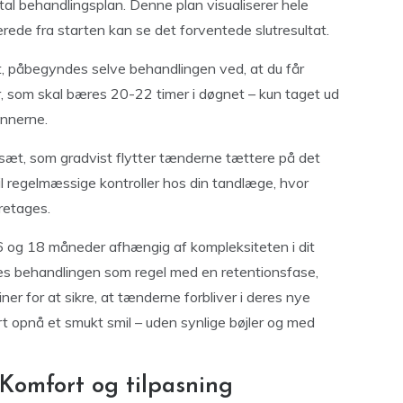
ital behandlingsplan. Denne plan visualiserer hele
lerede fra starten kan se det forventede slutresultat.
, påbegyndes selve behandlingen ved, at du får
, som skal bæres 20-22 timer i døgnet – kun taget ud
innerne.
 sæt, som gradvist flytter tænderne tættere på det
til regelmæssige kontroller hos din tandlæge, hvor
retages.
6 og 18 måneder afhængig af kompleksiteten i dit
uttes behandlingen som regel med en retentionsfase,
iner for at sikre, at tænderne forbliver i deres nye
t opnå et smukt smil – uden synlige bøjler og med
Komfort og tilpasning