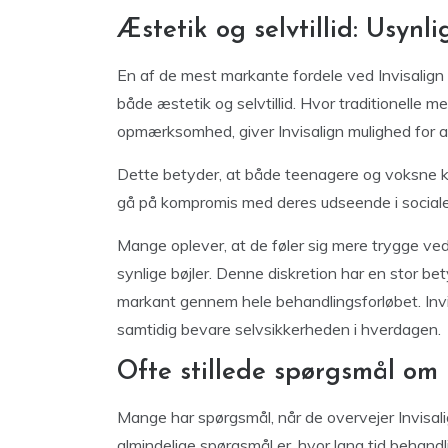
Æstetik og selvtillid: Usynli
En af de mest markante fordele ved Invisalign e
både æstetik og selvtillid. Hvor traditionelle 
opmærksomhed, giver Invisalign mulighed for 
Dette betyder, at både teenagere og voksne 
gå på kompromis med deres udseende i social
Mange oplever, at de føler sig mere trygge ved a
synlige bøjler. Denne diskretion har en stor bet
markant gennem hele behandlingsforløbet. Invis
samtidig bevare selvsikkerheden i hverdagen.
Ofte stillede spørgsmål om 
Mange har spørgsmål, når de overvejer Invisalig
almindelige spørgsmål er, hvor lang tid behandl