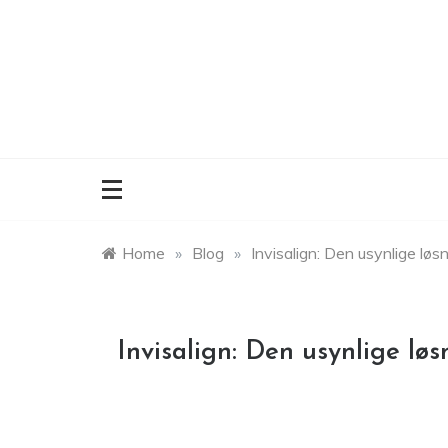
Skip
to
content
Home
»
Blog
»
Invisalign: Den usynlige løs
Invisalign: Den usynlige lø