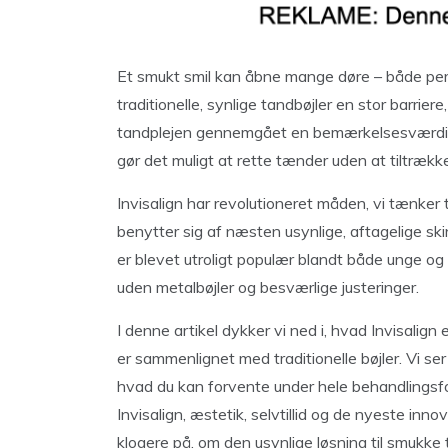
Et smukt smil kan åbne mange døre – både per
traditionelle, synlige tandbøjler en stor barrier
tandplejen gennemgået en bemærkelsesværdig ud
gør det muligt at rette tænder uden at tiltr
Invisalign har revolutioneret måden, vi tænker
benytter sig af næsten usynlige, aftagelige ski
er blevet utroligt populær blandt både unge og
uden metalbøjler og besværlige justeringer.
I denne artikel dykker vi ned i, hvad Invisalign
er sammenlignet med traditionelle bøjler. Vi se
hvad du kan forvente under hele behandlingsf
Invisalign, æstetik, selvtillid og de nyeste inn
klogere på, om den usynlige løsning til smukke 