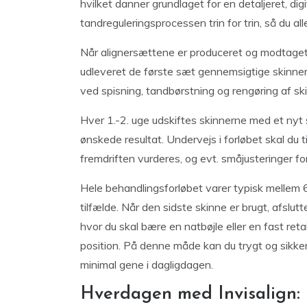
hvilket danner grundlaget for en detaljeret, dig
tandreguleringsprocessen trin for trin, så du al
Når alignersættene er produceret og modtaget
udleveret de første sæt gennemsigtige skinner
ved spisning, tandbørstning og rengøring af sk
Hver 1.-2. uge udskiftes skinnerne med et nyt
ønskede resultat. Undervejs i forløbet skal du 
fremdriften vurderes, og evt. småjusteringer fo
Hele behandlingsforløbet varer typisk mellem 
tilfælde. Når den sidste skinne er brugt, afsl
hvor du skal bære en natbøjle eller en fast reta
position. På denne måde kan du trygt og sikker
minimal gene i dagligdagen.
Hverdagen med Invisalign: 