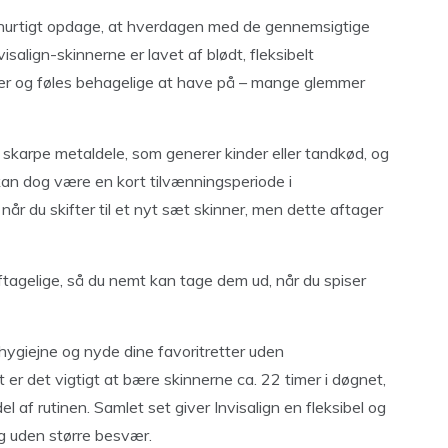
du hurtigt opdage, at hverdagen med de gennemsigtige
isalign-skinnerne er lavet af blødt, fleksibelt
der og føles behagelige at have på – mange glemmer
en skarpe metaldele, som generer kinder eller tandkød, og
er kan dog være en kort tilvænningsperiode i
r du skifter til et nyt sæt skinner, men dette aftager
aftagelige, så du nemt kan tage dem ud, når du spiser
hygiejne og nyde dine favoritretter uden
er det vigtigt at bære skinnerne ca. 22 timer i døgnet,
del af rutinen. Samlet set giver Invisalign en fleksibel og
dag uden større besvær.