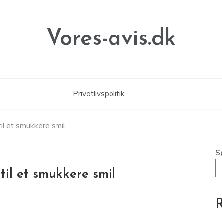
Vores-avis.dk
Privatlivspolitik
til et smukkere smil
S
 til et smukkere smil
R