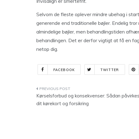
Invisalign er smertefrit.
Selvom de fleste oplever mindre ubehag i start
generende end traditionelle bøjler. Endelig tro
almindelige bøjler, men behandlingstiden afhæ
behandlingen. Det er derfor vigtigt at få en fag
netop dig.
FACEBOOK
TWITTER
Indlægsnavigation
Kørselsforbud og konsekvenser: Sådan påvirke
dit kørekort og forsikring