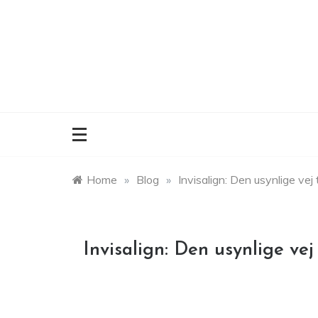
Skip
to
content
Home
»
Blog
»
Invisalign: Den usynlige vej 
Invisalign: Den usynlige vej