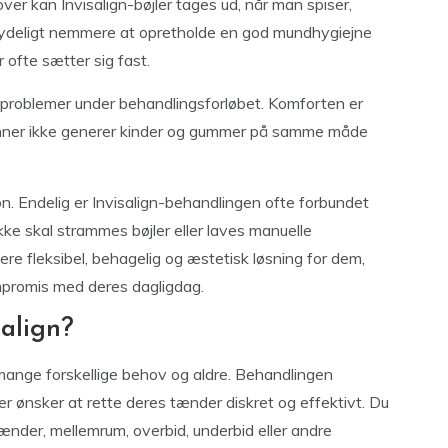
ver kan Invisalign-bøjler tages ud, når man spiser,
betydeligt nemmere at opretholde en god mundhygiejne
ofte sætter sig fast.
dsproblemer under behandlingsforløbet. Komforten er
kinner ikke generer kinder og gummer på samme måde
on. Endelig er Invisalign-behandlingen ofte forbundet
ke skal strammes bøjler eller laves manuelle
n mere fleksibel, behagelig og æstetisk løsning for dem,
mpromis med deres dagligdag.
align?
il mange forskellige behov og aldre. Behandlingen
r ønsker at rette deres tænder diskret og effektivt. Du
tænder, mellemrum, overbid, underbid eller andre