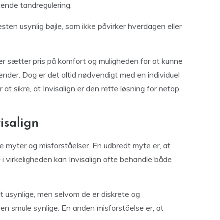
tende tandregulering.
sten usynlig bøjle, som ikke påvirker hverdagen eller
der sætter pris på komfort og muligheden for at kunne
tænder. Dog er det altid nødvendigt med en individuel
at sikre, at Invisalign er den rette løsning for netop
isalign
ge myter og misforståelser. En udbredt myte er, at
 i virkeligheden kan Invisalign ofte behandle både
elt usynlige, men selvom de er diskrete og
 en smule synlige. En anden misforståelse er, at