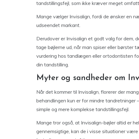
tandstillingsfejl, som ikke kræver meget omfat
Mange vælger Invisalign, fordi de ønsker en næ
udseendet markant.
Derudover er Invisalign et godt valg for dem, 
tage bøjlerne ud, når man spiser eller børster 
vurdering hos tandlægen eller ortodontisten for 
din tandstilling.
Myter og sandheder om Inv
Når det kommer til Invisalign, florerer der man
behandlingen kun er for mindre tandretninger –
simple og mere komplekse tandstillingsfejl.
Mange tror også, at Invisalign-bøjler altid er h
gennemsigtige, kan de i visse situationer være