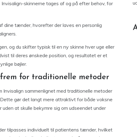
u
Invisalign-skinnerne tages af og på efter behov, for
f dine tænder, hvorefter der laves en personlig
A
ligners.
, og du skifter typisk til en ny skinne hver uge eller
ist til deres ønskede position, og resultatet er et
nlige bøjler.
 frem for traditionelle metoder
om Invisalign sammenlignet med traditionelle metoder
 Dette gør det langt mere attraktivt for både voksne
er uden at skulle bekymre sig om udseendet under
er tilpasses individuelt til patientens tænder, hvilket