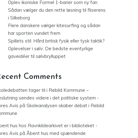
Oplev ikoniske Formel 1-baner som ny fan
Sådan vælger du den rette løsning til fliserens
i Silkeborg
Flere danskere vælger kitesurfing og sådan
har sporten vundet frem
Spillets stil: Hård britisk fysik eller tysk taktik?
Oplevelser i sølv: De bedste eventyrlige
gaveidéer til sølvbrylluppet
Recent Comments
koledebatten tager til i Rebild Kommune –
slutning sendes videre i det politiske system -
ores Avis
på
Skoleanalysen skaber debat i Rebild
ommune
ent hus hos Ravnkildearkivet er i biblioteket -
ores Avis
på
Åbent hus med spændende