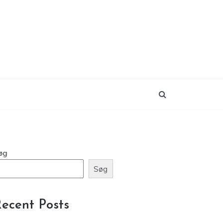
øg
Søg
ecent Posts