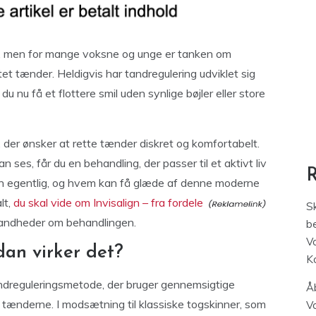
id, men for mange voksne og unge er tanken om
ttet tænder. Heldigvis har tandregulering udviklet sig
 nu få et flottere smil uden synlige bøjler eller store
, der ønsker at rette tænder diskret og komfortabelt.
ses, får du en behandling, der passer til et aktivt liv
gn egentlig, og hvem kan få glæde af denne moderne
lt,
du skal vide om Invisalign – fra fordele
S
sandheder om behandlingen.
be
V
dan virker det?
K
andreguleringsmetode, der bruger gennemsigtige
Åb
te tænderne. I modsætning til klassiske togskinner, som
V