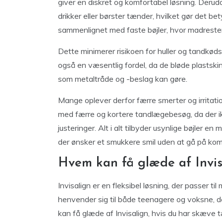
giver en diskret og komfortabel løsning. Derudo
drikker eller børster tænder, hvilket gør det 
sammenlignet med faste bøjler, hvor madrester 
Dette minimerer risikoen for huller og tandkø
også en væsentlig fordel, da de bløde plasts
som metaltråde og -beslag kan gøre.
Mange oplever derfor færre smerter og irritati
med færre og kortere tandlægebesøg, da der ik
justeringer. Alt i alt tilbyder usynlige bøjler e
der ønsker et smukkere smil uden at gå på ko
Hvem kan få glæde af Invis
Invisalign er en fleksibel løsning, der passer t
henvender sig til både teenagere og voksne, de
kan få glæde af Invisalign, hvis du har skæve 