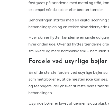
fastgøres på tænderne med metal og tråd, kan 
eksempel når du spiser eller børster tænder.
Behandlingen starter med en digital scanning a
behandlingsplan og en række skræddersyede a
Hver skinne flytter tænderne en smule ad gangen
hver anden uge. Over tid flyttes tænderne gradv
smukkere og mere harmonisk smil – helt uden sy
Fordele ved usynlige bøjler
En af de største fordele ved usynlige bøjler s
som metalbøjler er, at de næsten ikke kan ses.
og teenagere, der ønsker at rette deres tænd
behandlingen.
Usynlige bøjler er lavet af gennemsigtig plast, d