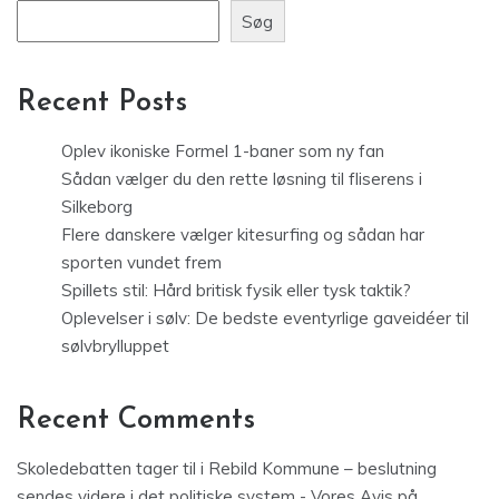
Søg
Recent Posts
Oplev ikoniske Formel 1-baner som ny fan
Sådan vælger du den rette løsning til fliserens i
Silkeborg
Flere danskere vælger kitesurfing og sådan har
sporten vundet frem
Spillets stil: Hård britisk fysik eller tysk taktik?
Oplevelser i sølv: De bedste eventyrlige gaveidéer til
sølvbrylluppet
Recent Comments
Skoledebatten tager til i Rebild Kommune – beslutning
sendes videre i det politiske system - Vores Avis
på