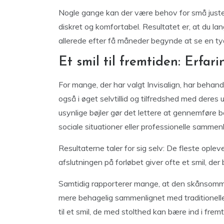
Nogle gange kan der være behov for små juster
diskret og komfortabel. Resultatet er, at du la
allerede efter få måneder begynde at se en tyd
Et smil til fremtiden: Erfar
For mange, der har valgt Invisalign, har behand
også i øget selvtillid og tilfredshed med deres 
usynlige bøjler gør det lettere at gennemføre 
sociale situationer eller professionelle samm
Resultaterne taler for sig selv: De fleste oplev
afslutningen på forløbet giver ofte et smil, der 
Samtidig rapporterer mange, at den skånsomme
mere behagelig sammenlignet med traditionelle 
til et smil, de med stolthed kan bære ind i fremt