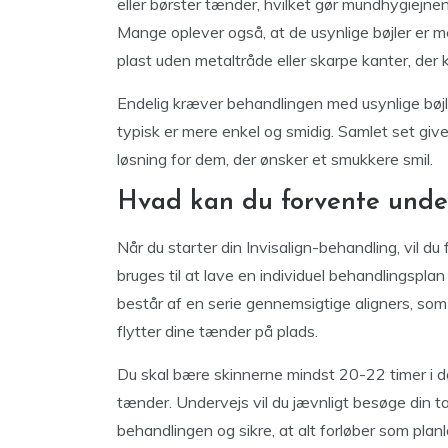
eller børster tænder, hvilket gør mundhygiejne
Mange oplever også, at de usynlige bøjler er me
plast uden metaltråde eller skarpe kanter, der 
Endelig kræver behandlingen med usynlige bøj
typisk er mere enkel og smidig. Samlet set give
løsning for dem, der ønsker et smukkere smil.
Hvad kan du forvente unde
Når du starter din Invisalign-behandling, vil du 
bruges til at lave en individuel behandlingspla
består af en serie gennemsigtige aligners, som
flytter dine tænder på plads.
Du skal bære skinnerne mindst 20-22 timer i dø
tænder. Undervejs vil du jævnligt besøge din ta
behandlingen og sikre, at alt forløber som planl