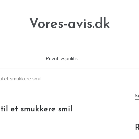
Vores-avis.dk
Privatlivspolitik
til et smukkere smil
S
 til et smukkere smil
R