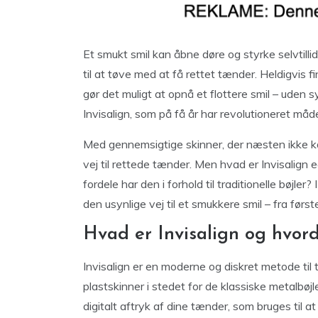
Et smukt smil kan åbne døre og styrke selvtill
til at tøve med at få rettet tænder. Heldigvis f
gør det muligt at opnå et flottere smil – uden 
Invisalign, som på få år har revolutioneret måd
Med gennemsigtige skinner, der næsten ikke kan
vej til rettede tænder. Men hvad er Invisalign 
fordele har den i forhold til traditionelle bøjler
den usynlige vej til et smukkere smil – fra første
Hvad er Invisalign og hvor
Invisalign er en moderne og diskret metode ti
plastskinner i stedet for de klassiske metalbøj
digitalt aftryk af dine tænder, som bruges til