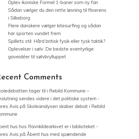
Oplev ikoniske Formel 1-baner som ny fan
Sådan vælger du den rette løsning til fliserens
i Silkeborg
Flere danskere vælger kitesurfing og sådan
har sporten vundet frem
Spillets stil: Hård britisk fysik eller tysk taktik?
Oplevelser i sølv: De bedste eventyrlige
gaveidéer til sølvbrylluppet
Recent Comments
koledebatten tager til i Rebild Kommune –
slutning sendes videre i det politiske system -
ores Avis
på
Skoleanalysen skaber debat i Rebild
ommune
ent hus hos Ravnkildearkivet er i biblioteket -
ores Avis
på
Åbent hus med spændende