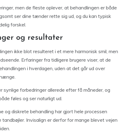
inger, men de fleste oplever, at behandlingen er både
ngsomt ser dine tænder rette sig ud, og du kan typisk
elig forskel.
inger og resultater
lingen ikke blot resulteret i et mere harmonisk smil, men
udseende. Erfaringer fra tidligere brugere viser, at de
behandlingen i hverdagen, uden at det går ud over
enhænge.
er synlige forbedringer allerede efter få måneder, og
både føles og ser naturligt ud.
 og diskrete behandling har gjort hele processen
tandbøjler. Invisalign er derfor for mange blevet vejen
iden.