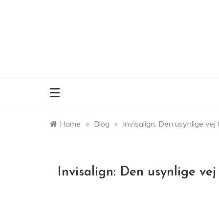
Skip
to
content
Home
»
Blog
»
Invisalign: Den usynlige vej 
Invisalign: Den usynlige vej