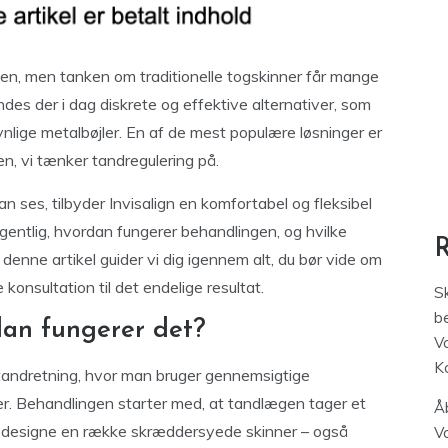
iden, men tanken om traditionelle togskinner får mange
indes der i dag diskrete og effektive alternativer, som
synlige metalbøjler. En af de mest populære løsninger er
en, vi tænker tandregulering på.
 ses, tilbyder Invisalign en komfortabel og fleksibel
egentlig, hvordan fungerer behandlingen, og hvilke
? I denne artikel guider vi dig igennem alt, du bør vide om
 konsultation til det endelige resultat.
S
be
dan fungerer det?
V
K
l tandretning, hvor man bruger gennemsigtige
ler. Behandlingen starter med, at tandlægen tager et
Åb
 at designe en række skræddersyede skinner – også
V