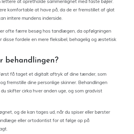
n lettere at opretholde sammenlignet med faste bøjler.
re komfortable at have på, da de er fremstillet af glat
kan irritere mundens inderside.
ler ofte færre besøg hos tandlægen, da opfølgningen
r disse fordele en mere fleksibel, behagelig og æstetisk
r behandlingen?
først få taget et digitalt aftryk af dine tænder, som
n og fremstille dine personlige skinner. Behandlingen
 du skifter cirka hver anden uge, og som gradvist
gnet, og de kan tages ud, når du spiser eller børster
ndlæge eller ortodontist for at følge op på
agt.