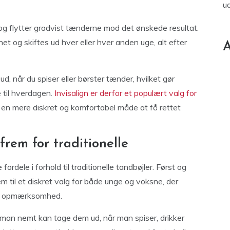
u
 og flytter gradvist tænderne mod det ønskede resultat.
t og skiftes ud hver eller hver anden uge, alt efter
A
d, når du spiser eller børster tænder, hvilket gør
 til hverdagen.
Invisalign er derfor et populært valg for
en mere diskret og komfortabel måde at få rettet
frem for traditionelle
ordele i forhold til traditionelle tandbøjler. Først og
m til et diskret valg for både unge og voksne, der
kke opmærksomhed.
å man nemt kan tage dem ud, når man spiser, drikker