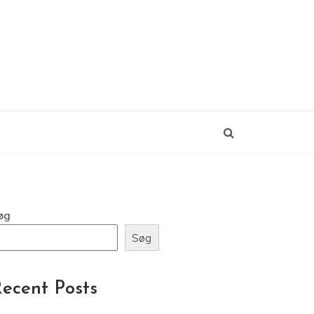
øg
Søg
ecent Posts