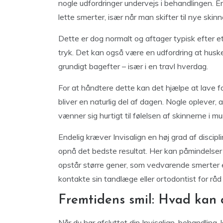
nogle udfordringer undervejs i behandlingen. E
lette smerter, især når man skifter til nye skinn
Dette er dog normalt og aftager typisk efter e
tryk. Det kan også være en udfordring at husk
grundigt bagefter – især i en travl hverdag.
For at håndtere dette kan det hjælpe at lave f
bliver en naturlig del af dagen. Nogle oplever, a
vænner sig hurtigt til følelsen af skinnerne i m
Endelig kræver Invisalign en høj grad af discip
opnå det bedste resultat. Her kan påmindelser e
opstår større gener, som vedvarende smerter e
kontakte sin tandlæge eller ortodontist for råd 
Fremtidens smil: Hvad kan d
Når du har afsluttet din Invisalign-behandling, k