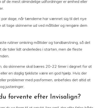
n af de mest almindelige udfordringer er ømhed eller
er.
t par dage, når tænderne har vænnet sig til det nye
e at tage skinnerne ud ved måltider og rengøre dem
aste rutiner omkring måltider og tandbørstning, så det
t de taler lidt anderledes i starten, men de fleste
unden.
lin, da skinnerne skal bæres 20-22 timer i døgnet for at
ller en daglig tjekliste være en god hjælp. Hvis der
ller problemer med pasformen, anbefales det altid at
og justeringer.
u forvente efter Invisalign?
an du se frem til et smukt, lige smil, der ofte føles både