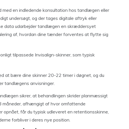
id med en indledende konsultation hos tandlægen eller
igt undersøgt, og der tages digitale aftryk eller
sse data udarbejder tandlægen en skræddersyet
ulering af, hvordan dine tænder forventes at flytte sig
onligt tilpassede Invisalign-skinner, som typisk
d at bære dine skinner 20-22 timer i døgnet, og du
fter tandlægens anvisninger.
 tandlægen sikrer, at behandlingen skrider planmæssigt
 18 måneder, afhængigt af hvor omfattende
r opnået, får du typisk udleveret en retentionsskinne,
erne forbliver i deres nye position.