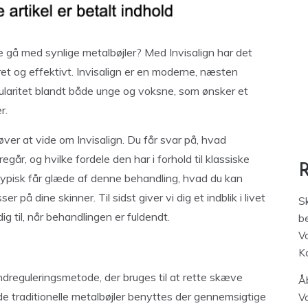
 gå med synlige metalbøjler? Med Invisalign har det
et og effektivt. Invisalign er en moderne, næsten
pularitet blandt både unge og voksne, som ønsker et
r.
øver at vide om Invisalign. Du får svar på, hvad
går, og hvilke fordele den har i forhold til klassiske
typisk får glæde af denne behandling, hvad du kan
på dine skinner. Til sidst giver vi dig et indblik i livet
S
ig til, når behandlingen er fuldendt.
be
V
K
ndreguleringsmetode, der bruges til at rette skæve
Åb
de traditionelle metalbøjler benyttes der gennemsigtige
V