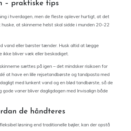
 – praktiske tips
ning i hverdagen, men de fleste oplever hurtigt, at det
t at huske, at skinnerne helst skal sidde i munden 20-22
d vand eller børster tænder. Husk altid at lægge
e ikke bliver væk eller beskadiget.
 skinnerne sættes på igen – det mindsker risikoen for
idé at have en lille rejsetandbørste og tandpasta med
 dagligt med lunkent vand og en blød tandbørste, så de
 og gode vaner bliver dagligdagen med Invisalign både
ordan de håndteres
eksibel løsning end traditionelle bøjler, kan der opstå