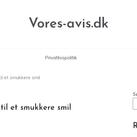
Vores-avis.dk
Privatlivspolitik
til et smukkere smil
S
 til et smukkere smil
R