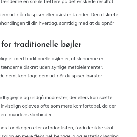
te tænderne en smule tættere på det ønskede resultat.
em ud, når du spiser eller børster tænder. Den diskrete
 behandlingen til din hverdag, samtidig med at du opnår
for traditionelle bøjler
ignet med traditionelle bøjler er, at skinnerne er
te tænderne diskret uden synlige metalelementer.
 du nemt kan tage dem ud, når du spiser, børster
ndhygiejne og undgå madrester, der ellers kan sætte
ed Invisalign opleves ofte som mere komfortabel, da der
ritere mundens slimhinder.
os tandlægen eller ortodontisten, fordi der ikke skal
isalign en mere fleksibel, behagelig og æstetisk løsning