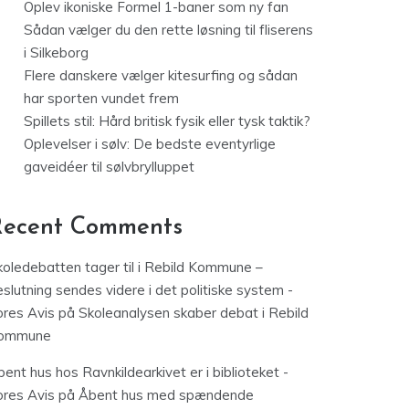
Oplev ikoniske Formel 1-baner som ny fan
Sådan vælger du den rette løsning til fliserens
i Silkeborg
Flere danskere vælger kitesurfing og sådan
har sporten vundet frem
Spillets stil: Hård britisk fysik eller tysk taktik?
Oplevelser i sølv: De bedste eventyrlige
gaveidéer til sølvbrylluppet
Recent Comments
koledebatten tager til i Rebild Kommune –
slutning sendes videre i det politiske system -
ores Avis
på
Skoleanalysen skaber debat i Rebild
ommune
ent hus hos Ravnkildearkivet er i biblioteket -
ores Avis
på
Åbent hus med spændende