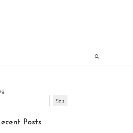
øg
Søg
ecent Posts