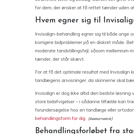
for dem, der ønsker at få rettet tænder uden
Hvem egner sig til Invisali
Invisalign-behandling egner sig til både unge 
korrigere bidproblemer på en diskret måde. Beha
moderate tandstillingsfejl, såsom mellemrum me
tænder, der står skævt.
For at få det optimale resultat med Invisalign kr
tandlægens anvisninger, da skinnerne skal bær
Invisalign er dog ikke altid den bedste løsnin
store bidafvigelser – i sådanne tilfælde kan tr
forundersøgelse hos en tandlæge eller ortodonti
behandlingsform for dig.
Behandlingsforløbet fra start