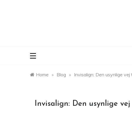
Skip
to
content
Home
»
Blog
»
Invisalign: Den usynlige vej 
Invisalign: Den usynlige vej