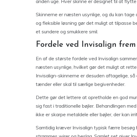
anden uge. Hver skinne er designet til at flyt
Skinnerne er næsten usynlige, og du kan tage d
og fleksible løsning gør det muligt at tilpasse
et sundere og smukkere smil.
Fordele ved Invisalign frem 
En af de største fordele ved Invisalign sammenl
næsten usynlige, hvilket gør det muligt at ret
Invisalign-skinnerne er desuden aftagelige, så
tænder eller skal til særlige begivenheder.
Dette gør det lettere at opretholde en god mu
sig fast i traditionelle bøjler. Behandlingen m
ikke er skarpe metaldele eller bøjler, der kan ir
Samtidig kræver Invisalign typisk færre besøg h
strammes wirer og beslag. Samlet set giver Inv