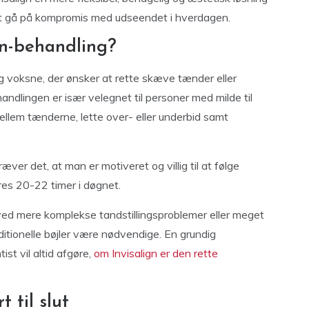
 at gå på kompromis med udseendet i hverdagen.
gn-behandling?
og voksne, der ønsker at rette skæve tænder eller
ndlingen er især velegnet til personer med milde til
llem tænderne, lette over- eller underbid samt
æver det, at man er motiveret og villig til at følge
es 20-22 timer i døgnet.
g ved mere komplekse tandstillingsproblemer eller meget
aditionelle bøjler være nødvendige. En grundig
st vil altid afgøre,
om Invisalign er den rette
 til slut