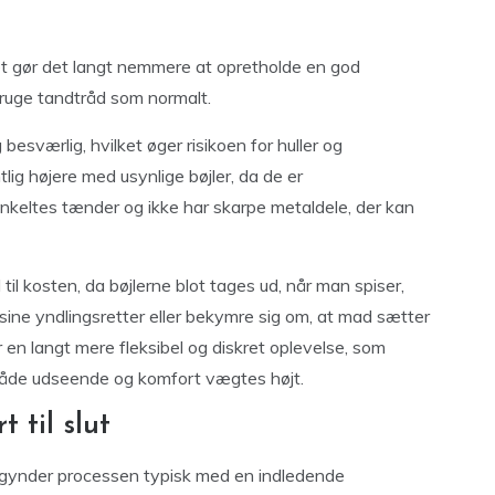
lket gør det langt nemmere at opretholde en god
ruge tandtråd som normalt.
besværlig, hvilket øger risikoen for huller og
g højere med usynlige bøjler, da de er
n enkeltes tænder og ikke har skarpe metaldele, der kan
til kosten, da bøjlerne blot tages ud, når man spiser,
sine yndlingsretter eller bekymre sig om, at mad sætter
er en langt mere fleksibel og diskret oplevelse, som
r både udseende og komfort vægtes højt.
 til slut
 begynder processen typisk med en indledende