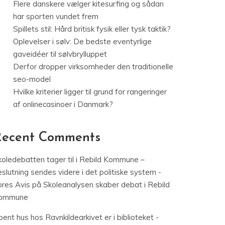
Flere danskere vælger kitesurfing og sådan
har sporten vundet frem
Spillets stil: Hård britisk fysik eller tysk taktik?
Oplevelser i sølv: De bedste eventyrlige
gaveidéer til sølvbrylluppet
Derfor dropper virksomheder den traditionelle
seo-model
Hvilke kriterier ligger til grund for rangeringer
af onlinecasinoer i Danmark?
Recent Comments
koledebatten tager til i Rebild Kommune –
slutning sendes videre i det politiske system -
ores Avis
på
Skoleanalysen skaber debat i Rebild
ommune
ent hus hos Ravnkildearkivet er i biblioteket -