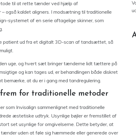
V
ode til at rette tænder ved hjælp af
u
– også kaldet aligners. I modsætning til traditionelle
lign-systemet af en serie aftagelige skinner, som
g.
A
te patient ud fra et digitalt 3D-scan af tandsættet, så
muligt.
nden uge, og hvert sæt bringer tænderne lidt tættere på
emsigtige og kan tages ud, er behandlingen både diskret
dent bemærke, at du er i gang med tandregulering.
 frem for traditionelle metoder
ler som Invisalign sammenlignet med traditionelle
ede æstetiske udtryk. Usynlige bøjler er fremstillet af
stort set usynlige for omgivelserne. Dette betyder, at
 tænder uden at føle sig hæmmede eller generede over