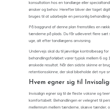
konsultation hos en tandlæge eller specialtand
ønsker og behov. Herefter bliver der taget digi
bruges til at udarbejde en personlig behandling
På baggrund af denne plan fremstilles en rækk
tænderne på plads. Du får udleveret flere sæt s
uge, alt efter tandlægens anvisning.
Undervejs skal du til jævnlige kontrolbesøg fo
behandlingsforløbet varer typisk mellem 6 og 
ønskede resultat. Når den sidste skinne er bru
retentionsskinne, der skal bibeholde det nye smi
Hvem egner sig til Invisali
Invisalign egner sig til de fleste voksne og te
komfortabelt. Behandlingen er velegnet til pers
mellemrum mellem tænderne, skæve tænder, over