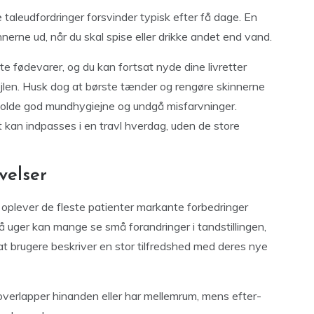
 taleudfordringer forsvinder typisk efter få dage. En
innerne ud, når du skal spise eller drikke andet end vand.
 fødevarer, og du kan fortsat nyde dine livretter
øjlen. Husk dog at børste tænder og rengøre skinnerne
etholde god mundhygiejne og undgå misfarvninger.
t kan indpasses i en travl hverdag, uden de store
velser
, oplever de fleste patienter markante forbedringer
å uger kan mange se små forandringer i tandstillingen,
 at brugere beskriver en stor tilfredshed med deres nye
 overlapper hinanden eller har mellemrum, mens efter-