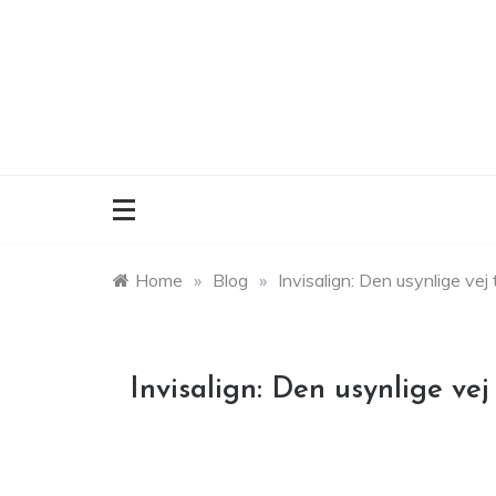
Skip
to
content
Home
»
Blog
»
Invisalign: Den usynlige vej 
Invisalign: Den usynlige vej 