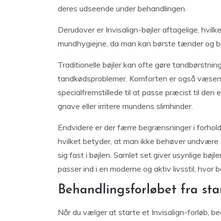
deres udseende under behandlingen.
Derudover er Invisalign-bøjler aftagelige, hvi
mundhygiejne, da man kan børste tænder og b
Traditionelle bøjler kan ofte gøre tandbørstning 
tandkødsproblemer. Komforten er også væsentli
specialfremstillede til at passe præcist til de
gnave eller irritere mundens slimhinder.
Endvidere er der færre begrænsninger i forhold 
hvilket betyder, at man ikke behøver undvære 
sig fast i bøjlen. Samlet set giver usynlige bøjl
passer ind i en moderne og aktiv livsstil, hvo
Behandlingsforløbet fra start
Når du vælger at starte et Invisalign-forløb,