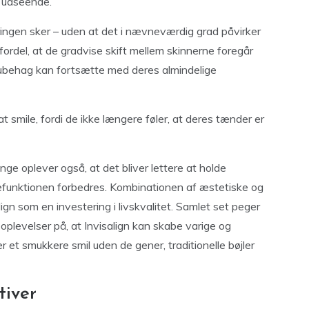
k udseende.
ringen sker – uden at det i nævneværdig grad påvirker
ordel, at de gradvise skift mellem skinnerne foregår
ubehag kan fortsætte med deres almindelige
at smile, fordi de ikke længere føler, at deres tænder er
nge oplever også, at det bliver lettere at holde
gefunktionen forbedres. Kombinationen af æstetiske og
ign som en investering i livskvalitet. Samlet set peger
 oplevelser på, at Invisalign kan skabe varige og
er et smukkere smil uden de gener, traditionelle bøjler
tiver