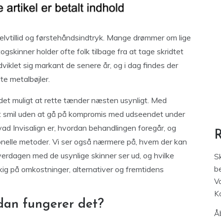
elvtillid og førstehåndsindtryk. Mange drømmer om lige
gskinner holder ofte folk tilbage fra at tage skridtet
viklet sig markant de senere år, og i dag findes der
te metalbøjler.
rt det muligt at rette tænder næsten usynligt. Med
t smil uden at gå på kompromis med udseendet under
hvad Invisalign er, hvordan behandlingen foregår, og
ionelle metoder. Vi ser også nærmere på, hvem der kan
rdagen med de usynlige skinner ser ud, og hvilke
S
t kig på omkostninger, alternativer og fremtidens
be
V
K
rdan fungerer det?
Åb