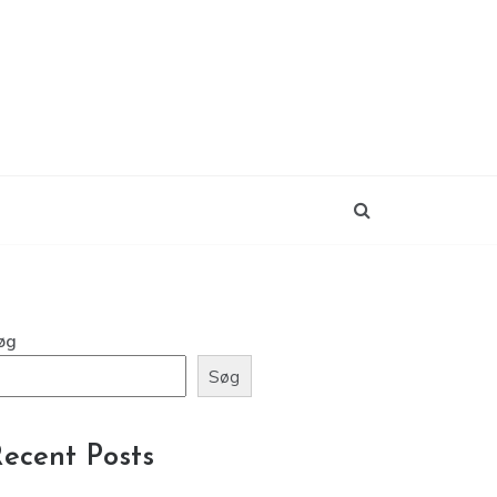
øg
Søg
ecent Posts