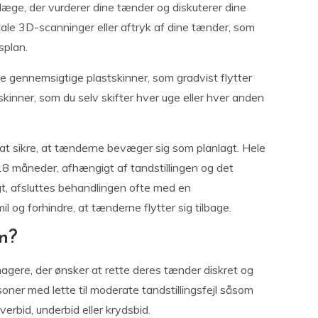
læge, der vurderer dine tænder og diskuterer dine
tale 3D-scanninger eller aftryk af dine tænder, som
splan.
e gennemsigtige plastskinner, som gradvist flytter
kinner, som du selv skifter hver uge eller hver anden
r at sikre, at tænderne bevæger sig som planlagt. Hele
18 måneder, afhængigt af tandstillingen og det
gt, afsluttes behandlingen ofte med en
l og forhindre, at tænderne flytter sig tilbage.
gn?
enagere, der ønsker at rette deres tænder diskret og
oner med lette til moderate tandstillingsfejl såsom
bid, underbid eller krydsbid.