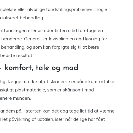
plekse eller alvorlige tandstillingsproblemer i nogle
cialiseret behandling.
 vil tandlægen eller ortodontisten altid foretage en
 tænderne. Generelt er Invisalign en god løsning for
behandling, og som kan forpligte sig til at bære
bedste resultat.
 komfort, tale og mad
urtigt lægge mærke til, at skinnerne er både komfortable
emsigtigt plastmateriale, som er skånsomt mod
 genere munden.
r dem på. I starten kan det dog tage lidt tid at vænne
n let påvirkning af udtalen, især når de lige har fået