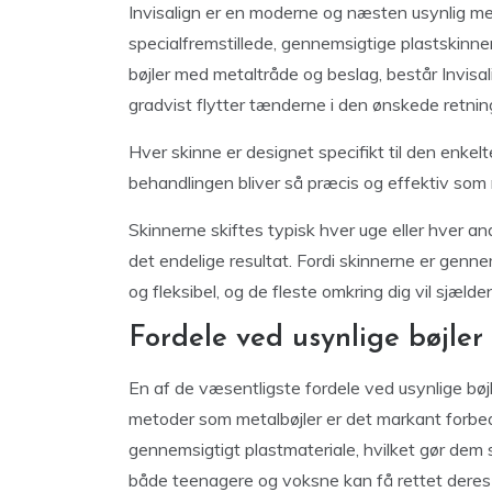
Invisalign er en moderne og næsten usynlig met
specialfremstillede, gennemsigtige plastskinner 
bøjler med metaltråde og beslag, består Invisa
gradvist flytter tænderne i den ønskede retnin
Hver skinne er designet specifikt til den enkel
behandlingen bliver så præcis og effektiv som 
Skinnerne skiftes typisk hver uge eller hver a
det endelige resultat. Fordi skinnerne er genn
og fleksibel, og de fleste omkring dig vil sjæl
Fordele ved usynlige bøjler
En af de væsentligste fordele ved usynlige bøj
metoder som metalbøjler er det markant forbedr
gennemsigtigt plastmateriale, hvilket gør dem 
både teenagere og voksne kan få rettet deres