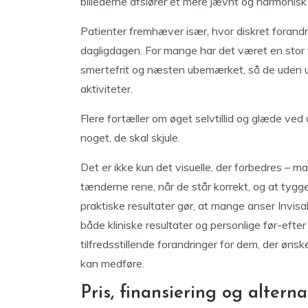
billederne afslører et mere jævnt og harmonis
Patienter fremhæver især, hvor diskret forand
dagligdagen. For mange har det været en stor f
smertefrit og næsten ubemærket, så de uden 
aktiviteter.
Flere fortæller om øget selvtillid og glæde ved 
noget, de skal skjule.
Det er ikke kun det visuelle, der forbedres – ma
tænderne rene, når de står korrekt, og at tyg
praktiske resultater gør, at mange anser Invisal
både kliniske resultater og personlige før-efter
tilfredsstillende forandringer for dem, der ønsk
kan medføre.
Pris, finansiering og alterna