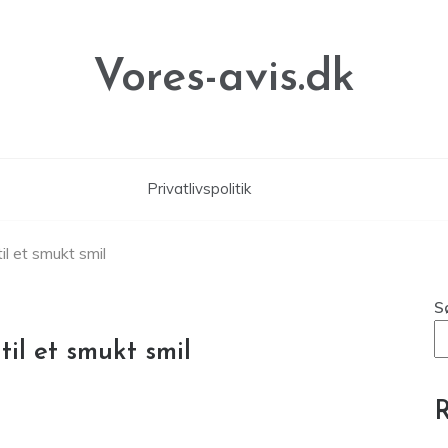
Vores-avis.dk
Privatlivspolitik
til et smukt smil
S
til et smukt smil
R