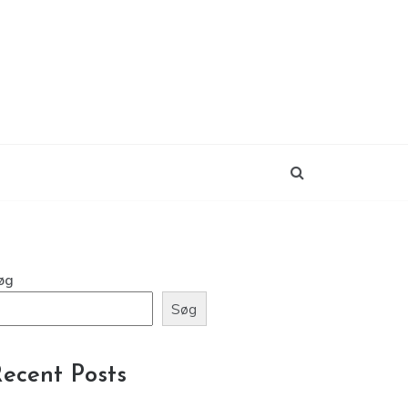
øg
Søg
ecent Posts