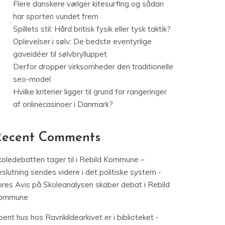
Flere danskere vælger kitesurfing og sådan
har sporten vundet frem
Spillets stil: Hård britisk fysik eller tysk taktik?
Oplevelser i sølv: De bedste eventyrlige
gaveidéer til sølvbrylluppet
Derfor dropper virksomheder den traditionelle
seo-model
Hvilke kriterier ligger til grund for rangeringer
af onlinecasinoer i Danmark?
Recent Comments
koledebatten tager til i Rebild Kommune –
slutning sendes videre i det politiske system -
ores Avis
på
Skoleanalysen skaber debat i Rebild
ommune
ent hus hos Ravnkildearkivet er i biblioteket -