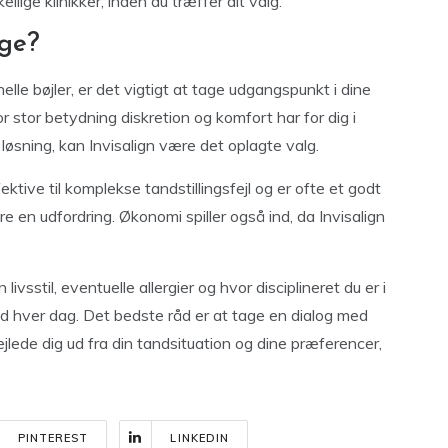
lige klinikker, inden du træffer dit valg.
lge?
elle bøjler, er det vigtigt at tage udgangspunkt i dine
r stor betydning diskretion og komfort har for dig i
øsning, kan Invisalign være det oplagte valg.
ktive til komplekse tandstillingsfejl og er ofte et godt
 en udfordring. Økonomi spiller også ind, da Invisalign
ivsstil, eventuelle allergier og hvor disciplineret du er i
tid hver dag. Det bedste råd er at tage en dialog med
jlede dig ud fra din tandsituation og dine præferencer,
PINTEREST
LINKEDIN