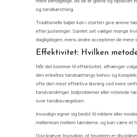
mere behagelige, da de er glatte og tilpasset i
og tandbørstning.
Traditionelle bøjler kan i starten give ømme tæn
efter justeringer. Samlet set vælger mange Invi
dagligdagen, mens andre accepterer de mere syn
Effektivitet: Hvilken metod
Når det kommer til effektivitet, afhænger valget
den enkeltes tandsætnings behov og kompleksitet
ofte den mest effektive løsning ved mere omfa
tandvandringer, bidproblemer eller roterede tæn
over tandbevægelsen.
Invisalign egner sig bedst til mildere eller mo
mellemrum mellem tænderne, og kan være et hu
Dog kræver Invisalign, at brugeren er discipli