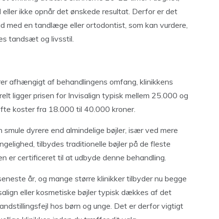
 eller ikke opnår det ønskede resultat. Derfor er det
d med en tandlæge eller ortodontist, som kan vurdere,
s tandsæt og livsstil.
rierer afhængigt af behandlingens omfang, klinikkens
lt ligger prisen for Invisalign typisk mellem 25.000 og
ofte koster fra 18.000 til 40.000 kroner.
en smule dyrere end almindelige bøjler, især ved mere
elighed, tilbydes traditionelle bøjler på de fleste
ken er certificeret til at udbyde denne behandling.
eneste år, og mange større klinikker tilbyder nu begge
lign eller kosmetiske bøjler typisk dækkes af det
andstillingsfejl hos børn og unge. Det er derfor vigtigt