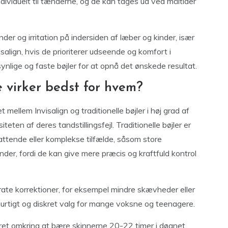
ndividuelt til tænderne, og de kan tages ud ved måltider
der og irritation på indersiden af læber og kinder, især
salign, hvis de prioriterer udseende og komfort i
lige og faste bøjler for at opnå det ønskede resultat.
e virker bedst for hvem?
 mellem Invisalign og traditionelle bøjler i høj grad af
en af deres tandstillingsfejl. Traditionelle bøjler er
ttende eller komplekse tilfælde, såsom store
der, fordi de kan give mere præcis og kraftfuld kontrol
derate korrektioner, for eksempel mindre skævheder eller
rtigt og diskret valg for mange voksne og teenagere.
neret omkring at bære skinnerne 20-22 timer i døgnet,