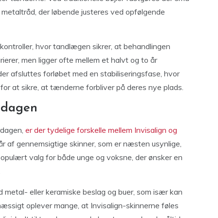
metaltråd, der løbende justeres ved opfølgende
ontroller, hvor tandlægen sikrer, at behandlingen
ierer, men ligger ofte mellem et halvt og to år
r afsluttes forløbet med en stabiliseringsfase, hvor
 for at sikre, at tænderne forbliver på deres nye plads.
rdagen
rdagen,
er der tydelige forskelle mellem Invisalign og
år af gennemsigtige skinner, som er næsten usynlige,
 populært valg for både unge og voksne, der ønsker en
.
ed metal- eller keramiske beslag og buer, som især kan
mæssigt oplever mange, at Invisalign-skinnerne føles