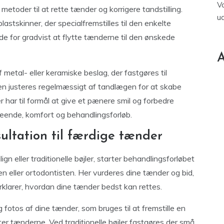
V
ge metoder til at rette tænder og korrigere tandstilling.
u
lastskinner, der specialfremstilles til den enkelte
de for gradvist at flytte tænderne til den ønskede
A
f metal- eller keramiske beslag, der fastgøres til
en justeres regelmæssigt af tandlægen for at skabe
ar til formål at give et pænere smil og forbedre
seende, komfort og behandlingsforløb.
ultation til færdige tænder
n eller traditionelle bøjler, starter behandlingsforløbet
n eller ortodontisten. Her vurderes dine tænder og bid,
orklarer, hvordan dine tænder bedst kan rettes.
g fotos af dine tænder, som bruges til at fremstille en
ter tænderne. Ved traditionelle bøjler fastgøres der små