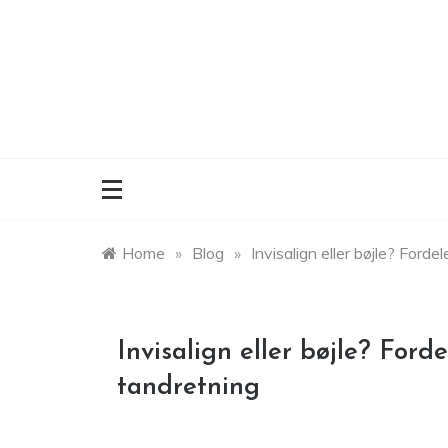
Skip
to
content
Home
»
Blog
»
Invisalign eller bøjle? For
Invisalign eller bøjle? For
tandretning