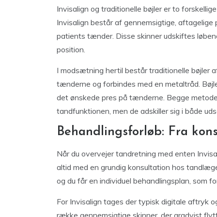
Invisalign og traditionelle bøjler er to forskelli
Invisalign består af gennemsigtige, aftagelige p
patients tænder. Disse skinner udskiftes løben
position.
I modsætning hertil består traditionelle bøjler a
tænderne og forbindes med en metaltråd. Bøjl
det ønskede pres på tænderne. Begge metoder h
tandfunktionen, men de adskiller sig i både ud
Behandlingsforløb: Fra kons
Når du overvejer tandretning med enten Invisalig
altid med en grundig konsultation hos tandlæge
og du får en individuel behandlingsplan, som f
For Invisalign tages der typisk digitale aftryk o
række gennemsigtige skinner, der gradvist flyt