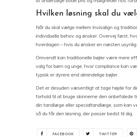
at undersøge både pris og muligheder hos forskel
Hvilken løsning skal du væ
Når du skal vælge mellem Invisalign og tradition
individuelle behov og ønsker. Overvej først, hvo
hverdagen – hvis du ønsker en næsten usynlig l
Omvendt kan traditionelle bøjler være mere effe
valg for børn og unge, hvor compliance kan være
typisk er dyrere end almindelige bøjler.
Det er desuden væsentligt at tage højde for din l
forhold til at bruge skinnerne den anbefalede 
din tandlæge eller specialtandlæge, som kan ve
så du får den løsning, der passer bedst til dig.
FACEBOOK
TWITTER