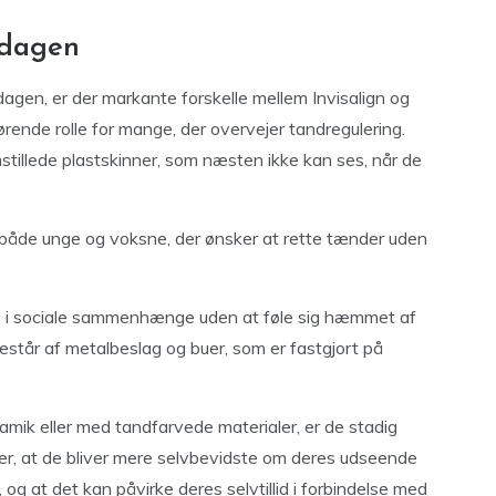
rdagen
dagen, er der markante forskelle mellem Invisalign og
gørende rolle for mange, der overvejer tandregulering.
mstillede plastskinner, som næsten ikke kan ses, når de
dt både unge og voksne, der ønsker at rette tænder uden
es i sociale sammenhænge uden at føle sig hæmmet af
 består af metalbeslag og buer, som er fastgjort på
amik eller med tandfarvede materialer, er de stadig
ver, at de bliver mere selvbevidste om deres udseende
og at det kan påvirke deres selvtillid i forbindelse med