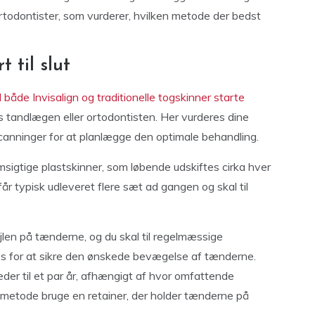
rtodontister, som vurderer, hvilken metode der bedst
 til slut
il både Invisalign og traditionelle togskinner starte
tandlægen eller ortodontisten. Her vurderes dine
 scanninger for at planlægge den optimale behandling.
sigtige plastskinner, som løbende udskiftes cirka hver
år typisk udleveret flere sæt ad gangen og skal til
øjlen på tænderne, og du skal til regelmæssige
es for at sikre den ønskede bevægelse af tænderne.
eder til et par år, afhængigt af hvor omfattende
t metode bruge en retainer, der holder tænderne på