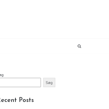
øg
Søg
ecent Posts