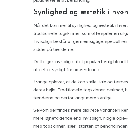
plads efter endt behandling.
Synlighed og æstetik i hve
Når det kommer til synlighed og æstetik i hver
traditionelle togskinner, som ofte spiller en af
Invisalign består af gennemsigtige, specialfre
sidder på tænderne.
Dette gør Invisalign til et populært valg blan
at det er synligt for omverdenen.
Mange oplever, at de kan smile, tale og færd
deres bøjle. Traditionelle togskinner, derimod,
tænderne og derfor langt mere synlige.
Selvom der findes mere diskrete varianter i ker
mere iøjnefaldende end Invisalign. Nogle ople
med togskinner, især i starten af behandlingen, 