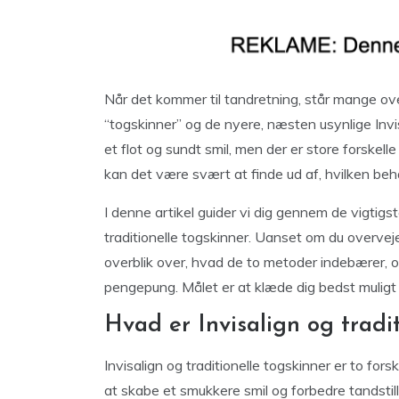
Når det kommer til tandretning, står mange ove
“togskinner” og de nyere, næsten usynlige Invis
et flot og sundt smil, men der er store forskell
kan det være svært at finde ud af, hvilken beha
I denne artikel guider vi dig gennem de vigtigst
traditionelle togskinner. Uanset om du overvejer
overblik over, hvad de to metoder indebærer, og
pengepung. Målet er at klæde dig bedst muligt på
Hvad er Invisalign og tradi
Invisalign og traditionelle togskinner er to fors
at skabe et smukkere smil og forbedre tandstill