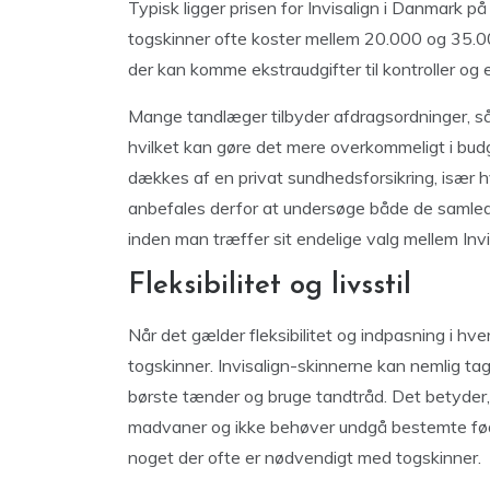
Typisk ligger prisen for Invisalign i Danmark 
togskinner ofte koster mellem 20.000 og 35.0
der kan komme ekstraudgifter til kontroller og 
Mange tandlæger tilbyder afdragsordninger, s
hvilket kan gøre det mere overkommeligt i budg
dækkes af en privat sundhedsforsikring, især hv
anbefales derfor at undersøge både de samled
inden man træffer sit endelige valg mellem Invi
Fleksibilitet og livsstil
Når det gælder fleksibilitet og indpasning i hver
togskinner. Invisalign-skinnerne kan nemlig tage
børste tænder og bruge tandtråd. Det betyder,
madvaner og ikke behøver undgå bestemte føde
noget der ofte er nødvendigt med togskinner.