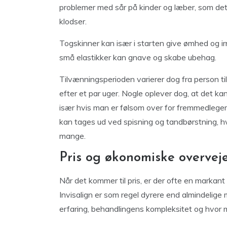
problemer med sår på kinder og læber, som d
klodser.
Togskinner kan især i starten give ømhed og ir
små elastikker kan gnave og skabe ubehag.
Tilvænningsperioden varierer dog fra person til
efter et par uger. Nogle oplever dog, at det ka
især hvis man er følsom over for fremmedlegem
kan tages ud ved spisning og tandbørstning, h
mange.
Pris og økonomiske overveje
Når det kommer til pris, er der ofte en markant 
Invisalign er som regel dyrere end almindelige 
erfaring, behandlingens kompleksitet og hvor m