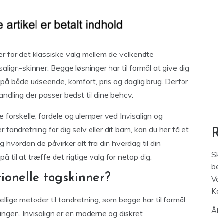
r for det klassiske valg mellem de velkendte
align-skinner. Begge løsninger har til formål at give dig
e på både udseende, komfort, pris og daglig brug. Derfor
ndling der passer bedst til dine behov.
e forskelle, fordele og ulemper ved Invisalign og
 tandretning for dig selv eller dit barn, kan du her få et
 hvordan de påvirker alt fra din hverdag til din
S
 til at træffe det rigtige valg for netop dig.
be
tionelle togskinner?
V
K
kellige metoder til tandretning, som begge har til formål
Åb
ingen. Invisalign er en moderne og diskret