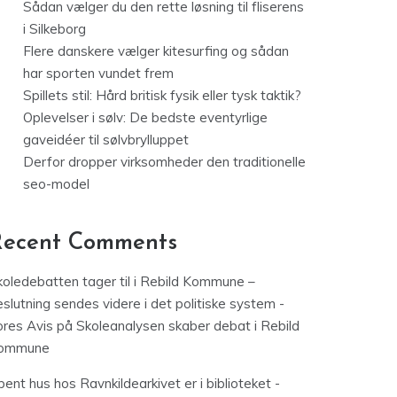
Sådan vælger du den rette løsning til fliserens
i Silkeborg
Flere danskere vælger kitesurfing og sådan
har sporten vundet frem
Spillets stil: Hård britisk fysik eller tysk taktik?
Oplevelser i sølv: De bedste eventyrlige
gaveidéer til sølvbrylluppet
Derfor dropper virksomheder den traditionelle
seo-model
Recent Comments
koledebatten tager til i Rebild Kommune –
slutning sendes videre i det politiske system -
ores Avis
på
Skoleanalysen skaber debat i Rebild
ommune
ent hus hos Ravnkildearkivet er i biblioteket -