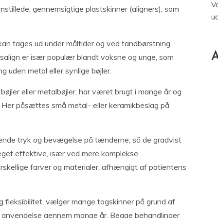
V
mstillede, gennemsigtige plastskinner (aligners), som
u
e kan tages ud under måltider og ved tandbørstning,
A
visalign er især populær blandt voksne og unge, som
 uden metal eller synlige bøjler.
bøjler eller metalbøjler, har været brugt i mange år og
. Her påsættes små metal- eller keramikbeslag på
bende tryk og bevægelse på tænderne, så de gradvist
meget effektive, især ved mere komplekse
rskellige farver og materialer, afhængigt af patientens
og fleksibilitet, vælger mange togskinner på grund af
e anvendelse gennem mange år. Begge behandlinger