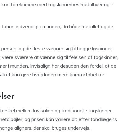
et kan forekomme med togskinnernes metalbuer og -
ritation indvendigt i munden, da både metallet og de
 person, og de fleste vænner sig til begge løsninger
n være sværere at vænne sig til følelsen af togskinner,
er i munden. Invisalign har desuden den fordel, at de
vilket kan gøre hverdagen mere komfortabel for
lser
forskel mellem Invisalign og traditionelle togskinner.
metalbøjler, og prisen kan variere alt efter tandlægens
ange aligners, der skal bruges undervejs.