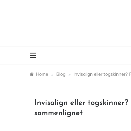
Skip
to
content
Home
»
Blog
»
Invisalign eller togskinner
Invisalign eller togskinner
sammenlignet