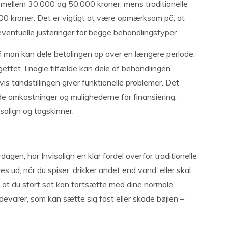
på mellem 30.000 og 50.000 kroner, mens traditionelle
00 kroner. Det er vigtigt at være opmærksom på, at
eventuelle justeringer for begge behandlingstyper.
å man kan dele betalingen op over en længere periode,
ettet. I nogle tilfælde kan dele af behandlingen
is tandstillingen giver funktionelle problemer. Det
e omkostninger og mulighederne for finansiering,
salign og togskinner.
dagen, har Invisalign en klar fordel overfor traditionelle
s ud, når du spiser, drikker andet end vand, eller skal
 at du stort set kan fortsætte med dine normale
varer, som kan sætte sig fast eller skade bøjlen –