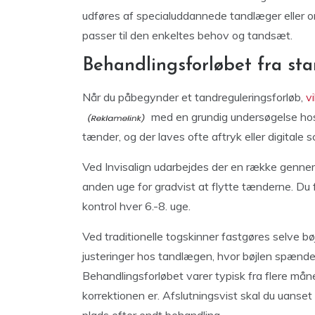
udføres af specialuddannede tandlæger eller o
passer til den enkeltes behov og tandsæt.
Behandlingsforløbet fra start
Når du påbegynder et tandreguleringsforløb,
v
med en grundig undersøgelse hos 
tænder, og der laves ofte aftryk eller digitale
Ved Invisalign udarbejdes der en række gennem
anden uge for gradvist at flytte tænderne. Du f
kontrol hver 6.-8. uge.
Ved traditionelle togskinner fastgøres selve b
justeringer hos tandlægen, hvor bøjlen spænd
Behandlingsforløbet varer typisk fra flere mån
korrektionen er. Afslutningsvist skal du uanse