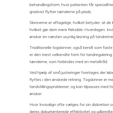
behandlingsform, hvor patienten får specialfre
gradvist flytter tænderne på plads.
Skinnerne er aftagelige, hvilket betyder, at d
hvilket gør dem mere fleksible i hverdagen. In
ønsker en næsten usynlig løsning på tandretning
Traditionelle togskinner, også kendt som faste 
er den mest velkendte form for tandregulering
tænderne, som forbindes med en metaltråd.
Ved hjælp af små justeringer foretages der lø
flyttes i den ønskede retning. Togskinner er 
tandstillingsproblemer, og kan tilpasses med fo
ønsker.
Hvor Invisalign ofte vælges for sin diskretion 
deres dokumenterede effektivitet og udbredt