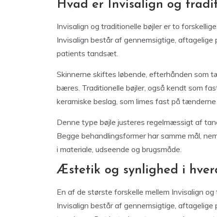
Hvad er Invisalign og tradit
Invisalign og traditionelle bøjler er to forskelli
Invisalign består af gennemsigtige, aftagelige p
patients tandsæt.
Skinnerne skiftes løbende, efterhånden som tæ
bæres. Traditionelle bøjler, også kendt som fast
keramiske beslag, som limes fast på tænderne
Denne type bøjle justeres regelmæssigt af tan
Begge behandlingsformer har samme mål, nemlig
i materiale, udseende og brugsmåde.
Æstetik og synlighed i hve
En af de største forskelle mellem Invisalign og t
Invisalign består af gennemsigtige, aftagelige