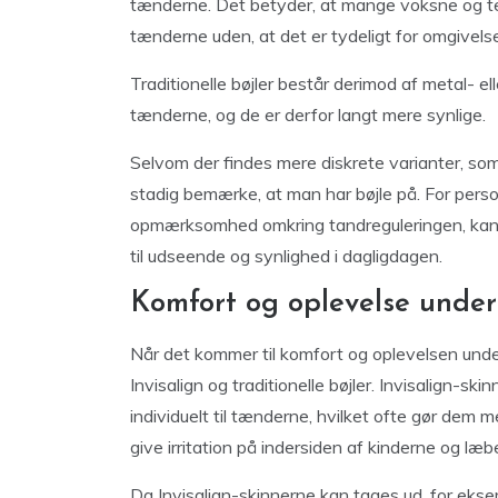
tænderne. Det betyder, at mange voksne og te
tænderne uden, at det er tydeligt for omgivels
Traditionelle bøjler består derimod af metal- el
tænderne, og de er derfor langt mere synlige.
Selvom der findes mere diskrete varianter, som k
stadig bemærke, at man har bøjle på. For perso
opmærksomhed omkring tandreguleringen, kan In
til udseende og synlighed i dagligdagen.
Komfort og oplevelse unde
Når det kommer til komfort og oplevelsen unde
Invisalign og traditionelle bøjler. Invisalign-sk
individuelt til tænderne, hvilket ofte gør dem 
give irritation på indersiden af kinderne og læb
Da Invisalign-skinnerne kan tages ud, for eks