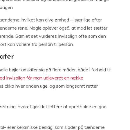
gdagen.
ænderne, hvilket kan give ømhed – især lige efter
tænderne rene. Nogle oplever også, at mad let sætter
trerende. Samlet set vurderes Invisalign ofte som den
t kan variere fra person til person.
ater
le bøjler adskiller sig på flere måder, både i forhold til
d Invisalign får man udleveret en række
s cirka hver anden uge, og som langsomt retter
stning, hvilket gør det lettere at opretholde en god
etal- eller keramiske beslag, som sidder på tænderne