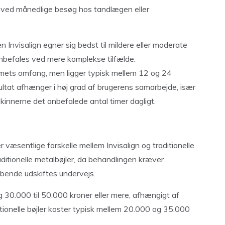
k ved månedlige besøg hos tandlægen eller
n Invisalign egner sig bedst til mildere eller moderate
e anbefales ved mere komplekse tilfælde.
emets omfang, men ligger typisk mellem 12 og 24
ultat afhænger i høj grad af brugerens samarbejde, især
skinnerne det anbefalede antal timer dagligt.
r væsentlige forskelle mellem Invisalign og traditionelle
raditionelle metalbøjler, da behandlingen kræver
bende udskiftes undervejs.
ng 30.000 til 50.000 kroner eller mere, afhængigt af
tionelle bøjler koster typisk mellem 20.000 og 35.000