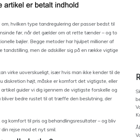
 om, hvilken type tandregulering der passer bedst til
ensinde før, når det gælder om at rette tænder – og to
ionelle bøjler. Begge metoder har hjulpet millioner af
tandstilling, men de adskiller sig på en række vigtige
kan virke uoverskueligt, især hvis man ikke kender til de
 diskretion højt, måske er komfort det vigtigste, eller
 artikel guider vi dig igennem de vigtigste forskelle og
S
liver bedre rustet til at træffe den beslutning, der
be
V
K
og komfort til pris og behandlingsresultater – og bliv
Åb
 din rejse mod et nyt smil.
V