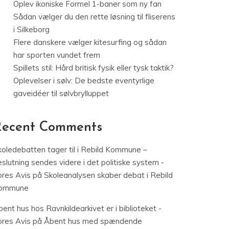
Oplev ikoniske Formel 1-baner som ny fan
Sådan vælger du den rette løsning til fliserens
i Silkeborg
Flere danskere vælger kitesurfing og sådan
har sporten vundet frem
Spillets stil: Hård britisk fysik eller tysk taktik?
Oplevelser i sølv: De bedste eventyrlige
gaveidéer til sølvbrylluppet
Recent Comments
koledebatten tager til i Rebild Kommune –
slutning sendes videre i det politiske system -
ores Avis
på
Skoleanalysen skaber debat i Rebild
ommune
ent hus hos Ravnkildearkivet er i biblioteket -
ores Avis
på
Åbent hus med spændende