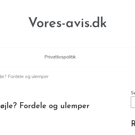
Vores-avis.dk
Privatlivspolitik
bøjle? Fordele og ulemper
S
 bøjle? Fordele og ulemper
R