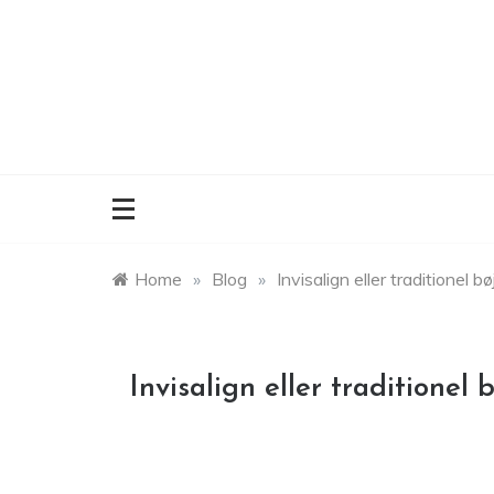
Skip
to
content
Home
»
Blog
»
Invisalign eller traditionel 
Invisalign eller traditionel