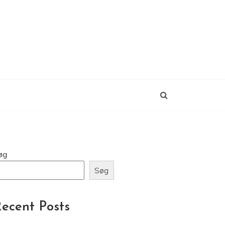
øg
Søg
ecent Posts