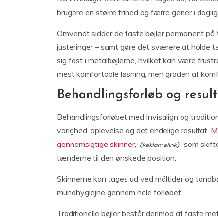
brugere en større frihed og færre gener i dagli
Omvendt sidder de faste bøjler permanent på t
justeringer – samt gøre det sværere at holde 
sig fast i metalbøjlerne, hvilket kan være frus
mest komfortable løsning, men graden af komfor
Behandlingsforløb og result
Behandlingsforløbet med Invisalign og traditionel
varighed, oplevelse og det endelige resultat.
Me
gennemsigtige skinner,
som skifte
tænderne til den ønskede position.
Skinnerne kan tages ud ved måltider og tandbør
mundhygiejne gennem hele forløbet.
Traditionelle bøjler består derimod af faste m