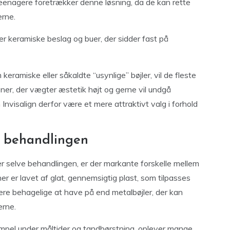
enagere foretrækker denne løsning, da de kan rette
erne.
ler keramiske beslag og buer, der sidder fast på
eramiske eller såkaldte “usynlige” bøjler, vil de fleste
ner, der vægter æstetik højt og gerne vil undgå
visalign derfor være et mere attraktivt valg i forhold
r behandlingen
r selve behandlingen, er der markante forskelle mellem
inner er lavet af glat, gennemsigtig plast, som tilpasses
mere behagelige at have på end metalbøjler, der kan
erne.
empel under måltider og tandbørstning, oplever mange