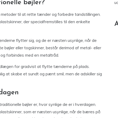
ionelle bøjler?
u
ge metoder til at rette tænder og forbedre tandstillingen.
lastskinner, der specialfremstilles til den enkelte
A
nderne flytter sig, og de er næsten usynlige, når de
e bøjler eller togskinner, består derimod af metal- eller
 og forbindes med en metaltråd.
dlægen for gradvist at flytte tænderne på plads.
 at skabe et sundt og pænt smil, men de adskiller sig
rdagen
raditionelle bøjler er, hvor synlige de er i hverdagen.
 plastskinner, som er næsten usynlige, når de bæres på