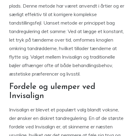
plads. Denne metode har været anvendt i årtier og er
særligt effektiv til at korrigere komplekse
tandstillingsfejl. Uanset metode er princippet bag
tandregulering det samme: Ved at lægge et konstant,
let tryk på tænderne over tid, omformes knoglen
omkring tandrødderne, hvilket tillader tænderne at
flytte sig. Valget mellem Invisalign og traditionelle
bøjler afhænger ofte af både behandlingsbehov,
æstetiske præferencer og livsstil.
Fordele og ulemper ved
Invisalign
Invisalign er blevet et populært valg blandt voksne,
der ønsker en diskret tandregulering. En af de største
fordele ved Invisalign er, at skinnerne er næsten
usynlige, hvilket gør det nemmere at føle sig tryg og