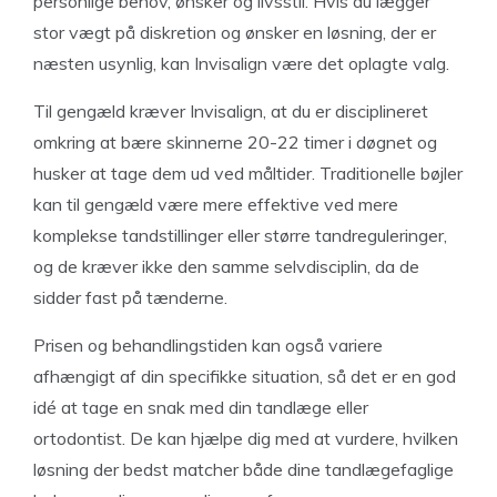
personlige behov, ønsker og livsstil. Hvis du lægger
stor vægt på diskretion og ønsker en løsning, der er
næsten usynlig, kan Invisalign være det oplagte valg.
Til gengæld kræver Invisalign, at du er disciplineret
omkring at bære skinnerne 20-22 timer i døgnet og
husker at tage dem ud ved måltider. Traditionelle bøjler
kan til gengæld være mere effektive ved mere
komplekse tandstillinger eller større tandreguleringer,
og de kræver ikke den samme selvdisciplin, da de
sidder fast på tænderne.
Prisen og behandlingstiden kan også variere
afhængigt af din specifikke situation, så det er en god
idé at tage en snak med din tandlæge eller
ortodontist. De kan hjælpe dig med at vurdere, hvilken
løsning der bedst matcher både dine tandlægefaglige