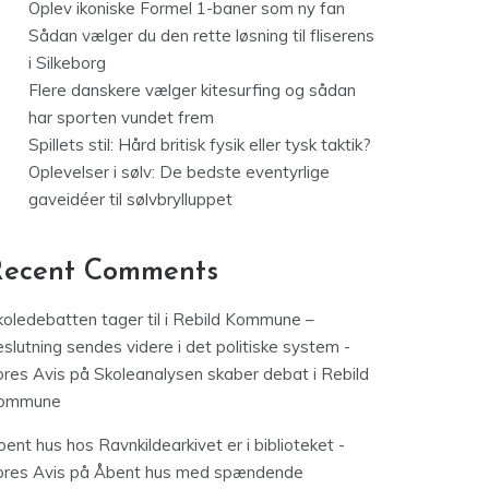
Oplev ikoniske Formel 1-baner som ny fan
Sådan vælger du den rette løsning til fliserens
i Silkeborg
Flere danskere vælger kitesurfing og sådan
har sporten vundet frem
Spillets stil: Hård britisk fysik eller tysk taktik?
Oplevelser i sølv: De bedste eventyrlige
gaveidéer til sølvbrylluppet
Recent Comments
koledebatten tager til i Rebild Kommune –
slutning sendes videre i det politiske system -
ores Avis
på
Skoleanalysen skaber debat i Rebild
ommune
ent hus hos Ravnkildearkivet er i biblioteket -
ores Avis
på
Åbent hus med spændende