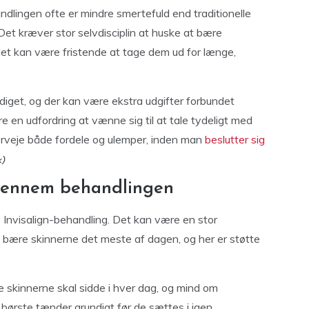
dlingen ofte er mindre smertefuld end traditionelle
 Det kræver stor selvdisciplin at huske at bære
et kan være fristende at tage dem ud for længe,
diget, og der kan være ekstra udgifter forbundet
en udfordring at vænne sig til at tale tydeligt med
overveje både fordele og ulemper, inden man
beslutter sig
 gennem behandlingen
rns Invisalign-behandling. Det kan være en stor
t bære skinnerne det meste af dagen, og her er støtte
e skinnerne skal sidde i hver dag, og mind om
børste tænder grundigt før de sættes i igen.