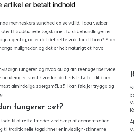
 unge menneskers sundhed og selvtillid. I dag vælger
ativ til traditionelle togskinner, fordi behandlingen er
ign egentlig, og er det det rette valg for dit barn? Som
ange muligheder, og det er helt naturligt at have
Invisalign fungerer, og hvad du og din teenager bør vide,
le og ulemper, samt hvordan du bedst støtter dit barn
mest almindelige spørgsmål, så I kan føle jer trygge og
S
g.
be
V
rdan fungerer det?
K
tode til at rette tænder ved hjælp af gennemsigtige
Åb
 til traditionelle togskinner er Invisalign-skinnerne
V