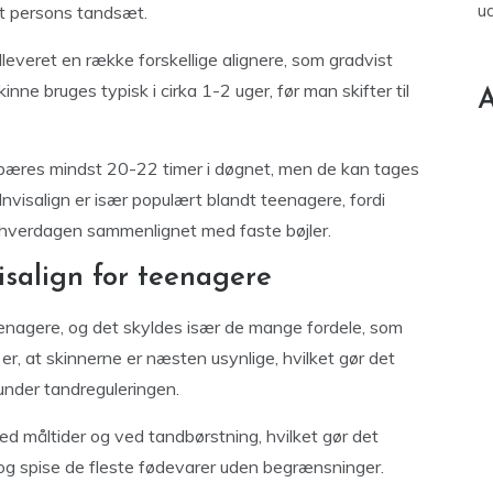
u
elt persons tandsæt.
leveret en række forskellige alignere, som gradvist
nne bruges typisk i cirka 1-2 uger, før man skifter til
A
e bæres mindst 20-22 timer i døgnet, men de kan tages
nvisalign er især populært blandt teenagere, fordi
 i hverdagen sammenlignet med faste bøjler.
isalign for teenagere
teenagere, og det skyldes især de mange fordele, som
 er, at skinnerne er næsten usynlige, hvilket gør det
 under tandreguleringen.
d måltider og ved tandbørstning, hvilket gør det
g spise de fleste fødevarer uden begrænsninger.