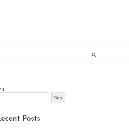
øg
Søg
ecent Posts