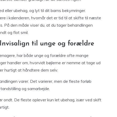
 eller ubehag, og lyt til dit barns bekymringer.
i kalenderen, hvornår det er tid til at skifte til næste
js. På den måde viser du, at du tager behandlingen
ndt og flot smil.
Invisalign til unge og forældre
teenagere, har både unge og forældre ofte mange
ger handler om, hvorvidt bøjlerne er nemme at tage ud
rer hurtigt at håndtere dem selv.
dlingen varer. Det varierer, men de fleste forløb
andstilling og samarbejde.
r ondt. De fleste oplever kun let ubehag, især ved skift
rtigt.