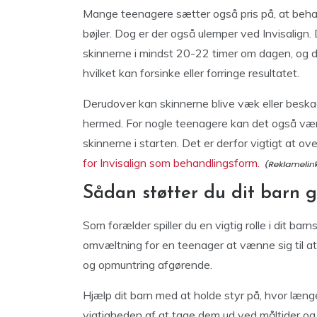
Mange teenagere sætter også pris på, at behan
bøjler. Dog er der også ulemper ved Invisalign.
skinnerne i mindst 20-22 timer om dagen, og d
hvilket kan forsinke eller forringe resultatet.
Derudover kan skinnerne blive væk eller beska
hermed. For nogle teenagere kan det også være 
skinnerne i starten. Det er derfor vigtigt at 
for Invisalign som behandlingsform.
Sådan støtter du dit barn
Som forælder spiller du en vigtig rolle i dit ba
omvæltning for en teenager at vænne sig til a
og opmuntring afgørende.
Hjælp dit barn med at holde styr på, hvor læng
vigtigheden af at tage dem ud ved måltider og 