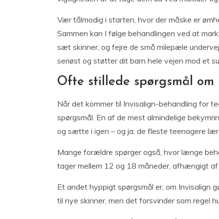
Vær tålmodig i starten, hvor der måske er ømhed
Sammen kan I følge behandlingen ved at markere 
sæt skinner, og fejre de små milepæle underve
seriøst og støtter dit barn hele vejen mod et su
Ofte stillede spørgsmål om 
Når det kommer til Invisalign-behandling for 
spørgsmål. En af de mest almindelige bekymrin
og sætte i igen – og ja, de fleste teenagere læ
Mange forældre spørger også, hvor længe behan
tager mellem 12 og 18 måneder, afhængigt af t
Et andet hyppigt spørgsmål er, om Invisalign gø
til nye skinner, men det forsvinder som regel hu