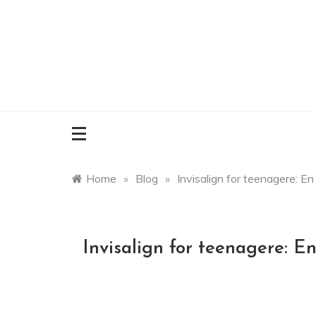
Skip
to
content
Home
»
Blog
»
Invisalign for teenagere: En
Invisalign for teenagere: E