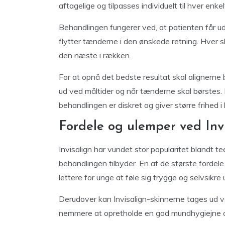
aftagelige og tilpasses individuelt til hver enk
Behandlingen fungerer ved, at patienten får ud
flytter tænderne i den ønskede retning. Hver ski
den næste i rækken.
For at opnå det bedste resultat skal alignern
ud ved måltider og når tænderne skal børstes. I
behandlingen er diskret og giver større frihed
Fordele og ulemper ved Inv
Invisalign har vundet stor popularitet blandt 
behandlingen tilbyder. En af de største fordele
lettere for unge at føle sig trygge og selvsikre
Derudover kan Invisalign-skinnerne tages ud ve
nemmere at opretholde en god mundhygiejne o