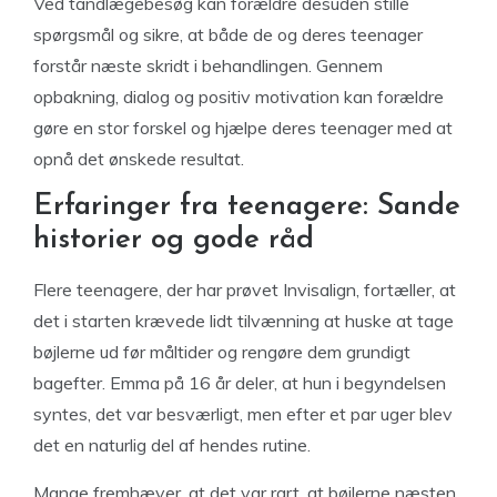
Ved tandlægebesøg kan forældre desuden stille
spørgsmål og sikre, at både de og deres teenager
forstår næste skridt i behandlingen. Gennem
opbakning, dialog og positiv motivation kan forældre
gøre en stor forskel og hjælpe deres teenager med at
opnå det ønskede resultat.
Erfaringer fra teenagere: Sande
historier og gode råd
Flere teenagere, der har prøvet Invisalign, fortæller, at
det i starten krævede lidt tilvænning at huske at tage
bøjlerne ud før måltider og rengøre dem grundigt
bagefter. Emma på 16 år deler, at hun i begyndelsen
syntes, det var besværligt, men efter et par uger blev
det en naturlig del af hendes rutine.
Mange fremhæver, at det var rart, at bøjlerne næsten