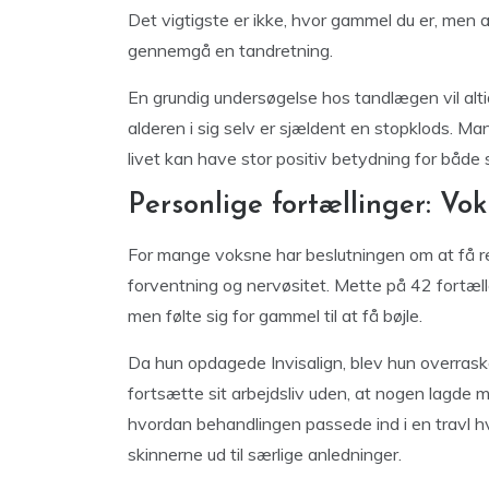
Det vigtigste er ikke, hvor gammel du er, men a
gennemgå en tandretning.
En grundig undersøgelse hos tandlægen vil alti
alderen i sig selv er sjældent en stopklods. Man
livet kan have stor positiv betydning for både 
Personlige fortællinger: Vo
For mange voksne har beslutningen om at få r
forventning og nervøsitet. Mette på 42 fortæll
men følte sig for gammel til at få bøjle.
Da hun opdagede Invisalign, blev hun overrask
fortsætte sit arbejdsliv uden, at nogen lagde 
hvordan behandlingen passede ind i en travl hv
skinnerne ud til særlige anledninger.