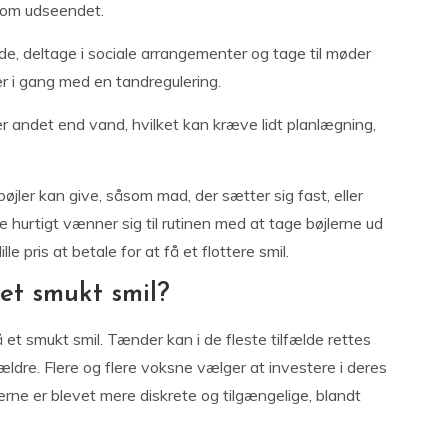
g om udseendet.
de, deltage i sociale arrangementer og tage til møder
r i gang med en tandregulering.
er andet end vand, hvilket kan kræve lidt planlægning,
øjler kan give, såsom mad, der sætter sig fast, eller
 hurtigt vænner sig til rutinen med at tage bøjlerne ud
le pris at betale for at få et flottere smil.
et smukt smil?
 et smukt smil. Tænder kan i de fleste tilfælde rettes
 ældre. Flere og flere voksne vælger at investere i deres
erne er blevet mere diskrete og tilgængelige, blandt