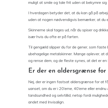
muligt at smile og tale frit uden at bekymre si
I hverdagen betyder det, at du kan gå på arbej
uden at nogen nødvendigvis bemærker, at du e
Skinnerne skal tages ud, når du spiser og drikk
især hvis du ofte er på farten.
Til gengæld slipper du for de gener, som faste b
ubehagelige metalskinner. Mange oplever, at de
og rense dem, og de fleste synes, at det er en lil
Er der en aldersgrænse for 
Nej, der er ingen fastsat aldersgrænse for at få
uanset, om du er i 20’erne, 40’erne eller endnu
tandsundhed og selvtillid, netop fordi mulighed
andet med Invisalign.