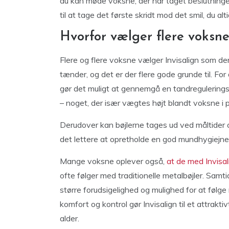
du kan møde voksne, der har taget beslutningen
til at tage det første skridt mod det smil, du al
Hvorfor vælger flere voksne
Flere og flere voksne vælger Invisalign som der
tænder, og det er der flere gode grunde til. For 
gør det muligt at gennemgå en tandregulerin
– noget, der især vægtes højt blandt voksne i
Derudover kan bøjlerne tages ud ved måltider og 
det lettere at opretholde en god mundhygiejne
Mange voksne oplever også,
at de med Invisal
ofte følger med traditionelle metalbøjler. Samt
større forudsigelighed og mulighed for at følge
komfort og kontrol gør Invisalign til et attrakt
alder.