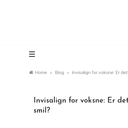
Skip
to
content
Home
»
Blog
»
Invisalign for voksne: Er det
Invisalign for voksne: Er de
smil?