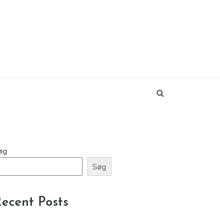
øg
Søg
ecent Posts