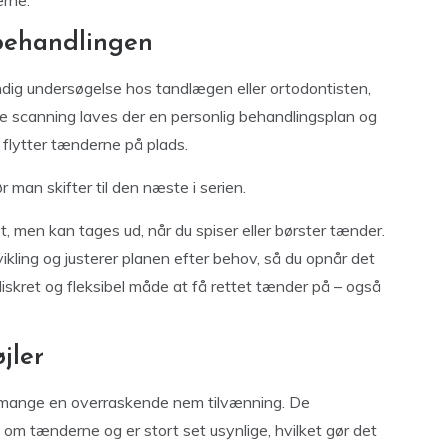
erne.
-behandlingen
dig undersøgelse hos tandlægen eller ortodontisten,
ne scanning laves der en personlig behandlingsplan og
flytter tænderne på plads.
ør man skifter til den næste i serien.
, men kan tages ud, når du spiser eller børster tænder.
kling og justerer planen efter behov, så du opnår det
 diskret og fleksibel måde at få rettet tænder på – også
jler
r mange en overraskende nem tilvænning. De
 om tænderne og er stort set usynlige, hvilket gør det