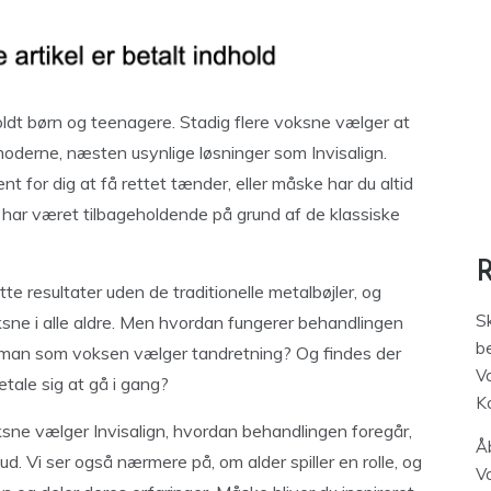
ldt børn og teenagere. Stadig flere voksne vælger at
moderne, næsten usynlige løsninger som Invisalign.
t for dig at få rettet tænder, eller måske har du altid
n har været tilbageholdende på grund af de klassiske
tte resultater uden de traditionelle metalbøjler, og
S
oksne i alle aldre. Men hvordan fungerer behandlingen
be
år man som voksen vælger tandretning? Og findes der
V
tale sig at gå i gang?
K
voksne vælger Invisalign, hvordan behandlingen foregår,
Åb
. Vi ser også nærmere på, om alder spiller en rolle, og
V