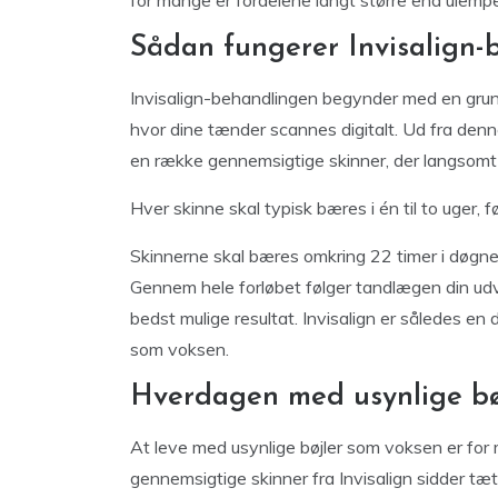
for mange er fordelene langt større end ulemp
Sådan fungerer Invisalign
Invisalign-behandlingen begynder med en grun
hvor dine tænder scannes digitalt. Ud fra den
en række gennemsigtige skinner, der langsomt 
Hver skinne skal typisk bæres i én til to uger, f
Skinnerne skal bæres omkring 22 timer i døgnet
Gennem hele forløbet følger tandlægen din udvi
bedst mulige resultat. Invisalign er således en
som voksen.
Hverdagen med usynlige bø
At leve med usynlige bøjler som voksen er fo
gennemsigtige skinner fra Invisalign sidder tæt