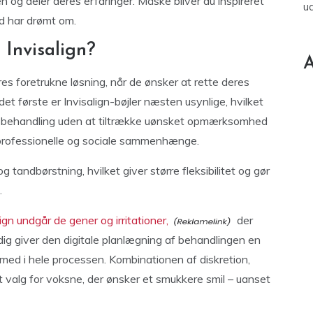
 og deler deres erfaringer. Måske bliver du inspireret
u
tid har drømt om.
 Invisalign?
A
es foretrukne løsning, når de ønsker at rette deres
det første er Invisalign-bøjler næsten usynlige, hvilket
gsbehandling uden at tiltrække uønsket opmærksomhed
 professionelle og sociale sammenhænge.
tandbørstning, hvilket giver større fleksibilitet og gør
.
ign undgår de gener og irritationer,
der
idig giver den digitale planlægning af behandlingen en
 med i hele processen. Kombinationen af diskretion,
ivt valg for voksne, der ønsker et smukkere smil – uanset