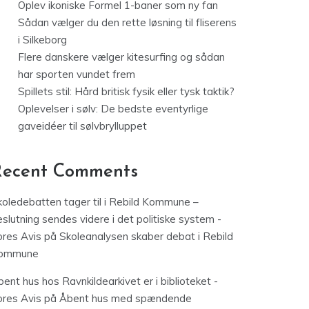
Oplev ikoniske Formel 1-baner som ny fan
Sådan vælger du den rette løsning til fliserens
i Silkeborg
Flere danskere vælger kitesurfing og sådan
har sporten vundet frem
Spillets stil: Hård britisk fysik eller tysk taktik?
Oplevelser i sølv: De bedste eventyrlige
gaveidéer til sølvbrylluppet
Recent Comments
koledebatten tager til i Rebild Kommune –
slutning sendes videre i det politiske system -
ores Avis
på
Skoleanalysen skaber debat i Rebild
ommune
ent hus hos Ravnkildearkivet er i biblioteket -
ores Avis
på
Åbent hus med spændende