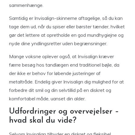
sammenhænge.
Samtidig er Invisalign-skinnerne aftagelige, så du kan
tage dem ud, når du spiser eller børster tænder, hvilket
gør det lettere at opretholde en god mundhygiejne og
nyde dine yndlingsretter uden begrænsninger.
Mange voksne oplever også, at Invisalign kræver
færre besøg hos tandlægen end traditionel bøjle, da
der ikke er behov for løbende justeringer af
metaltråde. Endelig giver Invisalign dig mulighed for at
forbedre dit smil og din selvtillid på en diskret og
komfortabel måde, uanset din alder.
Udfordringer og overvejelser –
hvad skal du vide?
Selvom Invisalign tilbyder en diskret og fleksibel