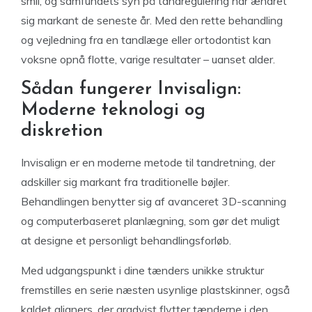
smil, og samfundets syn på tandregulering har ændret
sig markant de seneste år. Med den rette behandling
og vejledning fra en tandlæge eller ortodontist kan
voksne opnå flotte, varige resultater – uanset alder.
Sådan fungerer Invisalign:
Moderne teknologi og
diskretion
Invisalign er en moderne metode til tandretning, der
adskiller sig markant fra traditionelle bøjler.
Behandlingen benytter sig af avanceret 3D-scanning
og computerbaseret planlægning, som gør det muligt
at designe et personligt behandlingsforløb.
Med udgangspunkt i dine tænders unikke struktur
fremstilles en serie næsten usynlige plastskinner, også
kaldet aligners, der gradvist flytter tænderne i den