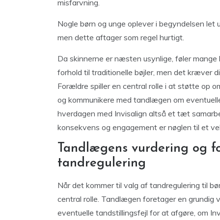
misfarvning.
Nogle børn og unge oplever i begyndelsen let 
men dette aftager som regel hurtigt.
Da skinnerne er næsten usynlige, føler mange
forhold til traditionelle bøjler, men det kræver di
Forældre spiller en central rolle i at støtte op
og kommunikere med tandlægen om eventuelle pr
hverdagen med Invisalign altså et tæt samarbe
konsekvens og engagement er nøglen til et vell
Tandlægens vurdering og for
tandregulering
Når det kommer til valg af tandregulering til b
central rolle. Tandlægen foretager en grundig 
eventuelle tandstillingsfejl for at afgøre, om I