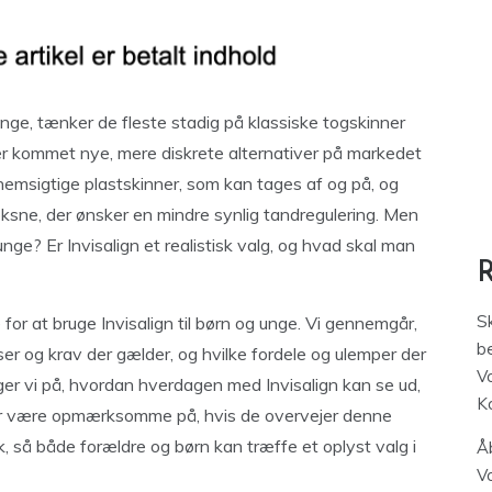
unge, tænker de fleste stadig på klassiske togskinner
der kommet nye, mere diskrete alternativer på markedet
ennemsigtige plastskinner, som kan tages af og på, og
ksne, der ønsker en mindre synlig tandregulering. Men
nge? Er Invisalign et realistisk valg, og hvad skal man
S
for at bruge Invisalign til børn og unge. Vi gennemgår,
be
r og krav der gælder, og hvilke fordele og ulemper der
V
kigger vi på, hvordan hverdagen med Invisalign kan se ud,
K
ør være opmærksomme på, hvis de overvejer denne
k, så både forældre og børn kan træffe et oplyst valg i
Åb
V