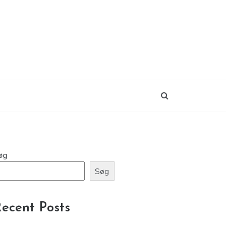
øg
Søg
ecent Posts