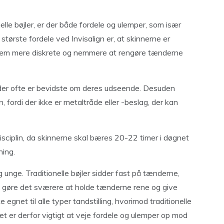
lle bøjler, er der både fordele og ulemper, som især
tørste fordele ved Invisalign er, at skinnerne er
 dem mere diskrete og nemmere at rengøre tænderne
 der ofte er bevidste om deres udseende. Desuden
 fordi der ikke er metaltråde eller -beslag, der kan
isciplin, da skinnerne skal bæres 20-22 timer i døgnet
ning.
unge. Traditionelle bøjler sidder fast på tænderne,
an gøre det sværere at holde tænderne rene og give
 egnet til alle typer tandstilling, hvorimod traditionelle
et er derfor vigtigt at veje fordele og ulemper op mod