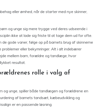
ubehag eller ømhed, når de starter med nye skinner,
 børn og unge sig mere trygge ved deres udseende i
sciplin ikke at lade sig friste til at tage dem ud for ofte.
 om de gode vaner, følge op på barnets brug af skinnerne
oblemer eller bekymringer. Alt i alt indebærer
jde mellem barn, forældre og tandlæge, hvor
ykket resultat.
ældrenes rolle i valg af
ørn og unge, spiller både tandlægen og forældrene en
vurdering af barnets tandsæt, kæbeudvikling og
nvisalign er en passende løsning.