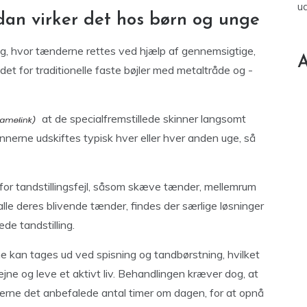
u
dan virker det hos børn og unge
ng, hvor tænderne rettes ved hjælp af gennemsigtige,
A
edet for traditionelle faste bøjler med metaltråde og -
at de specialfremstillede skinner langsomt
kinnerne udskiftes typisk hver eller hver anden uge, så
r for tandstillingsfejl, såsom skæve tænder, mellemrum
 alle deres blivende tænder, findes der særlige løsninger
ede tandstilling.
rne kan tages ud ved spisning og tandbørstning, hvilket
jne og leve et aktivt liv. Behandlingen kræver dog, at
nerne det anbefalede antal timer om dagen, for at opnå