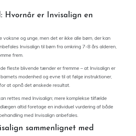
 Hvornår er Invisalign en
e voksne og unge, men det er ikke alle børn, der kan
fales Invisalign til børn fra omkring 7-8 års alderen,
komme frem.
 de fleste blivende tænder er fremme – at Invisalign er
arnets modenhed og evne til at følge instruktioner,
for at opnå det ønskede resultat.
r kan rettes med Invisalign; mere komplekse tilfælde
andlægen altid foretage en individuel vurdering af både
 behandling med Invisalign anbefales.
visalign sammenlignet med