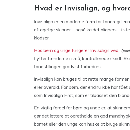
Hvad er Invisalign, og hvor
Invisalign er en moderne form for tandreguleri
aftagelige skinner – også kaldet aligners – i st
klodser.
Hos børn og unge fungerer Invisalign ved,
flytter tænderne i små, kontrollerede skridt. S
tandstillingen gradvist forbedres.
Invisalign kan bruges til at rette mange forme
eller overbid. For børn, der endnu ikke har fået
som Invisalign First, som er tilpasset den bland
En vigtig fordel for børn og unge er, at skinne
gør det lettere at opretholde en god mundhygie
barnet eller den unge kan huske at bruge skin