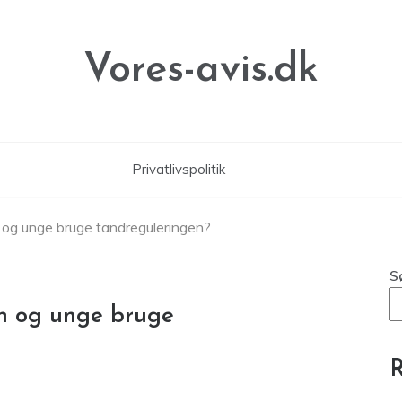
Vores-avis.dk
Privatlivspolitik
n og unge bruge tandreguleringen?
S
rn og unge bruge
R