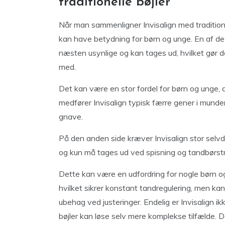
traditionelle bøjler
Når man sammenligner Invisalign med traditione
kan have betydning for børn og unge. En af de s
næsten usynlige og kan tages ud, hvilket gør
med.
Det kan være en stor fordel for børn og unge,
medfører Invisalign typisk færre gener i munden,
gnave.
På den anden side kræver Invisalign stor selvd
og kun må tages ud ved spisning og tandbørst
Dette kan være en udfordring for nogle børn og 
hvilket sikrer konstant tandregulering, men k
ubehag ved justeringer. Endelig er Invisalign ikke
bøjler kan løse selv mere komplekse tilfælde. D