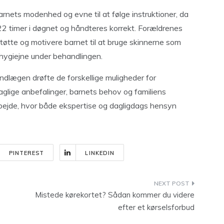
rnets modenhed og evne til at følge instruktioner, da
22 timer i døgnet og håndteres korrekt. Forældrenes
tøtte og motivere barnet til at bruge skinnerne som
hygiejne under behandlingen.
dlægen drøfte de forskellige muligheder for
faglige anbefalinger, barnets behov og familiens
bejde, hvor både ekspertise og dagligdags hensyn
PINTEREST
LINKEDIN
Mistede kørekortet? Sådan kommer du videre
efter et kørselsforbud