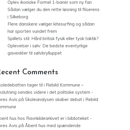
Oplev ikoniske Formel 1-baner som ny fan
Sådan vælger du den rette løsning til fliserens
i Silkeborg
Flere danskere vælger kitesurfing og sådan
har sporten vundet frem
Spillets stil: Hård britisk fysik eller tysk taktik?
Oplevelser i sølv: De bedste eventyrlige
gaveidéer til sølvbrylluppet
Recent Comments
koledebatten tager til i Rebild Kommune –
slutning sendes videre i det politiske system -
ores Avis
på
Skoleanalysen skaber debat i Rebild
ommune
ent hus hos Ravnkildearkivet er i biblioteket -
ores Avis
på
Åbent hus med spændende