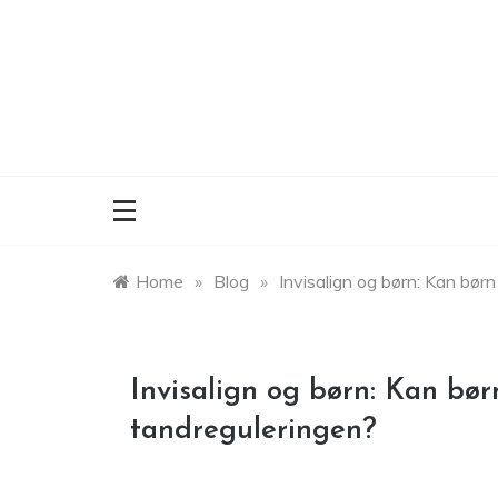
Skip
to
content
Home
»
Blog
»
Invisalign og børn: Kan bør
Invisalign og børn: Kan bø
tandreguleringen?