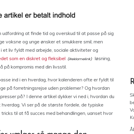
dfordring at finde tid og overskud til at passe på sig
nge voksne og unge ønsker et smukkere smil, men
i et liv fyldt med arbejde, sociale aktiviteter og
ledet som en diskret og fleksibel
løsning,
gå på kompromis med din livsstil.
asse ind i en hverdag, hvor kalenderen ofte er fyldt til
age på forretningsrejse uden problemer? Og hvordan
S
resser på? I denne artikel dykker vi ned i, hvordan du
be
et hverdag. Vi ser på de største fordele, de typiske
V
 tricks til at få succes med behandlingen, uanset hvor
K
Åb