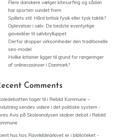
Flere danskere vælger kitesurfing og sådan
har sporten vundet frem
Spillets stil: Hård britisk fysik eller tysk taktik?
Oplevelser i sølv: De bedste eventyrlige
gaveidéer til sølvbrylluppet
Derfor dropper virksomheder den traditionelle
seo-model
Hvilke kriterier ligger til grund for rangeringer
af onlinecasinoer i Danmark?
Recent Comments
koledebatten tager til i Rebild Kommune –
slutning sendes videre i det politiske system -
ores Avis
på
Skoleanalysen skaber debat i Rebild
ommune
ent hus hos Ravnkildearkivet er i biblioteket -