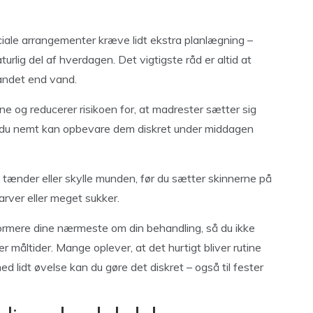
ociale arrangementer kræve lidt ekstra planlægning –
turlig del af hverdagen. Det vigtigste råd er altid at
r andet end vand.
e og reducerer risikoen for, at madrester sætter sig
 så du nemt kan opbevare dem diskret under middagen
 tænder eller skylle munden, før du sætter skinnerne på
arver eller meget sukker.
formere dine nærmeste om din behandling, så du ikke
er måltider. Mange oplever, at det hurtigt bliver rutine
d lidt øvelse kan du gøre det diskret – også til fester