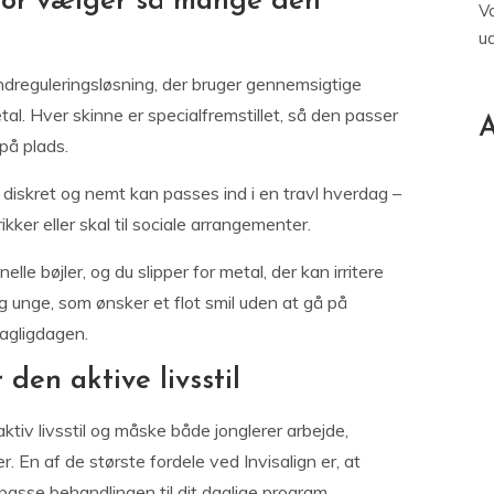
rfor vælger så mange den
V
u
ndreguleringsløsning, der bruger gennemsigtige
etal. Hver skinne er specialfremstillet, så den passer
A
på plads.
 diskret og nemt kan passes ind i en travl hverdag –
kker eller skal til sociale arrangementer.
le bøjler, og du slipper for metal, der kan irritere
og unge, som ønsker et flot smil uden at gå på
dagligdagen.
 den aktive livsstil
 aktiv livsstil og måske både jonglerer arbejde,
r. En af de største fordele ved Invisalign er, at
ilpasse behandlingen til dit daglige program.