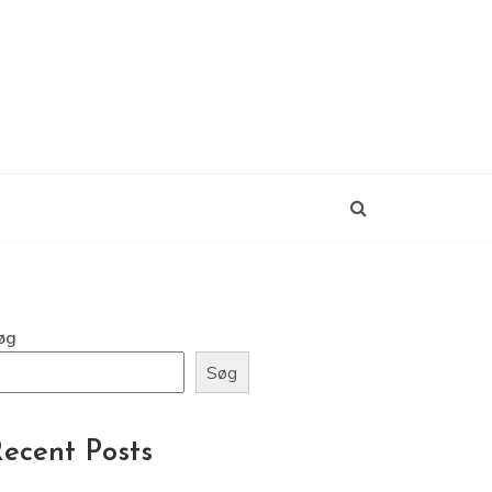
øg
Søg
ecent Posts