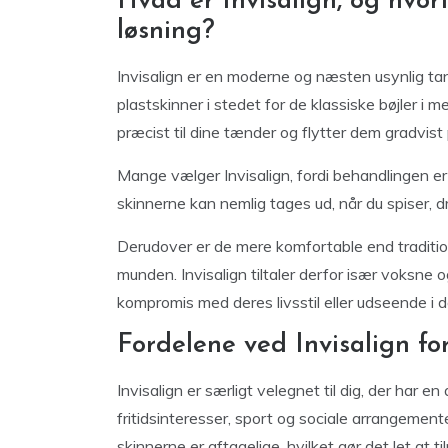
Hvad er Invisalign, og hvo
løsning?
Invisalign er en moderne og næsten usynlig ta
plastskinner i stedet for de klassiske bøjler i m
præcist til dine tænder og flytter dem gradvist 
Mange vælger Invisalign, fordi behandlingen er
skinnerne kan nemlig tages ud, når du spiser, dri
Derudover er de mere komfortable end traditionel
munden. Invisalign tiltaler derfor især voksne 
kompromis med deres livsstil eller udseende i 
Fordelene ved Invisalign for
Invisalign er særligt velegnet til dig, der har en
fritidsinteresser, sport og sociale arrangemente
skinnerne er aftagelige, hvilket gør det let at t