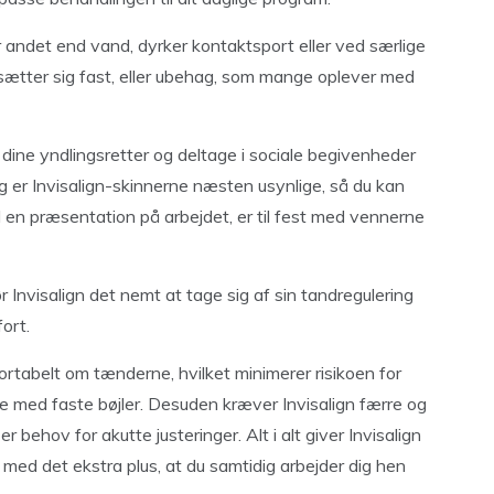
r andet end vand, dyrker kontaktsport eller ved særlige
 sætter sig fast, eller ubehag, som mange oplever med
dine yndlingsretter og deltage i sociale begivenheder
g er Invisalign-skinnerne næsten usynlige, så du kan
il en præsentation på arbejdet, er til fest med vennerne
r Invisalign det nemt at tage sig af sin tandregulering
ort.
ortabelt om tænderne, hvilket minimerer risikoen for
ve med faste bøjler. Desuden kræver Invisalign færre og
behov for akutte justeringer. Alt i alt giver Invisalign
lot med det ekstra plus, at du samtidig arbejder dig hen