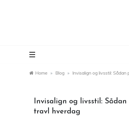
Skip
to
content
Home
»
Blog
»
Invisalign og livsstil: Såda
Invisalign og livsstil: Såda
travl hverdag