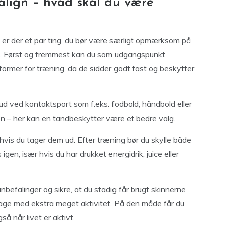
align – hvad skal du være
, er der et par ting, du bør være særligt opmærksom på
rt. Først og fremmest kan du som udgangspunkt
former for træning, da de sidder godt fast og beskytter
ud ved kontaktsport som f.eks. fodbold, håndbold eller
en – her kan en tandbeskytter være et bedre valg.
, hvis du tager dem ud. Efter træning bør du skylle både
en, især hvis du har drukket energidrik, juice eller
nbefalinger og sikre, at du stadig får brugt skinnerne
age med ekstra meget aktivitet. På den måde får du
så når livet er aktivt.