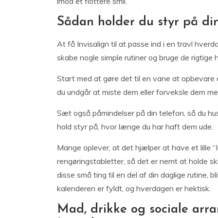
imod et flottere smil.
Sådan holder du styr på din
At få Invisalign til at passe ind i en travl hv
skabe nogle simple rutiner og bruge de rigtige 
Start med at gøre det til en vane at opbevare d
du undgår at miste dem eller forveksle dem med
Sæt også påmindelser på din telefon, så du hus
hold styr på, hvor længe du har haft dem ude.
Mange oplever, at det hjælper at have et lille “
rengøringstabletter, så det er nemt at holde sk
disse små ting til en del af din daglige rutine, 
kalenderen er fyldt, og hverdagen er hektisk.
Mad, drikke og sociale arra