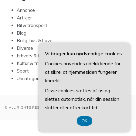
Annonce
Artikler
Bil & transport
Blog
Bolig, hus & have
Diverse
Vi bruger kun nødvendige cookies
Erhverv & forbrug
Cookies anvendes udelukkende for
Kultur & fritid
Sport
at sikre, at hjemmesiden fungerer
Uncategorized
korrekt.
Disse cookies sættes af os og
slettes automatisk, når din session
slutter eller efter kort tid.
© ALL RIGHTS RESERVED 2022
OK
CVR-Nummer 374 077 39