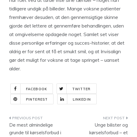
har fået ved at turde vise sine tænder – noget han
tidligere undgik på billeder. Mange voksne patienter
fremhæver desuden, at den gennemsigtige skinne
gjorde det lettere at gennemføre behandlingen, uden
at omgivelserne opdagede noget. Samlet set viser
disse personlige erfaringer og succes-historier, at det
aldrig er for sent at få et smukt smil, og at Invisalign
gør det muligt for voksne at tage springet – uanset
alder.
FACEBOOK
TWITTER
PINTEREST
LINKEDIN
Indlægsnavigation
De mest almindelige
Unge bilister og
grunde til kørselsforbud i
kørselsforbud – et