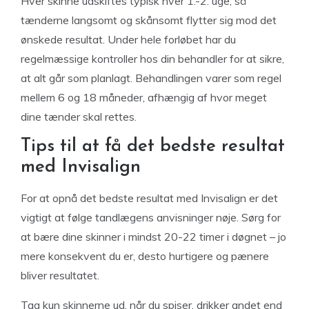
Hver skinne udskiftes typisk hver 1.-2. uge, så
tænderne langsomt og skånsomt flytter sig mod det
ønskede resultat. Under hele forløbet har du
regelmæssige kontroller hos din behandler for at sikre,
at alt går som planlagt. Behandlingen varer som regel
mellem 6 og 18 måneder, afhængig af hvor meget
dine tænder skal rettes.
Tips til at få det bedste resultat
med Invisalign
For at opnå det bedste resultat med Invisalign er det
vigtigt at følge tandlægens anvisninger nøje. Sørg for
at bære dine skinner i mindst 20-22 timer i døgnet – jo
mere konsekvent du er, desto hurtigere og pænere
bliver resultatet.
Tag kun skinnerne ud, når du spiser, drikker andet end