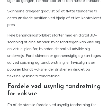
uger ad gangen, før man skifter til den næste i rækken.
Skinnerne arbejder gradvist på at flytte tænderne til
deres ønskede position ved hjælp af et let, kontrolleret
pres.
Hele behandlingsforløbet starter med en digital 3D-
scanning af dine tænder, hvor tandlægen kan vise dig
en virtuel plan for, hvordan dit smil vil udvikle sig
undervejs. Fordi skinnen er gennemsigtig og kan tages
ud ved spisning og tandbørstning, er Invisalign især
populær blandt voksne, der ønsker en diskret og
fleksibel løsning til tandretning.
Fordele ved usynlig tandretning
for voksne
En af de største fordele ved usynlig tandretning for