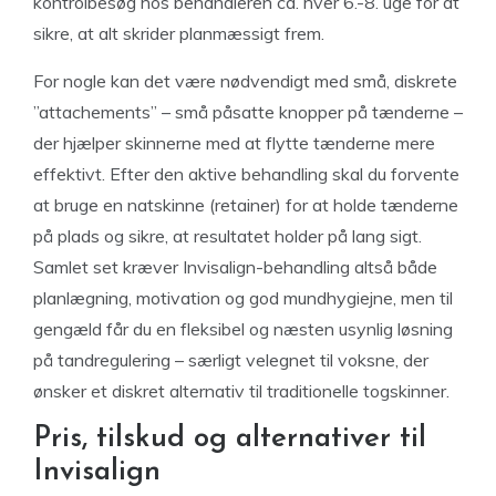
kontrolbesøg hos behandleren ca. hver 6.-8. uge for at
sikre, at alt skrider planmæssigt frem.
For nogle kan det være nødvendigt med små, diskrete
”attachements” – små påsatte knopper på tænderne –
der hjælper skinnerne med at flytte tænderne mere
effektivt. Efter den aktive behandling skal du forvente
at bruge en natskinne (retainer) for at holde tænderne
på plads og sikre, at resultatet holder på lang sigt.
Samlet set kræver Invisalign-behandling altså både
planlægning, motivation og god mundhygiejne, men til
gengæld får du en fleksibel og næsten usynlig løsning
på tandregulering – særligt velegnet til voksne, der
ønsker et diskret alternativ til traditionelle togskinner.
Pris, tilskud og alternativer til
Invisalign