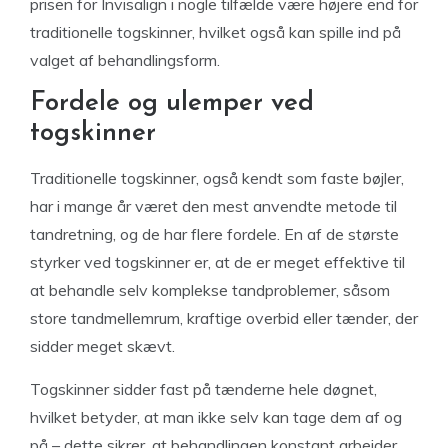
prisen for Invisalign i nogle tilfælde være højere end for
traditionelle togskinner, hvilket også kan spille ind på
valget af behandlingsform.
Fordele og ulemper ved
togskinner
Traditionelle togskinner, også kendt som faste bøjler,
har i mange år været den mest anvendte metode til
tandretning, og de har flere fordele. En af de største
styrker ved togskinner er, at de er meget effektive til
at behandle selv komplekse tandproblemer, såsom
store tandmellemrum, kraftige overbid eller tænder, der
sidder meget skævt.
Togskinner sidder fast på tænderne hele døgnet,
hvilket betyder, at man ikke selv kan tage dem af og
på – dette sikrer, at behandlingen konstant arbejder,