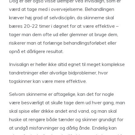
Dog er der også visse ulemper ved Invisalign, som er
værd at tage med i overvejelserne. Behandlingen
kræver høj grad af selvdisciplin, da skinnerne skal
bæres 20-22 timer i døgnet for at være effektive –
tager man dem ofte ud eller glemmer at bruge dem,
risikerer man at forlænge behandlingsforløbet eller
opnå et dårligere resultat.
Invisalign er heller ikke altid egnet til meget komplekse
tandretninger eller alvorlige bidproblemer, hvor
togskinner kan være mere effektive.
Selvom skinnerne er aftagelige, kan det for nogle
være besværligt at skulle tage dem ud hver gang, man
skal spise eller drikke andet end vand, og man skal
huske at rengøre både tænder og skinner grundigt for
at undgå misfarvninger og dårlig ånde. Endelig kan