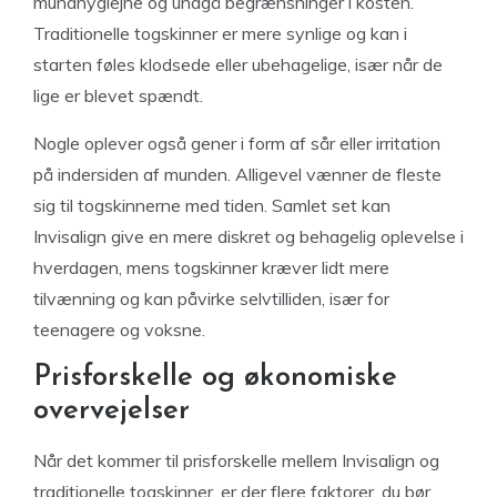
mundhygiejne og undgå begrænsninger i kosten.
Traditionelle togskinner er mere synlige og kan i
starten føles klodsede eller ubehagelige, især når de
lige er blevet spændt.
Nogle oplever også gener i form af sår eller irritation
på indersiden af munden. Alligevel vænner de fleste
sig til togskinnerne med tiden. Samlet set kan
Invisalign give en mere diskret og behagelig oplevelse i
hverdagen, mens togskinner kræver lidt mere
tilvænning og kan påvirke selvtilliden, især for
teenagere og voksne.
Prisforskelle og økonomiske
overvejelser
Når det kommer til prisforskelle mellem Invisalign og
traditionelle togskinner, er der flere faktorer, du bør