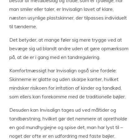
består af metalbeslag og tråde, som er tydelige, når
man smiler eller taler, er Invisalign lavet af klare,
næsten usynlige plastskinner, der tilpasses individuelt
til tænderne.
Det betyder, at mange føler sig mere trygge ved at
bevæge sig ud blandt andre uden at gøre opmærksom
på, at de er i gang med en tandregulering.
Komfortmæssigt har Invisalign også sine fordele:
Skinnerne er glatte og uden skarpe kanter, hvilket
mindsker risikoen for irritation af kinder og tandkød,
som ellers kan forekomme med de traditionelle bøjler.
Desuden kan Invisalign tages ud ved måltider og
tandbørstning, hvilket gør det nemmere at opretholde
en god mundhygiejne og spise det, man har lyst til –
noget der ofte er en udfordring med faste bøjler.